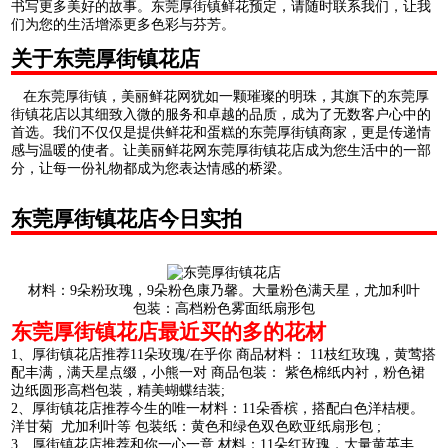
书写更多美好的故事。东莞厚街镇鲜花预定，请随时联系我们，让我
们为您的生活增添更多色彩与芬芳。
关于东莞厚街镇花店
在东莞厚街镇，美丽鲜花网犹如一颗璀璨的明珠，其旗下的东莞厚
街镇花店以其细致入微的服务和卓越的品质，成为了无数客户心中的
首选。我们不仅仅是提供鲜花和蛋糕的东莞厚街镇商家，更是传递情
感与温暖的使者。让美丽鲜花网东莞厚街镇花店成为您生活中的一部
分，让每一份礼物都成为您表达情感的桥梁。
东莞厚街镇花店今日实拍
材料：9朵粉玫瑰，9朵粉色康乃馨。大量粉色满天星，尤加利叶
包装：高档粉色雾面纸扇形包
东莞厚街镇花店最近买的多的花材
1、厚街镇花店推荐11朵玫瑰/在乎你 商品材料： 11枝红玫瑰，黄莺搭
配丰满，满天星点缀，小熊一对 商品包装： 紫色棉纸内衬，粉色裙
边纸圆形高档包装，精美蝴蝶结装;
2、厚街镇花店推荐今生的唯一材料：11朵香槟，搭配白色洋桔梗。
洋甘菊 尤加利叶等 包装纸：黄色和绿色双色欧亚纸扇形包 ;
3、厚街镇花店推荐和你一心一意 材料：11朵红玫瑰，大量黄英丰