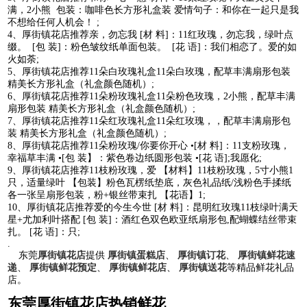
满，2小熊 包装：咖啡色长方形礼盒装 爱情句子：和你在一起只是我
不想给任何人机会！ ;
4、厚街镇花店推荐亲，勿忘我 [材 料]：11红玫瑰，勿忘我，绿叶点
缀。 [包 装]：粉色皱纹纸单面包装。 [花 语]：我们相恋了。爱的如
火如荼;
5、厚街镇花店推荐11朵白玫瑰礼盒11朵白玫瑰，配草丰满扇形包装
精美长方形礼盒（礼盒颜色随机）;
6、厚街镇花店推荐11朵粉玫瑰礼盒11朵粉色玫瑰，2小熊，配草丰满
扇形包装 精美长方形礼盒（礼盒颜色随机）;
7、厚街镇花店推荐11朵红玫瑰礼盒11朵红玫瑰，，配草丰满扇形包
装 精美长方形礼盒（礼盒颜色随机）;
8、厚街镇花店推荐11朵粉玫瑰/你要你开心 •[材 料]：11支粉玫瑰，
幸福草丰满 •[包 装】：紫色卷边纸圆形包装 •[花 语];我愿化;
9、厚街镇花店推荐11枝粉玫瑰，爱 【材料】11枝粉玫瑰，5寸小熊1
只，适量绿叶 【包装】粉色瓦楞纸垫底，灰色礼品纸/浅粉色手揉纸
各一张呈扇形包装，粉+银丝带束扎 【花语】1;
10、厚街镇花店推荐爱的今生今世 [材 料]：昆明红玫瑰11枝绿叶满天
星+尤加利叶搭配 [包 装]：酒红色双色欧亚纸扇形包,配蝴蝶结丝带束
扎。 [花 语]：只;
.
东莞
厚街镇花店
提供
厚街镇蛋糕店
、
厚街镇订花
、
厚街镇鲜花速
递
、
厚街镇鲜花预定
、
厚街镇鲜花店
、
厚街镇送花
等精品鲜花礼品
店。
东莞厚街镇花店热销鲜花