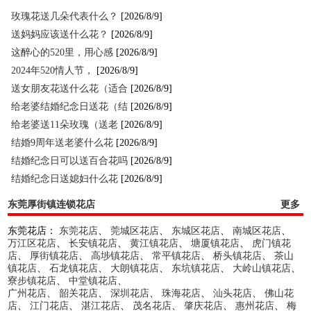
玫瑰花送几朵代表什么？
[2026/8/9]
送妈妈应该送什么花？
[2026/8/9]
这醉心的520里，用心感
[2026/8/9]
2024年520情人节，
[2026/8/9]
送女朋友花送什么花（适合
[2026/8/9]
给老婆结婚纪念日送花（结
[2026/8/9]
给老婆送11朵玫瑰（送老
[2026/8/9]
结婚9周年送老婆什么花
[2026/8/9]
结婚纪念日可以送百合花吗
[2026/8/9]
结婚纪念日送媳妇什么花
[2026/8/9]
东莞厚街镇连锁花店
更多
东莞花店：
东莞花店
、
莞城区花店
、
东城区花店
、
南城区花店
、
万江区花店
、
长安镇花店
、
黄江镇花店
、
塘厦镇花店
、
虎门镇花
店
、
厚街镇花店
、
高埗镇花店
、
常平镇花店
、
桥头镇花店
、
茶山
镇花店
、
石龙镇花店
、
大朗镇花店
、
东坑镇花店
、
大岭山镇花店
、
寮步镇花店
、
中堂镇花店
、
广州花店
、
韶关花店
、
深圳花店
、
珠海花店
、
汕头花店
、
佛山花
店
、
江门花店
、
湛江花店
、
茂名花店
、
肇庆花店
、
惠州花店
、
梅