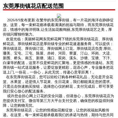
东莞厚街镇花店配送范围
2026/8/9发布更新:在繁华的东莞厚街镇，有一片花的海洋在静静绽
放。这里，每一束鲜花都承载着满满的祝福与期待，而东莞厚街镇花
店，情感中的海洋明珠,让生活如花般绚丽,东莞厚街镇花艺之美，厚
街镇闪耀独特魅力。
欢迎光临：美丽鲜花网东莞鲜花网下辖的东莞厚街镇花店、厚街镇
鲜花店。厚街镇鲜花店是厚街镇专业的鲜花速递服务商，可以提供：
厚街镇送花、厚街镇订花、厚街镇网上订花。厚街镇花店负责:厚街、
珊美、宝屯、三屯、陈屋、赤岭、河田、寮厦、汀山、环岗、大迳、
新围、桥头、南五、新塘、涌口、双岗、溪头、沙塘、宝塘、下汴、
白濠等的配送，这里不仅是鲜花的汇聚地，更是情感的传递站。东莞
厚街镇一站式送花服务，让爱绽放更精彩，花语心声，专业服务把花
送上门,一份花，一份心，从此无忧，传递心意零距离！。
在东莞厚街镇花店，您可以轻松订购各种鲜花礼品，无论是开业花
篮、水果篮，还是情人节花束、生日花束，我们都能满足您的需求。
只需点击快速购买按钮，选择您心仪的鲜花，支付完成后，即可享受
我们安心放心的配送服务。
或许您会担心网上订花的安全问题，但请放心，东莞厚街镇花店为
您提供支付宝、微信等第三方大平台支付交易，确保您的权益得到保
障，让您购物无忧。
东莞厚街镇花店，让您的情感如花般绽放，让您的祝福如风般传
递。在这里，每一束鲜花都承载着我们的承诺与热情，期待与您共同