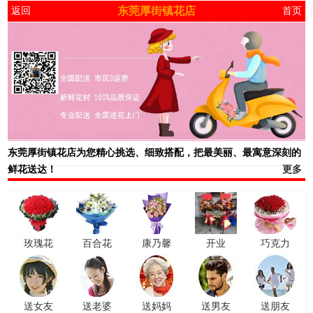
东莞厚街镇花店
返回
首页
东莞厚街镇花店
为您精心挑选、细致搭配，把最美丽、最寓意深刻的
鲜花送达！
更多
玫瑰花
百合花
康乃馨
开业
巧克力
送女友
送老婆
送妈妈
送男友
送朋友