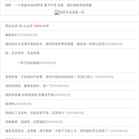
材料：一个花篮30朵扶郎花 栀子叶等 包装：酒红色欧亚纸束腰
商品点评
10
人点评
100%
好评
麻烦你们了
[2026/8/10]
愿你的生日充满无穷的快乐，愿你所有的梦想甜蜜，愿你这一年称心如意!
[2026/8/10]
妞，生日快乐，永远幸福
一辈子的好姐妹
[2026/8/10]
发货好快，不知道好不好看，等对方收到后的回应~~支持订花人~~
[2026/8/10]
花到的很快，服务也很好，顶一下
[2026/8/10]
很好的客服,信誉度很高,质量也不错
[2026/8/10]
挺准时
[2026/8/10]
虽然出了点意外，但是还是不错，还算给力！
[2026/8/10]
花很新鲜，很及时，态度很好
[2026/8/10]
服务态度恶劣，送货慢，花不新鲜！大家千万别上当，找托做好评太容易了！
[2026/8/10]