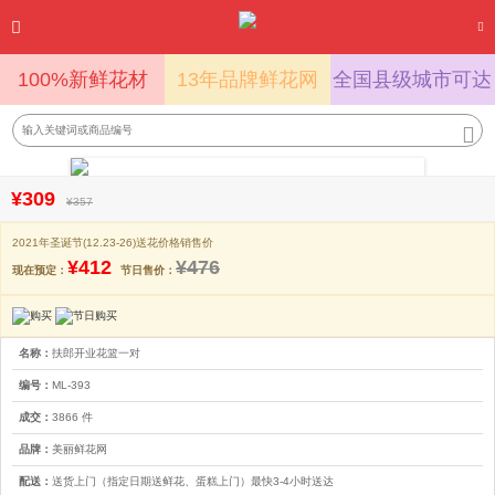
100%新鲜花材
13年品牌鲜花网
全国县级城市可达
¥309
¥357
2021年圣诞节(12.23-26)送花价格销售价
¥412
¥476
现在预定：
节日售价：
名称：
扶郎开业花篮一对
编号：
ML-393
成交：
3866 件
品牌：
美丽鲜花网
配送：
送货上门（指定日期送鲜花、蛋糕上门）最快3-4小时送达