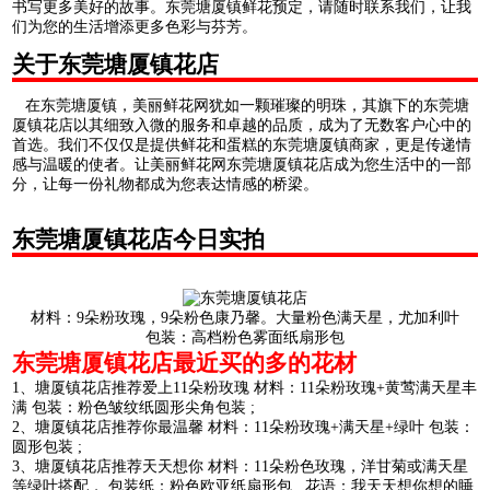
书写更多美好的故事。东莞塘厦镇鲜花预定，请随时联系我们，让我
们为您的生活增添更多色彩与芬芳。
关于东莞塘厦镇花店
在东莞塘厦镇，美丽鲜花网犹如一颗璀璨的明珠，其旗下的东莞塘
厦镇花店以其细致入微的服务和卓越的品质，成为了无数客户心中的
首选。我们不仅仅是提供鲜花和蛋糕的东莞塘厦镇商家，更是传递情
感与温暖的使者。让美丽鲜花网东莞塘厦镇花店成为您生活中的一部
分，让每一份礼物都成为您表达情感的桥梁。
东莞塘厦镇花店今日实拍
材料：9朵粉玫瑰，9朵粉色康乃馨。大量粉色满天星，尤加利叶
包装：高档粉色雾面纸扇形包
东莞塘厦镇花店最近买的多的花材
1、塘厦镇花店推荐爱上11朵粉玫瑰 材料：11朵粉玫瑰+黄莺满天星丰
满 包装：粉色皱纹纸圆形尖角包装 ;
2、塘厦镇花店推荐你最温馨 材料：11朵粉玫瑰+满天星+绿叶 包装：
圆形包装 ;
3、塘厦镇花店推荐天天想你 材料：11朵粉色玫瑰，洋甘菊或满天星
等绿叶搭配， 包装纸：粉色欧亚纸扇形包 花语：我天天想你想的睡