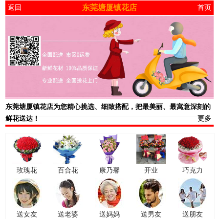
东莞塘厦镇花店
返回
首页
东莞塘厦镇花店
为您精心挑选、细致搭配，把最美丽、最寓意深刻的
鲜花送达！
更多
玫瑰花
百合花
康乃馨
开业
巧克力
送女友
送老婆
送妈妈
送男友
送朋友