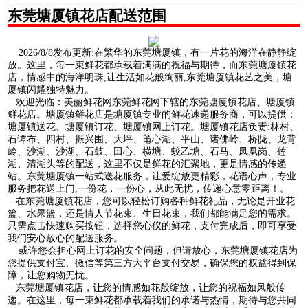
东莞塘厦镇花店配送范围
2026/8/8发布更新:在繁华的东莞塘厦镇，有一片花的海洋在静静绽
放。这里，每一束鲜花都承载着满满的祝福与期待，而东莞塘厦镇花
店，情感中的海洋明珠,让生活如花般绚丽,东莞塘厦镇花艺之美，塘
厦镇闪耀独特魅力。
欢迎光临：美丽鲜花网东莞鲜花网下辖的东莞塘厦镇花店、塘厦镇
鲜花店。塘厦镇鲜花店是塘厦镇专业的鲜花速递服务商，可以提供：
塘厦镇送花、塘厦镇订花、塘厦镇网上订花。塘厦镇花店负责:林村、
石谭布、四村、振兴围、大坪、莆心湖、平山、诸佛岭、桥陇、龙背
岭、沙湖、沙湖、石鼓、田心、横塘、蛟乙塘、石马、凤凰岗、莲
湖、清湖头等的配送，这里不仅是鲜花的汇聚地，更是情感的传递
站。东莞塘厦镇一站式送花服务，让爱绽放更精彩，花语心声，专业
服务把花送上门,一份花，一份心，从此无忧，传递心意零距离！。
在东莞塘厦镇花店，您可以轻松订购各种鲜花礼品，无论是开业花
篮、水果篮，还是情人节花束、生日花束，我们都能满足您的需求。
只需点击快速购买按钮，选择您心仪的鲜花，支付完成后，即可享受
我们安心放心的配送服务。
或许您会担心网上订花的安全问题，但请放心，东莞塘厦镇花店为
您提供支付宝、微信等第三方大平台支付交易，确保您的权益得到保
障，让您购物无忧。
东莞塘厦镇花店，让您的情感如花般绽放，让您的祝福如风般传
递。在这里，每一束鲜花都承载着我们的承诺与热情，期待与您共同