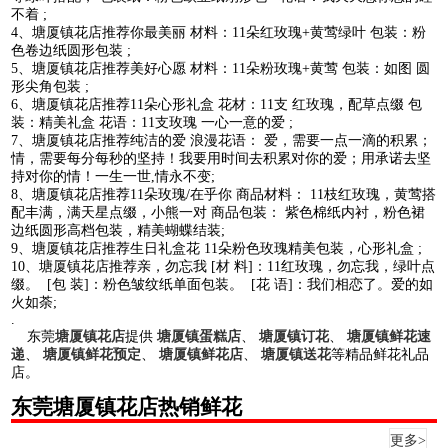
不着 ;
4、塘厦镇花店推荐你最美丽 材料：11朵红玫瑰+黄莺绿叶 包装：粉
色卷边纸圆形包装 ;
5、塘厦镇花店推荐美好心愿 材料：11朵粉玫瑰+黄莺 包装：如图 圆
形尖角包装 ;
6、塘厦镇花店推荐11朵心形礼盒 花材：11支 红玫瑰，配草点缀 包
装：精美礼盒 花语：11支玫瑰 一心一意的爱 ;
7、塘厦镇花店推荐纯洁的爱 浪漫花语： 爱，需要一点一滴的积累；
情，需要每分每秒的坚持！我要用时间去积累对你的爱；用承诺去坚
持对你的情！一生一世,情永不变;
8、塘厦镇花店推荐11朵玫瑰/在乎你 商品材料： 11枝红玫瑰，黄莺搭
配丰满，满天星点缀，小熊一对 商品包装： 紫色棉纸内衬，粉色裙
边纸圆形高档包装，精美蝴蝶结装;
9、塘厦镇花店推荐生日礼盒花 11朵粉色玫瑰精美包装，心形礼盒 ;
10、塘厦镇花店推荐亲，勿忘我 [材 料]：11红玫瑰，勿忘我，绿叶点
缀。 [包 装]：粉色皱纹纸单面包装。 [花 语]：我们相恋了。爱的如
火如荼;
.
东莞
塘厦镇花店
提供
塘厦镇蛋糕店
、
塘厦镇订花
、
塘厦镇鲜花速
递
、
塘厦镇鲜花预定
、
塘厦镇鲜花店
、
塘厦镇送花
等精品鲜花礼品
店。
东莞塘厦镇花店热销鲜花
更多>