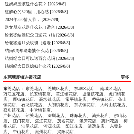
送妈妈应该送什么花？
[2026/8/8]
这醉心的520里，用心感
[2026/8/8]
2024年520情人节，
[2026/8/8]
送女朋友花送什么花（适合
[2026/8/8]
给老婆结婚纪念日送花（结
[2026/8/8]
给老婆送11朵玫瑰（送老
[2026/8/8]
结婚9周年送老婆什么花
[2026/8/8]
结婚纪念日可以送百合花吗
[2026/8/8]
结婚纪念日送媳妇什么花
[2026/8/8]
东莞塘厦镇连锁花店
更多
东莞花店：
东莞花店
、
莞城区花店
、
东城区花店
、
南城区花店
、
万江区花店
、
长安镇花店
、
黄江镇花店
、
塘厦镇花店
、
虎门镇花
店
、
厚街镇花店
、
高埗镇花店
、
常平镇花店
、
桥头镇花店
、
茶山
镇花店
、
石龙镇花店
、
大朗镇花店
、
东坑镇花店
、
大岭山镇花店
、
寮步镇花店
、
中堂镇花店
、
广州花店
、
韶关花店
、
深圳花店
、
珠海花店
、
汕头花店
、
佛山花
店
、
江门花店
、
湛江花店
、
茂名花店
、
肇庆花店
、
惠州花店
、
梅
州花店
、
汕尾花店
、
河源花店
、
阳江花店
、
清远花店
、
东莞花
店
、
中山花店
、
潮州花店
、
揭阳花店
、