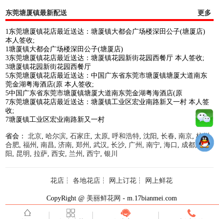
东莞塘厦镇最新配送
更多
1东莞塘厦镇花店最近送达：塘厦镇大都会广场楼深田公子(塘厦店)
本人签收;
1塘厦镇大都会广场楼深田公子(塘厦店)
3东莞塘厦镇花店最近送达：塘厦镇花园新街花园西餐厅 本人签收;
3塘厦镇花园新街花园西餐厅
5东莞塘厦镇花店最近送达：中国广东省东莞市塘厦镇塘厦大道南东
莞金湖粤海酒店(原 本人签收;
5中国广东省东莞市塘厦镇塘厦大道南东莞金湖粤海酒店(原
7东莞塘厦镇花店最近送达：塘厦镇工业区宏业南路新又一村 本人签
收;
7塘厦镇工业区宏业南路新又一村
省会：
北京
,
哈尔滨
,
石家庄
,
太原
,
呼和浩特
,
沈阳
,
长春
,
南京
,
杭州
,
合肥
,
福州
,
南昌
,
济南
,
郑州
,
武汉
,
长沙
,
广州
,
南宁
,
海口
,
成都
,
贵
阳
,
昆明
,
拉萨
,
西安
,
兰州
,
西宁
,
银川
花店
┆
各地花店
┆
网上订花
┆
网上鲜花
CopyRight @
美丽鲜花网
- m.17bianmei.com