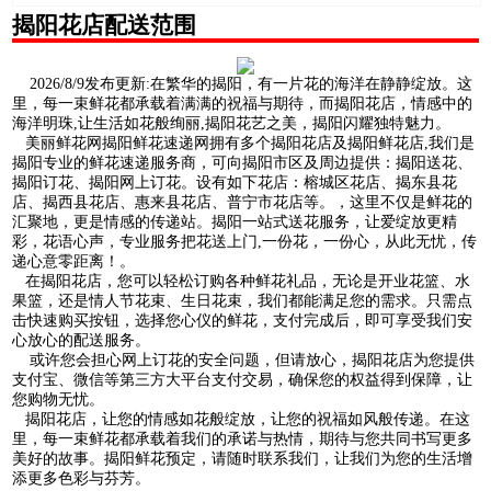
揭阳花店配送范围
2026/8/9发布更新:在繁华的揭阳，有一片花的海洋在静静绽放。这
里，每一束鲜花都承载着满满的祝福与期待，而揭阳花店，情感中的
海洋明珠,让生活如花般绚丽,揭阳花艺之美，揭阳闪耀独特魅力。
美丽鲜花网揭阳鲜花速递网拥有多个揭阳花店及揭阳鲜花店,我们是
揭阳专业的鲜花速递服务商，可向揭阳市区及周边提供：揭阳送花、
揭阳订花、揭阳网上订花。设有如下花店：榕城区花店、揭东县花
店、揭西县花店、惠来县花店、普宁市花店等。，这里不仅是鲜花的
汇聚地，更是情感的传递站。揭阳一站式送花服务，让爱绽放更精
彩，花语心声，专业服务把花送上门,一份花，一份心，从此无忧，传
递心意零距离！。
在揭阳花店，您可以轻松订购各种鲜花礼品，无论是开业花篮、水
果篮，还是情人节花束、生日花束，我们都能满足您的需求。只需点
击快速购买按钮，选择您心仪的鲜花，支付完成后，即可享受我们安
心放心的配送服务。
或许您会担心网上订花的安全问题，但请放心，揭阳花店为您提供
支付宝、微信等第三方大平台支付交易，确保您的权益得到保障，让
您购物无忧。
揭阳花店，让您的情感如花般绽放，让您的祝福如风般传递。在这
里，每一束鲜花都承载着我们的承诺与热情，期待与您共同书写更多
美好的故事。揭阳鲜花预定，请随时联系我们，让我们为您的生活增
添更多色彩与芬芳。