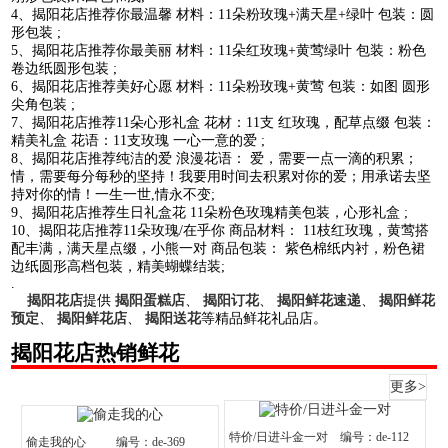
4、揭阳花店推荐你最温馨 材料：11朵粉玫瑰+满天星+绿叶 包装：圆
形包装 ;
5、揭阳花店推荐你最美丽 材料：11朵红玫瑰+黄莺绿叶 包装：粉色
卷边纸圆形包装 ;
6、揭阳花店推荐美好心愿 材料：11朵粉玫瑰+黄莺 包装：如图 圆形
尖角包装 ;
7、揭阳花店推荐11朵心形礼盒 花材：11支 红玫瑰，配草点缀 包装：
精美礼盒 花语：11支玫瑰 一心一意的爱 ;
8、揭阳花店推荐纯洁的爱 浪漫花语： 爱，需要一点一滴的积累；
情，需要每分每秒的坚持！我要用时间去积累对你的爱；用承诺去坚
持对你的情！一生一世,情永不变;
9、揭阳花店推荐生日礼盒花 11朵粉色玫瑰精美包装，心形礼盒 ;
10、揭阳花店推荐11朵玫瑰/在乎你 商品材料： 11枝红玫瑰，黄莺搭
配丰满，满天星点缀，小熊一对 商品包装： 紫色棉纸内衬，粉色裙
边纸圆形高档包装，精美蝴蝶结装;
.
揭阳花店
提供
揭阳蛋糕店
、
揭阳订花
、
揭阳鲜花速递
、
揭阳鲜花
预定
、
揭阳鲜花店
、
揭阳送花
等精品鲜花礼品店。
揭阳花店热销鲜花
更多>
特价/日进斗金一对
编号：de-112
偷走我的心
编号：de-369