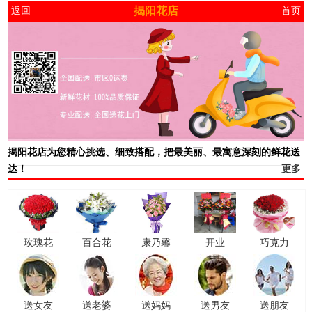
揭阳花店
返回
首页
揭阳花店
为您精心挑选、细致搭配，把最美丽、最寓意深刻的鲜花送
达！
更多
玫瑰花
百合花
康乃馨
开业
巧克力
送女友
送老婆
送妈妈
送男友
送朋友