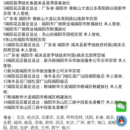
3揭阳葵潭镇长春惠来县葵潭葵春旅社
5揭阳花店最近送达：广东省·揭阳市·黄岐山大道以东美阳路以南新华
宾馆 本人签收;
5广东省·揭阳市·黄岐山大道以东美阳路以南新华宾馆
7揭阳花店最近送达：揭阳市广德商业城揭阳市附属旅社 本人签收;
7揭阳市广德商业城揭阳市附属旅社
9揭阳花店最近送达：东山街揭阳市国税宾馆 本人签收;
9东山街揭阳市国税宾馆
11揭阳花店最近送达：广东省·揭阳市·揭东县新亨镇政府对面(揭东北
部商贸城 本人签收;
11广东省·揭阳市·揭东县新亨镇政府对面(揭东北部商贸城
13揭阳花店最近送达：新兴路揭阳市乐华旅游服务公司乐华宾馆 本人
签收;
13新兴路揭阳市乐华旅游服务公司乐华宾馆
15揭阳花店最近送达：海丰县后门镇红源广汕段揭阳饭店 本人签收;
15海丰县后门镇红源广汕段揭阳饭店
17揭阳花店最近送达：榕城榕华大道揭阳市榕城区榕建旅社 本人签
收;
17榕城榕华大道揭阳市榕城区榕建旅社
19揭阳花店最近送达：揭阳市东山区三路中段新名屋餐厅 本人签收;
19揭阳市东山区三路中段新名屋餐厅
省会：
北京
,
哈尔滨
,
石家庄
,
太原
,
呼和浩特
,
沈阳
,
长春
,
南京
,
杭州
,
合肥
,
福州
,
南昌
,
济南
,
郑州
,
武汉
,
长沙
,
广州
,
南宁
,
海口
,
成都
,
贵
阳
,
昆明
,
拉萨
,
西安
,
兰州
,
西宁
,
银川