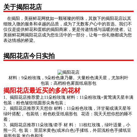
关于揭阳花店
在揭阳，美丽鲜花网犹如一颗璀璨的明珠，其旗下的揭阳花店以其
细致入微的服务和卓越的品质，成为了无数客户心中的首选。我们不
仅仅是提供鲜花和蛋糕的揭阳商家，更是传递情感与温暖的使者。让
美丽鲜花网揭阳花店成为您生活中的一部分，让每一份礼物都成为您
表达情感的桥梁。
揭阳花店今日实拍
材料：9朵粉玫瑰，9朵粉色康乃馨。大量粉色满天星，尤加利叶
包装：高档粉色雾面纸扇形包
揭阳花店最近买的多的花材
1、揭阳花店推荐爱上11朵粉玫瑰 材料：11朵粉玫瑰+黄莺满天星丰满
包装：粉色皱纹纸圆形尖角包装 ;
2、揭阳花店推荐天天想你 材料：11朵粉色玫瑰，洋甘菊或满天星等
绿叶搭配， 包装纸：粉色欧亚纸扇形包 花语：我天天想你想的睡不
着 ;
3、揭阳花店推荐11朵玫瑰/牵手 材 料： 11枝红玫瑰，绿叶适量，小
熊一只. 包 装： 里层米黄色(或米白色)手揉纸，外层浅粉色手揉纸呈
扇形包装,米白色和浅;