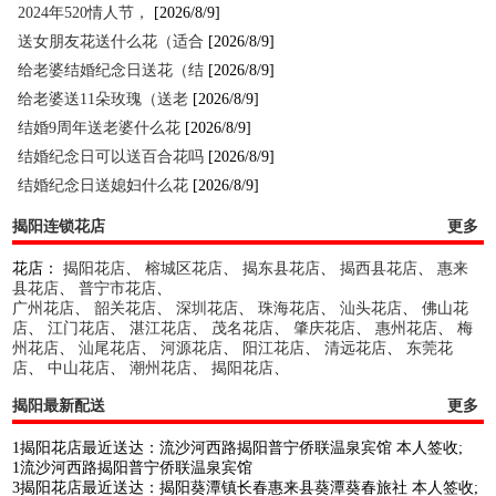
2024年520情人节，
[2026/8/9]
送女朋友花送什么花（适合
[2026/8/9]
给老婆结婚纪念日送花（结
[2026/8/9]
给老婆送11朵玫瑰（送老
[2026/8/9]
结婚9周年送老婆什么花
[2026/8/9]
结婚纪念日可以送百合花吗
[2026/8/9]
结婚纪念日送媳妇什么花
[2026/8/9]
揭阳连锁花店
更多
花店：
揭阳花店
、
榕城区花店
、
揭东县花店
、
揭西县花店
、
惠来
县花店
、
普宁市花店
、
广州花店
、
韶关花店
、
深圳花店
、
珠海花店
、
汕头花店
、
佛山花
店
、
江门花店
、
湛江花店
、
茂名花店
、
肇庆花店
、
惠州花店
、
梅
州花店
、
汕尾花店
、
河源花店
、
阳江花店
、
清远花店
、
东莞花
店
、
中山花店
、
潮州花店
、
揭阳花店
、
揭阳最新配送
更多
1揭阳花店最近送达：流沙河西路揭阳普宁侨联温泉宾馆 本人签收;
1流沙河西路揭阳普宁侨联温泉宾馆
3揭阳花店最近送达：揭阳葵潭镇长春惠来县葵潭葵春旅社 本人签收;