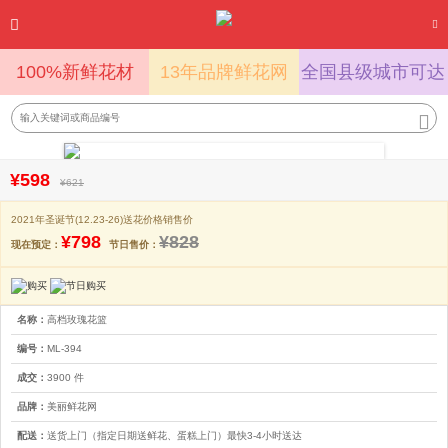
100%新鲜花材
13年品牌鲜花网
全国县级城市可达
¥598
¥621
2021年圣诞节(12.23-26)送花价格销售价
¥798
¥828
现在预定：
节日售价：
名称：
高档玫瑰花篮
编号：
ML-394
成交：
3900 件
品牌：
美丽鲜花网
配送：
送货上门（指定日期送鲜花、蛋糕上门）最快3-4小时送达