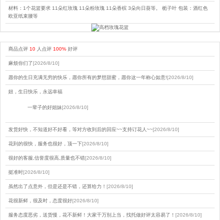
材料：1个花篮要求 11朵红玫瑰 11朵粉玫瑰 11朵香槟 3朵向日葵等。 栀子叶 包装：酒红色
欧亚纸束腰等
商品点评
10
人点评
100%
好评
麻烦你们了
[2026/8/10]
愿你的生日充满无穷的快乐，愿你所有的梦想甜蜜，愿你这一年称心如意!
[2026/8/10]
妞，生日快乐，永远幸福
一辈子的好姐妹
[2026/8/10]
发货好快，不知道好不好看，等对方收到后的回应~~支持订花人~~
[2026/8/10]
花到的很快，服务也很好，顶一下
[2026/8/10]
很好的客服,信誉度很高,质量也不错
[2026/8/10]
挺准时
[2026/8/10]
虽然出了点意外，但是还是不错，还算给力！
[2026/8/10]
花很新鲜，很及时，态度很好
[2026/8/10]
服务态度恶劣，送货慢，花不新鲜！大家千万别上当，找托做好评太容易了！
[2026/8/10]