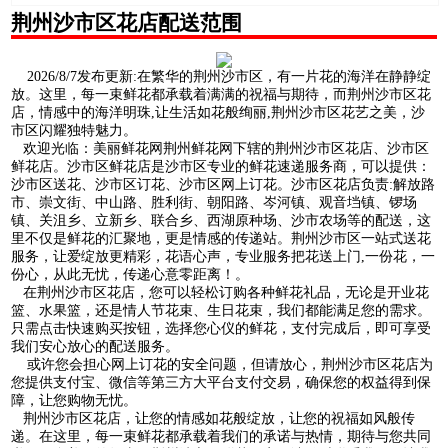
荆州沙市区花店配送范围
2026/8/7发布更新:在繁华的荆州沙市区，有一片花的海洋在静静绽
放。这里，每一束鲜花都承载着满满的祝福与期待，而荆州沙市区花
店，情感中的海洋明珠,让生活如花般绚丽,荆州沙市区花艺之美，沙
市区闪耀独特魅力。
欢迎光临：美丽鲜花网荆州鲜花网下辖的荆州沙市区花店、沙市区
鲜花店。沙市区鲜花店是沙市区专业的鲜花速递服务商，可以提供：
沙市区送花、沙市区订花、沙市区网上订花。沙市区花店负责:解放路
市、崇文街、中山路、胜利街、朝阳路、岑河镇、观音垱镇、锣场
镇、关沮乡、立新乡、联合乡、西湖原种场、沙市农场等的配送，这
里不仅是鲜花的汇聚地，更是情感的传递站。荆州沙市区一站式送花
服务，让爱绽放更精彩，花语心声，专业服务把花送上门,一份花，一
份心，从此无忧，传递心意零距离！。
在荆州沙市区花店，您可以轻松订购各种鲜花礼品，无论是开业花
篮、水果篮，还是情人节花束、生日花束，我们都能满足您的需求。
只需点击快速购买按钮，选择您心仪的鲜花，支付完成后，即可享受
我们安心放心的配送服务。
或许您会担心网上订花的安全问题，但请放心，荆州沙市区花店为
您提供支付宝、微信等第三方大平台支付交易，确保您的权益得到保
障，让您购物无忧。
荆州沙市区花店，让您的情感如花般绽放，让您的祝福如风般传
递。在这里，每一束鲜花都承载着我们的承诺与热情，期待与您共同