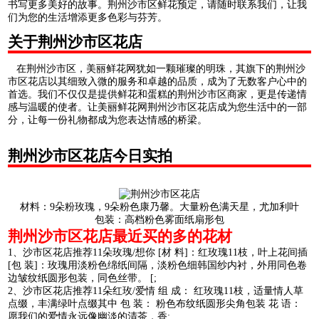
书写更多美好的故事。荆州沙市区鲜花预定，请随时联系我们，让我
们为您的生活增添更多色彩与芬芳。
关于荆州沙市区花店
在荆州沙市区，美丽鲜花网犹如一颗璀璨的明珠，其旗下的荆州沙
市区花店以其细致入微的服务和卓越的品质，成为了无数客户心中的
首选。我们不仅仅是提供鲜花和蛋糕的荆州沙市区商家，更是传递情
感与温暖的使者。让美丽鲜花网荆州沙市区花店成为您生活中的一部
分，让每一份礼物都成为您表达情感的桥梁。
荆州沙市区花店今日实拍
材料：9朵粉玫瑰，9朵粉色康乃馨。大量粉色满天星，尤加利叶
包装：高档粉色雾面纸扇形包
荆州沙市区花店最近买的多的花材
1、沙市区花店推荐11朵玫瑰/想你 [材 料]：红玫瑰11枝，叶上花间插
[包 装]：玫瑰用淡粉色绵纸间隔，淡粉色细韩国纱内衬，外用同色卷
边皱纹纸圆形包装，同色丝带。 [;
2、沙市区花店推荐11朵红玫/爱情 组 成： 红玫瑰11枝，适量情人草
点缀，丰满绿叶点缀其中 包 装： 粉色布纹纸圆形尖角包装 花 语：
愿我们的爱情永远像幽淡的清茶，香;