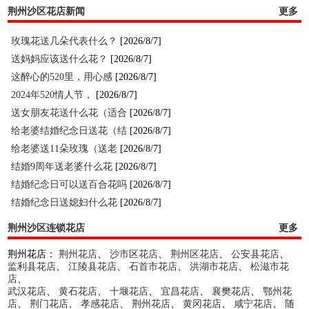
荆州沙区花店新闻
更多
玫瑰花送几朵代表什么？
[2026/8/7]
送妈妈应该送什么花？
[2026/8/7]
这醉心的520里，用心感
[2026/8/7]
2024年520情人节，
[2026/8/7]
送女朋友花送什么花（适合
[2026/8/7]
给老婆结婚纪念日送花（结
[2026/8/7]
给老婆送11朵玫瑰（送老
[2026/8/7]
结婚9周年送老婆什么花
[2026/8/7]
结婚纪念日可以送百合花吗
[2026/8/7]
结婚纪念日送媳妇什么花
[2026/8/7]
荆州沙区连锁花店
更多
荆州花店：
荆州花店
、
沙市区花店
、
荆州区花店
、
公安县花店
、
监利县花店
、
江陵县花店
、
石首市花店
、
洪湖市花店
、
松滋市花
店
、
武汉花店
、
黄石花店
、
十堰花店
、
宜昌花店
、
襄樊花店
、
鄂州花
店
、
荆门花店
、
孝感花店
、
荆州花店
、
黄冈花店
、
咸宁花店
、
随