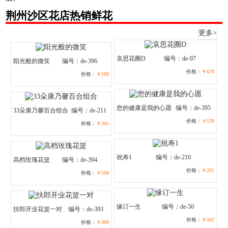
荆州沙区花店热销鲜花
更多>
哀思花圈D
编号：de-97
阳光般的微笑
编号：de-396
价格：
￥670
价格：
￥199
您的健康是我的心愿
编号：de-395
33朵康乃馨百合组合
编号：de-211
价格：
￥139
价格：
￥345
祝寿1
编号：de-210
高档玫瑰花篮
编号：de-394
价格：
￥201
价格：
￥598
缘订一生
编号：de-50
扶郎开业花篮一对
编号：de-393
价格：
￥562
价格：
￥309