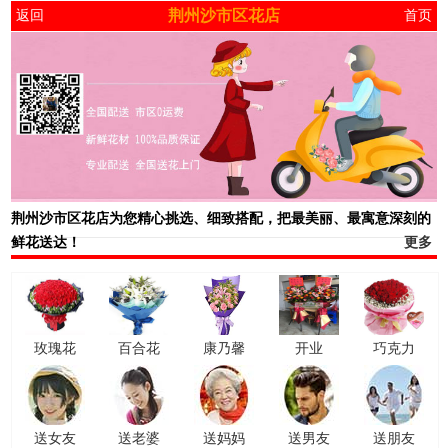
荆州沙市区花店
返回
首页
荆州沙市区花店
为您精心挑选、细致搭配，把最美丽、最寓意深刻的
鲜花送达！
更多
玫瑰花
百合花
康乃馨
开业
巧克力
送女友
送老婆
送妈妈
送男友
送朋友