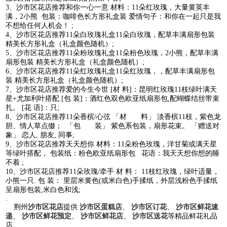
3、沙市区花店推荐和你一心一意 材料：11朵红玫瑰，大量黄英丰
满，2小熊 包装：咖啡色长方形礼盒装 爱情句子：和你在一起只是我
不想给任何人机会！ ;
4、沙市区花店推荐11朵白玫瑰礼盒11朵白玫瑰，配草丰满扇形包装
精美长方形礼盒（礼盒颜色随机）;
5、沙市区花店推荐11朵粉玫瑰礼盒11朵粉色玫瑰，2小熊，配草丰满
扇形包装 精美长方形礼盒（礼盒颜色随机）;
6、沙市区花店推荐11朵红玫瑰礼盒11朵红玫瑰，，配草丰满扇形包
装 精美长方形礼盒（礼盒颜色随机）;
7、沙市区花店推荐爱的今生今世 [材 料]：昆明红玫瑰11枝绿叶满天
星+尤加利叶搭配 [包 装]：酒红色双色欧亚纸扇形包,配蝴蝶结丝带束
扎。 [花 语]：只;
8、沙市区花店推荐11朵香槟/心弦 「材 料」 淡香槟11枝，紫色龙
胆、情人草点缀； 「包 装」 紫色系包装，扇形花束。 「赠送对
象」 恋人, 朋友, 同事;
9、沙市区花店推荐天天想你 材料：11朵粉色玫瑰，洋甘菊或满天星
等绿叶搭配， 包装纸：粉色欧亚纸扇形包 花语：我天天想你想的睡
不着 ;
10、沙市区花店推荐11朵玫瑰/牵手 材 料： 11枝红玫瑰，绿叶适量，
小熊一只. 包 装： 里层米黄色(或米白色)手揉纸，外层浅粉色手揉纸
呈扇形包装,米白色和浅;
.
荆州
沙市区花店
提供
沙市区蛋糕店
、
沙市区订花
、
沙市区鲜花速
递
、
沙市区鲜花预定
、
沙市区鲜花店
、
沙市区送花
等精品鲜花礼品
店。