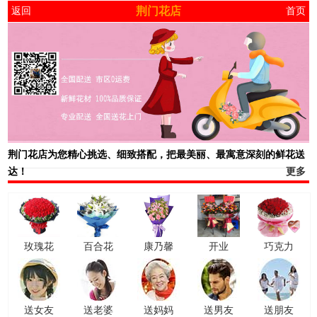
荆门花店
返回
首页
荆门花店
为您精心挑选、细致搭配，把最美丽、最寓意深刻的鲜花送
达！
更多
玫瑰花
百合花
康乃馨
开业
巧克力
送女友
送老婆
送妈妈
送男友
送朋友