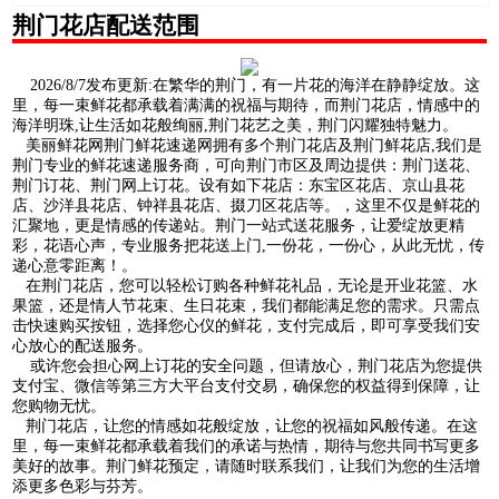
荆门花店配送范围
2026/8/7发布更新:在繁华的荆门，有一片花的海洋在静静绽放。这
里，每一束鲜花都承载着满满的祝福与期待，而荆门花店，情感中的
海洋明珠,让生活如花般绚丽,荆门花艺之美，荆门闪耀独特魅力。
美丽鲜花网荆门鲜花速递网拥有多个荆门花店及荆门鲜花店,我们是
荆门专业的鲜花速递服务商，可向荆门市区及周边提供：荆门送花、
荆门订花、荆门网上订花。设有如下花店：东宝区花店、京山县花
店、沙洋县花店、钟祥县花店、掇刀区花店等。，这里不仅是鲜花的
汇聚地，更是情感的传递站。荆门一站式送花服务，让爱绽放更精
彩，花语心声，专业服务把花送上门,一份花，一份心，从此无忧，传
递心意零距离！。
在荆门花店，您可以轻松订购各种鲜花礼品，无论是开业花篮、水
果篮，还是情人节花束、生日花束，我们都能满足您的需求。只需点
击快速购买按钮，选择您心仪的鲜花，支付完成后，即可享受我们安
心放心的配送服务。
或许您会担心网上订花的安全问题，但请放心，荆门花店为您提供
支付宝、微信等第三方大平台支付交易，确保您的权益得到保障，让
您购物无忧。
荆门花店，让您的情感如花般绽放，让您的祝福如风般传递。在这
里，每一束鲜花都承载着我们的承诺与热情，期待与您共同书写更多
美好的故事。荆门鲜花预定，请随时联系我们，让我们为您的生活增
添更多色彩与芬芳。