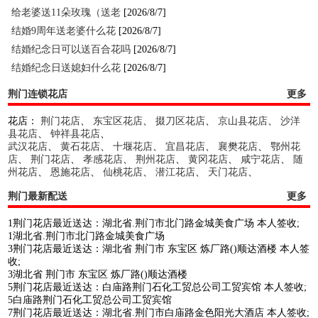
给老婆送11朵玫瑰（送老
[2026/8/7]
结婚9周年送老婆什么花
[2026/8/7]
结婚纪念日可以送百合花吗
[2026/8/7]
结婚纪念日送媳妇什么花
[2026/8/7]
荆门连锁花店
更多
花店：
荆门花店
、
东宝区花店
、
掇刀区花店
、
京山县花店
、
沙洋
县花店
、
钟祥县花店
、
武汉花店
、
黄石花店
、
十堰花店
、
宜昌花店
、
襄樊花店
、
鄂州花
店
、
荆门花店
、
孝感花店
、
荆州花店
、
黄冈花店
、
咸宁花店
、
随
州花店
、
恩施花店
、
仙桃花店
、
潜江花店
、
天门花店
、
荆门最新配送
更多
1荆门花店最近送达：湖北省.荆门市北门路金城美食广场 本人签收;
1湖北省.荆门市北门路金城美食广场
3荆门花店最近送达：湖北省 荆门市 东宝区 炼厂路()顺达酒楼 本人签
收;
3湖北省 荆门市 东宝区 炼厂路()顺达酒楼
5荆门花店最近送达：白庙路荆门石化工贸总公司工贸宾馆 本人签收;
5白庙路荆门石化工贸总公司工贸宾馆
7荆门花店最近送达：湖北省.荆门市白庙路金色阳光大酒店 本人签收;