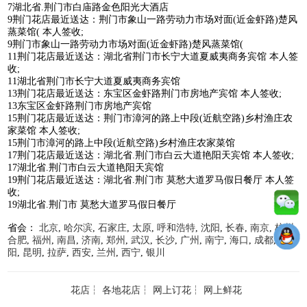
7湖北省.荆门市白庙路金色阳光大酒店
9荆门花店最近送达：荆门市象山一路劳动力市场对面(近金虾路)楚风
蒸菜馆( 本人签收;
9荆门市象山一路劳动力市场对面(近金虾路)楚风蒸菜馆(
11荆门花店最近送达：湖北省荆门市长宁大道夏威夷商务宾馆 本人签
收;
11湖北省荆门市长宁大道夏威夷商务宾馆
13荆门花店最近送达：东宝区金虾路荆门市房地产宾馆 本人签收;
13东宝区金虾路荆门市房地产宾馆
15荆门花店最近送达：荆门市漳河的路上中段(近航空路)乡村渔庄农
家菜馆 本人签收;
15荆门市漳河的路上中段(近航空路)乡村渔庄农家菜馆
17荆门花店最近送达：湖北省.荆门市白云大道艳阳天宾馆 本人签收;
17湖北省.荆门市白云大道艳阳天宾馆
19荆门花店最近送达：湖北省.荆门市 莫愁大道罗马假日餐厅 本人签
收;
19湖北省.荆门市 莫愁大道罗马假日餐厅
省会：
北京
,
哈尔滨
,
石家庄
,
太原
,
呼和浩特
,
沈阳
,
长春
,
南京
,
杭州
,
合肥
,
福州
,
南昌
,
济南
,
郑州
,
武汉
,
长沙
,
广州
,
南宁
,
海口
,
成都
,
贵
阳
,
昆明
,
拉萨
,
西安
,
兰州
,
西宁
,
银川
花店
┆
各地花店
┆
网上订花
┆
网上鲜花