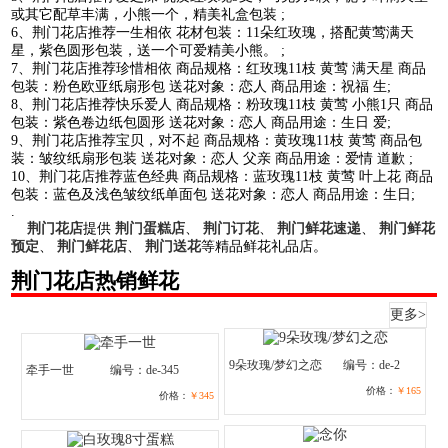
或其它配草丰满，小熊一个，精美礼盒包装 ;
6、荆门花店推荐一生相依 花材包装：11朵红玫瑰，搭配黄莺满天
星，紫色圆形包装，送一个可爱精美小熊。 ;
7、荆门花店推荐珍惜相依 商品规格：红玫瑰11枝 黄莺 满天星 商品
包装：粉色欧亚纸扇形包 送花对象：恋人 商品用途：祝福 生;
8、荆门花店推荐快乐爱人 商品规格：粉玫瑰11枝 黄莺 小熊1只 商品
包装：紫色卷边纸包圆形 送花对象：恋人 商品用途：生日 爱;
9、荆门花店推荐宝贝，对不起 商品规格：黄玫瑰11枝 黄莺 商品包
装：皱纹纸扇形包装 送花对象：恋人 父亲 商品用途：爱情 道歉 ;
10、荆门花店推荐蓝色经典 商品规格：蓝玫瑰11枝 黄莺 叶上花 商品
包装：蓝色及浅色皱纹纸单面包 送花对象：恋人 商品用途：生日;
.
荆门花店
提供
荆门蛋糕店
、
荆门订花
、
荆门鲜花速递
、
荆门鲜花
预定
、
荆门鲜花店
、
荆门送花
等精品鲜花礼品店。
荆门花店热销鲜花
更多>
9朵玫瑰/梦幻之恋
编号：de-2
牵手一世
编号：de-345
价格：
￥165
价格：
￥345