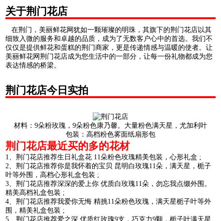
关于荆门花店
在荆门，美丽鲜花网犹如一颗璀璨的明珠，其旗下的荆门花店以其
细致入微的服务和卓越的品质，成为了无数客户心中的首选。我们不
仅仅是提供鲜花和蛋糕的荆门商家，更是传递情感与温暖的使者。让
美丽鲜花网荆门花店成为您生活中的一部分，让每一份礼物都成为您
表达情感的桥梁。
荆门花店今日实拍
材料：9朵粉玫瑰，9朵粉色康乃馨。大量粉色满天星，尤加利叶
包装：高档粉色雾面纸扇形包
荆门花店最近买的多的花材
1、荆门花店推荐生日礼盒花 11朵粉色玫瑰精美包装，心形礼盒 ;
2、荆门花店推荐你是我怀着的宝贝 昆明白玫瑰11朵，满天星，栀子
叶等外围，高档心形礼盒包装 ;
3、荆门花店推荐深深的爱上你 优质白玫瑰11朵，勿忘我点缀外围。
精美高档礼盒包装 ;
4、荆门花店推荐我爱你无悔 精挑11朵粉色玫瑰，满天星栀子叶等外
围，精美礼盒包装 ;
5、荆门花店推荐爱之深 优质红玫瑰9支，巧克力9颗，栀子叶满天星