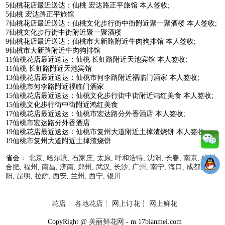
5仙桃花店最近送达：仙桃 宏达路正平旅馆 本人签收;
5仙桃 宏达路正平旅馆
7仙桃花店最近送达：仙桃文化步行街中街附近聚一聚酒楼 本人签收;
7仙桃文化步行街中街附近聚一聚酒楼
9仙桃花店最近送达：仙桃市大新路附近牛肉狗排馆 本人签收;
9仙桃市大新路附近牛肉狗排馆
11仙桃花店最近送达：仙桃 长虹路附近天池宾馆 本人签收;
11仙桃 长虹路附近天池宾馆
13仙桃花店最近送达：仙桃市何李路附近福临门酒家 本人签收;
13仙桃市何李路附近福临门酒家
15仙桃花店最近送达：仙桃文化步行街中街附近鸿红美食 本人签收;
15仙桃文化步行街中街附近鸿红美食
17仙桃花店最近送达：仙桃市宏达路分外香酒店 本人签收;
17仙桃市宏达路分外香酒店
19仙桃花店最近送达：仙桃市复州大道附近土掉渣烧饼 本人签收;
19仙桃市复州大道附近土掉渣烧饼
省会：
北京
,
哈尔滨
,
石家庄
,
太原
,
呼和浩特
,
沈阳
,
长春
,
南京
,
杭州
,
合肥
,
福州
,
南昌
,
济南
,
郑州
,
武汉
,
长沙
,
广州
,
南宁
,
海口
,
成都
,
贵
阳
,
昆明
,
拉萨
,
西安
,
兰州
,
西宁
,
银川
花店
┆
各地花店
┆
网上订花
┆
网上鲜花
CopyRight @
美丽鲜花网
- m.17bianmei.com