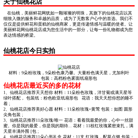
关于仙桃花店
在仙桃，美丽鲜花网犹如一颗璀璨的明珠，其旗下的仙桃花店以其
细致入微的服务和卓越的品质，成为了无数客户心中的首选。我们不
仅仅是提供鲜花和蛋糕的仙桃商家，更是传递情感与温暖的使者。让
美丽鲜花网仙桃花店成为您生活中的一部分，让每一份礼物都成为您
表达情感的桥梁。
仙桃花店今日实拍
材料：9朵粉玫瑰，9朵粉色康乃馨。大量粉色满天星，尤加利叶
包装：高档粉色雾面纸扇形包
仙桃花店最近买的多的花材
1、仙桃花店推荐天天想你 材料：11朵粉色玫瑰，洋甘菊或满天星等
绿叶搭配， 包装纸：粉色欧亚纸扇形包 花语：我天天想你想的睡不
着 ;
2、仙桃花店推荐美好心愿 材料：11朵粉玫瑰+黄莺 包装：如图 圆形
尖角包装 ;
3、仙桃花店推荐11朵玫瑰/唯一 花语：看着我最爱的你，心中一丝甜
蜜。你是我的最爱，你是我的期待... 花材：11枝红玫瑰紧密束扎，满
天星丰满外围 [包 ;
4、仙桃花店推荐11朵心形礼盒 花材：11支 红玫瑰，配草点缀 包装：