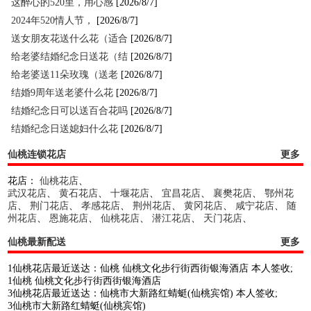
这醉心的520里，用心感
[2026/8/7]
2024年520情人节，
[2026/8/7]
送女朋友花送什么花（适合
[2026/8/7]
给老婆结婚纪念日送花（结
[2026/8/7]
给老婆送11朵玫瑰（送老
[2026/8/7]
结婚9周年送老婆什么花
[2026/8/7]
结婚纪念日可以送百合花吗
[2026/8/7]
结婚纪念日送媳妇什么花
[2026/8/7]
仙桃连锁花店
更多
花店：
仙桃花店
、
武汉花店
、
黄石花店
、
十堰花店
、
宜昌花店
、
襄樊花店
、
鄂州花
店
、
荆门花店
、
孝感花店
、
荆州花店
、
黄冈花店
、
咸宁花店
、
随
州花店
、
恩施花店
、
仙桃花店
、
潜江花店
、
天门花店
、
仙桃最新配送
更多
1仙桃花店最近送达：仙桃 仙桃文化步行街西街银海酒店 本人签收;
1仙桃 仙桃文化步行街西街银海酒店
3仙桃花店最近送达：仙桃市大新路红蜻蜓(仙桃宾馆) 本人签收;
3仙桃市大新路红蜻蜓(仙桃宾馆)