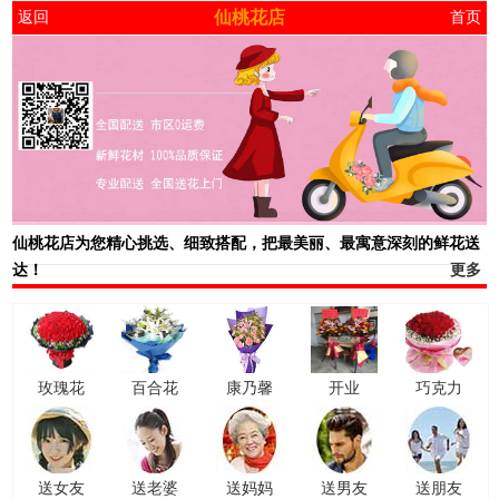
仙桃花店
返回
首页
仙桃花店
为您精心挑选、细致搭配，把最美丽、最寓意深刻的鲜花送
达！
更多
玫瑰花
百合花
康乃馨
开业
巧克力
送女友
送老婆
送妈妈
送男友
送朋友