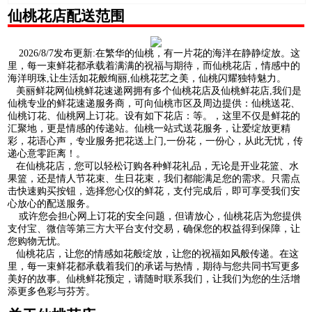
仙桃花店配送范围
2026/8/7发布更新:在繁华的仙桃，有一片花的海洋在静静绽放。这
里，每一束鲜花都承载着满满的祝福与期待，而仙桃花店，情感中的
海洋明珠,让生活如花般绚丽,仙桃花艺之美，仙桃闪耀独特魅力。
美丽鲜花网仙桃鲜花速递网拥有多个仙桃花店及仙桃鲜花店,我们是
仙桃专业的鲜花速递服务商，可向仙桃市区及周边提供：仙桃送花、
仙桃订花、仙桃网上订花。设有如下花店：等。，这里不仅是鲜花的
汇聚地，更是情感的传递站。仙桃一站式送花服务，让爱绽放更精
彩，花语心声，专业服务把花送上门,一份花，一份心，从此无忧，传
递心意零距离！。
在仙桃花店，您可以轻松订购各种鲜花礼品，无论是开业花篮、水
果篮，还是情人节花束、生日花束，我们都能满足您的需求。只需点
击快速购买按钮，选择您心仪的鲜花，支付完成后，即可享受我们安
心放心的配送服务。
或许您会担心网上订花的安全问题，但请放心，仙桃花店为您提供
支付宝、微信等第三方大平台支付交易，确保您的权益得到保障，让
您购物无忧。
仙桃花店，让您的情感如花般绽放，让您的祝福如风般传递。在这
里，每一束鲜花都承载着我们的承诺与热情，期待与您共同书写更多
美好的故事。仙桃鲜花预定，请随时联系我们，让我们为您的生活增
添更多色彩与芬芳。