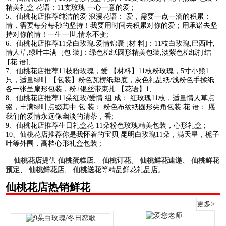
精美礼盒 花语：11支玫瑰 一心一意的爱 ;
5、仙桃花店推荐纯洁的爱 浪漫花语： 爱，需要一点一滴的积累；
情，需要每分每秒的坚持！我要用时间去积累对你的爱；用承诺去坚
持对你的情！一生一世,情永不变;
6、仙桃花店推荐11朵白玫瑰.爱情锦囊 [材 料]：11枝白玫瑰,巴西叶,
情人草,绿叶丰满 [包 装]：绿色棉纸圆形精美包装,淡紫色棉纸打结
[花 语];
7、仙桃花店推荐11枝粉玫瑰，爱 【材料】11枝粉玫瑰，5寸小熊1
只，适量绿叶 【包装】粉色瓦楞纸垫底，灰色礼品纸/浅粉色手揉纸
各一张呈扇形包装，粉+银丝带束扎 【花语】1;
8、仙桃花店推荐11朵红玫/爱情 组 成： 红玫瑰11枝，适量情人草点
缀，丰满绿叶点缀其中 包 装： 粉色布纹纸圆形尖角包装 花 语： 愿
我们的爱情永远像幽淡的清茶，香;
9、仙桃花店推荐生日礼盒花 11朵粉色玫瑰精美包装，心形礼盒 ;
10、仙桃花店推荐你是我怀着的宝贝 昆明白玫瑰11朵，满天星，栀子
叶等外围，高档心形礼盒包装 ;
.
仙桃花店
提供
仙桃蛋糕店
、
仙桃订花
、
仙桃鲜花速递
、
仙桃鲜花
预定
、
仙桃鲜花店
、
仙桃送花
等精品鲜花礼品店。
仙桃花店热销鲜花
更多>