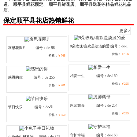
递
、
顺平县鲜花预定
、
顺平县鲜花店
、
顺平县送花
等精品鲜花礼品
店。
保定顺平县花店热销鲜花
更多>
9朵玫瑰/喜欢是淡淡的爱
编号：de-1
哀思花圈F
编号：de-98
价格：
￥166
价格：
￥765
相爱一生
编号：de-169
感恩的你
编号：de-255
价格：
￥225
价格：
￥201
恩师慈母
编号：de-254
节日快乐
编号：de-51
价格：
￥285
价格：
￥550
守护幸福
编号：de-168
小兔子生日礼物
编号：de-352