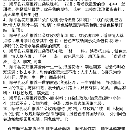
3、顺平县花店推荐11朵玫瑰/唯一 花语：看着我最爱的你，心中一丝
甜蜜。你是我的最爱，你是我的期待... 花材：11枝红玫瑰紧密束扎，
满天星丰满外围 [包 ;
4、顺平县花店推荐11朵白玫瑰.爱情锦囊 [材 料]：11枝白玫瑰,巴西
叶,情人草,绿叶丰满 [包 装]：绿色棉纸圆形精美包装,淡紫色棉纸打
结 [花 语];
5、顺平县花店推荐11朵红玫/爱情 组 成： 红玫瑰11枝，适量情人草
点缀，丰满绿叶点缀其中 包 装： 粉色布纹纸圆形尖角包装 花 语：
愿我们的爱情永远像幽淡的清茶，香;
6、顺平县花店推荐11朵香槟/心弦 「材 料」 淡香槟11枝，紫色龙
胆、情人草点缀； 「包 装」 紫色系包装，扇形花束。 「赠送对
象」 恋人, 朋友, 同事;
7、顺平县花店推荐爱你一生一世 浪漫花语： 潮起潮落，思念你时心
潮澎湃；秋去冬来，对你的爱恋永远不改；人来人往，心扉只为你一
人打开。爱你一生一世！ 商品材料;
8、顺平县花店推荐一世的依恋 浪漫花语： 一生的情缘，与你相牵，
一世的依恋，与你相随，漫长的人生路上，只要有你，足矣。 商品材
料： 11枝粉玫瑰，满天星，;
9、顺平县花店推荐我爱小熊 材料：11朵红玫瑰+满天星绿叶+小熊一
个（款式不定，实物为准） 包装：粉色卷边纸圆形包装 ;
10、顺平县花店推荐11朵玫瑰/想你 [材 料]：红玫瑰11枝，叶上花间
插 [包 装]：玫瑰用淡粉色绵纸间隔，淡粉色细韩国纱内衬，外用同色
卷边皱纹纸圆形包装，同色丝带。 [;
.
保定
顺平县花店
提供
顺平县蛋糕店
、
顺平县订花
、
顺平县鲜花速