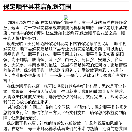
保定顺平县花店配送范围
2026/8/6发布更新:在繁华的保定顺平县，有一片花的海洋在静静绽
放。这里，每一束鲜花都承载着满满的祝福与期待，而保定顺平县花
店，情感中的海洋明珠,让生活如花般绚丽,保定顺平县花艺之美，顺
平县闪耀独特魅力。
欢迎光临：美丽鲜花网保定鲜花网下辖的保定顺平县花店、顺平县
鲜花店。顺平县鲜花店是顺平县专业的鲜花速递服务商，可以提供：
顺平县送花、顺平县订花、顺平县网上订花。顺平县花店负责:蒲阳
镇、高于铺镇、腰山镇、蒲上乡、白云乡、河口乡、安阳乡、台鱼
乡、大悲乡、神南乡等的配送，这里不仅是鲜花的汇聚地，更是情感
的传递站。保定顺平县一站式送花服务，让爱绽放更精彩，花语心
声，专业服务把花送上门,一份花，一份心，从此无忧，传递心意零距
离！。
在保定顺平县花店，您可以轻松订购各种鲜花礼品，无论是开业花
篮、水果篮，还是情人节花束、生日花束，我们都能满足您的需求。
只需点击快速购买按钮，选择您心仪的鲜花，支付完成后，即可享受
我们安心放心的配送服务。
或许您会担心网上订花的安全问题，但请放心，保定顺平县花店为
您提供支付宝、微信等第三方大平台支付交易，确保您的权益得到保
障，让您购物无忧。
保定顺平县花店，让您的情感如花般绽放，让您的祝福如风般传
递。在这里，每一束鲜花都承载着我们的承诺与热情，期待与您共同