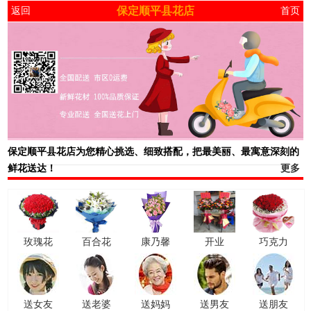
保定顺平县花店
返回
首页
保定顺平县花店
为您精心挑选、细致搭配，把最美丽、最寓意深刻的
鲜花送达！
更多
玫瑰花
百合花
康乃馨
开业
巧克力
送女友
送老婆
送妈妈
送男友
送朋友