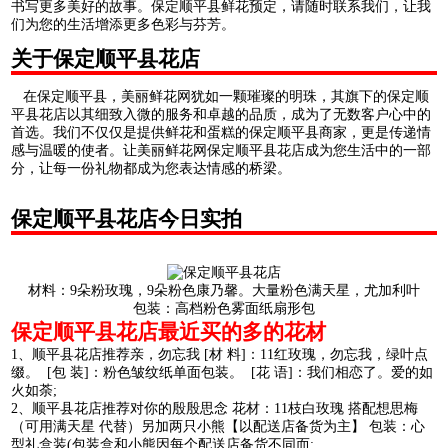
书写更多美好的故事。保定顺平县鲜花预定，请随时联系我们，让我
们为您的生活增添更多色彩与芬芳。
关于保定顺平县花店
在保定顺平县，美丽鲜花网犹如一颗璀璨的明珠，其旗下的保定顺
平县花店以其细致入微的服务和卓越的品质，成为了无数客户心中的
首选。我们不仅仅是提供鲜花和蛋糕的保定顺平县商家，更是传递情
感与温暖的使者。让美丽鲜花网保定顺平县花店成为您生活中的一部
分，让每一份礼物都成为您表达情感的桥梁。
保定顺平县花店今日实拍
材料：9朵粉玫瑰，9朵粉色康乃馨。大量粉色满天星，尤加利叶
包装：高档粉色雾面纸扇形包
保定顺平县花店最近买的多的花材
1、顺平县花店推荐亲，勿忘我 [材 料]：11红玫瑰，勿忘我，绿叶点
缀。 [包 装]：粉色皱纹纸单面包装。 [花 语]：我们相恋了。爱的如
火如荼;
2、顺平县花店推荐对你的殷殷思念 花材：11枝白玫瑰 搭配想思梅
（可用满天星 代替）另加两只小熊【以配送店备货为主】 包装：心
型礼盒装(包装盒和小熊因每个配送店备货不同而;