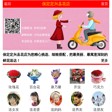
保定定兴县花店
返回
首页
保定定兴县花店
为您精心挑选、细致搭配，把最美丽、最寓意深刻的
鲜花送达！
更多
玫瑰花
百合花
康乃馨
开业
巧克力
送女友
送老婆
送妈妈
送男友
送朋友