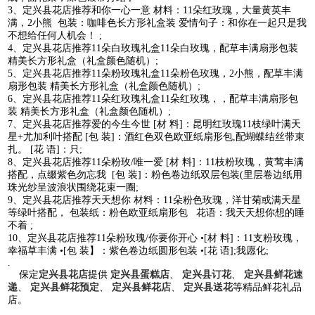
3、定兴县花店推荐和你一心一意 材料：11朵红玫瑰，大量黄英丰
满，2小熊 包装：咖啡色长方形礼盒装 爱情句子：和你在一起只是我
不想给任何人机会！ ;
4、定兴县花店推荐11朵白玫瑰礼盒11朵白玫瑰，配草丰满扇形包装
精美长方形礼盒（礼盒颜色随机）;
5、定兴县花店推荐11朵粉玫瑰礼盒11朵粉色玫瑰，2小熊，配草丰满
扇形包装 精美长方形礼盒（礼盒颜色随机）;
6、定兴县花店推荐11朵红玫瑰礼盒11朵红玫瑰，，配草丰满扇形包
装 精美长方形礼盒（礼盒颜色随机）;
7、定兴县花店推荐爱的今生今世 [材 料]：昆明红玫瑰11枝绿叶满天
星+尤加利叶搭配 [包 装]：酒红色双色欧亚纸扇形包,配蝴蝶结丝带束
扎。 [花 语]：只;
8、定兴县花店推荐11朵粉玫/唯一爱 [材 料]：11枝粉玫瑰，黄莺丰满
搭配，点缀紫色勿忘我 [包 装]：粉色卷边纸双层包装(里层卷边纸用
珠光纱呈波浪状围绕花束一圈;
9、定兴县花店推荐天天想你 材料：11朵粉色玫瑰，洋甘菊或满天星
等绿叶搭配， 包装纸：粉色欧亚纸扇形包 花语：我天天想你想的睡
不着 ;
10、定兴县花店推荐11朵粉玫瑰/你要你开心 •[材 料]：11支粉玫瑰，
幸福草丰满 •[包 装】：紫色卷边纸圆形包装 •[花 语];我愿化;
.
保定
定兴县花店
提供
定兴县蛋糕店
、
定兴县订花
、
定兴县鲜花速
递
、
定兴县鲜花预定
、
定兴县鲜花店
、
定兴县送花
等精品鲜花礼品
店。