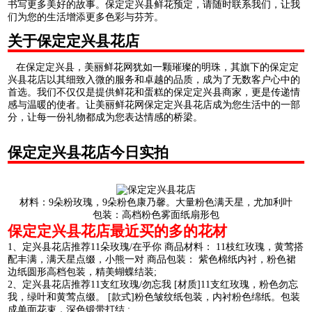
书写更多美好的故事。保定定兴县鲜花预定，请随时联系我们，让我
们为您的生活增添更多色彩与芬芳。
关于保定定兴县花店
在保定定兴县，美丽鲜花网犹如一颗璀璨的明珠，其旗下的保定定
兴县花店以其细致入微的服务和卓越的品质，成为了无数客户心中的
首选。我们不仅仅是提供鲜花和蛋糕的保定定兴县商家，更是传递情
感与温暖的使者。让美丽鲜花网保定定兴县花店成为您生活中的一部
分，让每一份礼物都成为您表达情感的桥梁。
保定定兴县花店今日实拍
材料：9朵粉玫瑰，9朵粉色康乃馨。大量粉色满天星，尤加利叶
包装：高档粉色雾面纸扇形包
保定定兴县花店最近买的多的花材
1、定兴县花店推荐11朵玫瑰/在乎你 商品材料： 11枝红玫瑰，黄莺搭
配丰满，满天星点缀，小熊一对 商品包装： 紫色棉纸内衬，粉色裙
边纸圆形高档包装，精美蝴蝶结装;
2、定兴县花店推荐11支红玫瑰/勿忘我 [材质]11支红玫瑰，粉色勿忘
我，绿叶和黄莺点缀。 [款式]粉色皱纹纸包装，内衬粉色绵纸。包装
成单面花束，深色锻带打结 ;