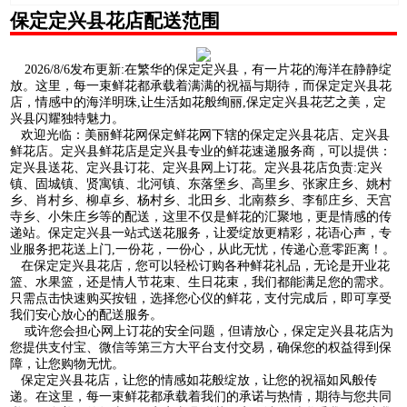
保定定兴县花店配送范围
2026/8/6发布更新:在繁华的保定定兴县，有一片花的海洋在静静绽
放。这里，每一束鲜花都承载着满满的祝福与期待，而保定定兴县花
店，情感中的海洋明珠,让生活如花般绚丽,保定定兴县花艺之美，定
兴县闪耀独特魅力。
欢迎光临：美丽鲜花网保定鲜花网下辖的保定定兴县花店、定兴县
鲜花店。定兴县鲜花店是定兴县专业的鲜花速递服务商，可以提供：
定兴县送花、定兴县订花、定兴县网上订花。定兴县花店负责:定兴
镇、固城镇、贤寓镇、北河镇、东落堡乡、高里乡、张家庄乡、姚村
乡、肖村乡、柳卓乡、杨村乡、北田乡、北南蔡乡、李郁庄乡、天宫
寺乡、小朱庄乡等的配送，这里不仅是鲜花的汇聚地，更是情感的传
递站。保定定兴县一站式送花服务，让爱绽放更精彩，花语心声，专
业服务把花送上门,一份花，一份心，从此无忧，传递心意零距离！。
在保定定兴县花店，您可以轻松订购各种鲜花礼品，无论是开业花
篮、水果篮，还是情人节花束、生日花束，我们都能满足您的需求。
只需点击快速购买按钮，选择您心仪的鲜花，支付完成后，即可享受
我们安心放心的配送服务。
或许您会担心网上订花的安全问题，但请放心，保定定兴县花店为
您提供支付宝、微信等第三方大平台支付交易，确保您的权益得到保
障，让您购物无忧。
保定定兴县花店，让您的情感如花般绽放，让您的祝福如风般传
递。在这里，每一束鲜花都承载着我们的承诺与热情，期待与您共同