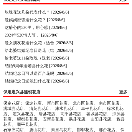
玫瑰花送几朵代表什么？
[2026/8/6]
送妈妈应该送什么花？
[2026/8/6]
这醉心的520里，用心感
[2026/8/6]
2024年520情人节，
[2026/8/6]
送女朋友花送什么花（适合
[2026/8/6]
给老婆结婚纪念日送花（结
[2026/8/6]
给老婆送11朵玫瑰（送老
[2026/8/6]
结婚9周年送老婆什么花
[2026/8/6]
结婚纪念日可以送百合花吗
[2026/8/6]
结婚纪念日送媳妇什么花
[2026/8/6]
保定定兴县连锁花店
更多
保定花店：
保定花店
、
新市区花店
、
北市区花店
、
南市区花店
、
满城县花店
、
清苑县花店
、
涞水县花店
、
阜平县花店
、
徐水县花
店
、
定兴县花店
、
唐县花店
、
高阳县花店
、
容城县花店
、
涞源县
花店
、
望都县花店
、
安新县花店
、
易县花店
、
曲阳县花店
、
蠡县
花店
、
顺平县花店
、
石家庄花店
、
唐山花店
、
秦皇岛花店
、
邯郸花店
、
邢台花店
、
保