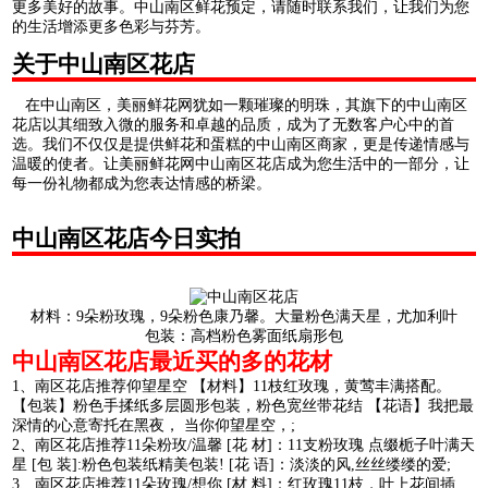
更多美好的故事。中山南区鲜花预定，请随时联系我们，让我们为您
的生活增添更多色彩与芬芳。
关于中山南区花店
在中山南区，美丽鲜花网犹如一颗璀璨的明珠，其旗下的中山南区
花店以其细致入微的服务和卓越的品质，成为了无数客户心中的首
选。我们不仅仅是提供鲜花和蛋糕的中山南区商家，更是传递情感与
温暖的使者。让美丽鲜花网中山南区花店成为您生活中的一部分，让
每一份礼物都成为您表达情感的桥梁。
中山南区花店今日实拍
材料：9朵粉玫瑰，9朵粉色康乃馨。大量粉色满天星，尤加利叶
包装：高档粉色雾面纸扇形包
中山南区花店最近买的多的花材
1、南区花店推荐仰望星空 【材料】11枝红玫瑰，黄莺丰满搭配。
【包装】粉色手揉纸多层圆形包装，粉色宽丝带花结 【花语】我把最
深情的心意寄托在黑夜， 当你仰望星空，;
2、南区花店推荐11朵粉玫/温馨 [花 材]：11支粉玫瑰 点缀栀子叶满天
星 [包 装]:粉色包装纸精美包装! [花 语]：淡淡的风,丝丝缕缕的爱;
3、南区花店推荐11朵玫瑰/想你 [材 料]：红玫瑰11枝，叶上花间插