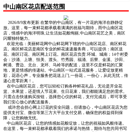
中山南区花店配送范围
2026/8/9发布更新:在繁华的中山南区，有一片花的海洋在静静绽
放。这里，每一束鲜花都承载着满满的祝福与期待，而中山南区花
店，情感中的海洋明珠,让生活如花般绚丽,中山南区花艺之美，南区
闪耀独特魅力。
欢迎光临：美丽鲜花网中山鲜花网下辖的中山南区花店、南区鲜花
店。南区鲜花店是南区专业的鲜花速递服务商，可以提供：南区送
花、南区订花、南区网上订花。南区花店负责:环城、城南；14个村委
会：沙涌、上塘、恒美、渡头、竹秀园、福涌、后寮、金溪、沙田、
树涌、曹边、北台、龙环、马岭等的配送，这里不仅是鲜花的汇聚
地，更是情感的传递站。中山南区一站式送花服务，让爱绽放更精
彩，花语心声，专业服务把花送上门,一份花，一份心，从此无忧，传
递心意零距离！。
在中山南区花店，您可以轻松订购各种鲜花礼品，无论是开业花
篮、水果篮，还是情人节花束、生日花束，我们都能满足您的需求。
只需点击快速购买按钮，选择您心仪的鲜花，支付完成后，即可享受
我们安心放心的配送服务。
或许您会担心网上订花的安全问题，但请放心，中山南区花店为您
提供支付宝、微信等第三方大平台支付交易，确保您的权益得到保
障，让您购物无忧。
中山南区花店，让您的情感如花般绽放，让您的祝福如风般传递。
在这里，每一束鲜花都承载着我们的承诺与热情，期待与您共同书写