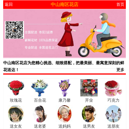
中山南区花店
返回
首页
中山南区花店
为您精心挑选、细致搭配，把最美丽、最寓意深刻的鲜
花送达！
更多
玫瑰花
百合花
康乃馨
开业
巧克力
送女友
送老婆
送妈妈
送男友
送朋友