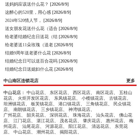
送妈妈应该送什么花？
[2026/8/9]
这醉心的520里，用心感
[2026/8/9]
2024年520情人节，
[2026/8/9]
送女朋友花送什么花（适合
[2026/8/9]
给老婆结婚纪念日送花（结
[2026/8/9]
给老婆送11朵玫瑰（送老
[2026/8/9]
结婚9周年送老婆什么花
[2026/8/9]
结婚纪念日可以送百合花吗
[2026/8/9]
结婚纪念日送媳妇什么花
[2026/8/9]
中山南区连锁花店
更多
中山花店：
中山花店
、
东区花店
、
西区花店
、
南区花店
、
五桂山
花店
、
火炬开发区花店
、
东凤镇花店
、
小榄镇花店
、
古镇花店
、
坦洲镇花店
、
板芙镇花店
、
港口镇花店
、
三角镇花店
、
民众镇花
店
、
南朗镇花店
、
三乡镇花店
、
神湾镇花店
、
广州花店
、
韶关花店
、
深圳花店
、
珠海花店
、
汕头花店
、
佛山花
店
、
江门花店
、
湛江花店
、
茂名花店
、
肇庆花店
、
惠州花店
、
梅
州花店
、
汕尾花店
、
河源花店
、
阳江花店
、
清远花店
、
东莞花
店
、
中山花店
、
潮州花店
、
揭阳花店
、