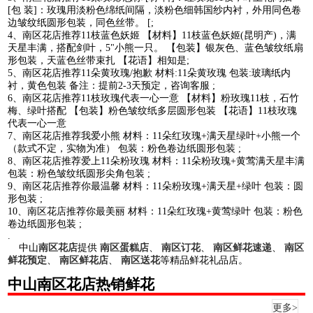
[包 装]：玫瑰用淡粉色绵纸间隔，淡粉色细韩国纱内衬，外用同色卷
边皱纹纸圆形包装，同色丝带。 [;
4、南区花店推荐11枝蓝色妖姬 【材料】11枝蓝色妖姬(昆明产)，满
天星丰满，搭配剑叶，5"小熊一只。 【包装】银灰色、蓝色皱纹纸扇
形包装，天蓝色丝带束扎 【花语】相知是;
5、南区花店推荐11朵黄玫瑰/抱歉 材料:11朵黄玫瑰 包装:玻璃纸内
衬，黄色包装 备注：提前2-3天预定，咨询客服 ;
6、南区花店推荐11枝玫瑰代表一心一意 【材料】粉玫瑰11枝，石竹
梅、绿叶搭配 【包装】粉色皱纹纸多层圆形包装 【花语】11枝玫瑰
代表一心一意
7、南区花店推荐我爱小熊 材料：11朵红玫瑰+满天星绿叶+小熊一个
（款式不定，实物为准） 包装：粉色卷边纸圆形包装 ;
8、南区花店推荐爱上11朵粉玫瑰 材料：11朵粉玫瑰+黄莺满天星丰满
包装：粉色皱纹纸圆形尖角包装 ;
9、南区花店推荐你最温馨 材料：11朵粉玫瑰+满天星+绿叶 包装：圆
形包装 ;
10、南区花店推荐你最美丽 材料：11朵红玫瑰+黄莺绿叶 包装：粉色
卷边纸圆形包装 ;
.
中山
南区花店
提供
南区蛋糕店
、
南区订花
、
南区鲜花速递
、
南区
鲜花预定
、
南区鲜花店
、
南区送花
等精品鲜花礼品店。
中山南区花店热销鲜花
更多>