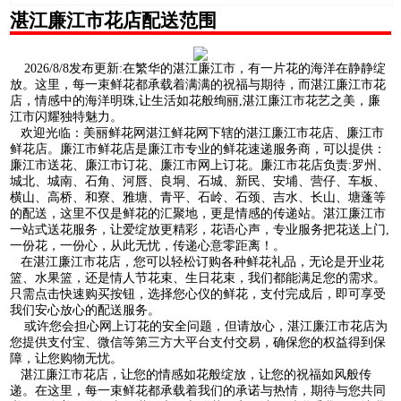
湛江廉江市花店配送范围
2026/8/8发布更新:在繁华的湛江廉江市，有一片花的海洋在静静绽
放。这里，每一束鲜花都承载着满满的祝福与期待，而湛江廉江市花
店，情感中的海洋明珠,让生活如花般绚丽,湛江廉江市花艺之美，廉
江市闪耀独特魅力。
欢迎光临：美丽鲜花网湛江鲜花网下辖的湛江廉江市花店、廉江市
鲜花店。廉江市鲜花店是廉江市专业的鲜花速递服务商，可以提供：
廉江市送花、廉江市订花、廉江市网上订花。廉江市花店负责:罗州、
城北、城南、石角、河唇、良垌、石城、新民、安埔、营仔、车板、
横山、高桥、和寮、雅塘、青平、石岭、石颈、吉水、长山、塘蓬等
的配送，这里不仅是鲜花的汇聚地，更是情感的传递站。湛江廉江市
一站式送花服务，让爱绽放更精彩，花语心声，专业服务把花送上门,
一份花，一份心，从此无忧，传递心意零距离！。
在湛江廉江市花店，您可以轻松订购各种鲜花礼品，无论是开业花
篮、水果篮，还是情人节花束、生日花束，我们都能满足您的需求。
只需点击快速购买按钮，选择您心仪的鲜花，支付完成后，即可享受
我们安心放心的配送服务。
或许您会担心网上订花的安全问题，但请放心，湛江廉江市花店为
您提供支付宝、微信等第三方大平台支付交易，确保您的权益得到保
障，让您购物无忧。
湛江廉江市花店，让您的情感如花般绽放，让您的祝福如风般传
递。在这里，每一束鲜花都承载着我们的承诺与热情，期待与您共同