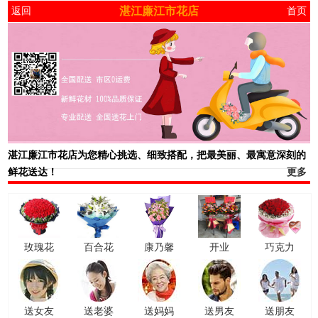
湛江廉江市花店
返回
首页
湛江廉江市花店
为您精心挑选、细致搭配，把最美丽、最寓意深刻的
鲜花送达！
更多
玫瑰花
百合花
康乃馨
开业
巧克力
送女友
送老婆
送妈妈
送男友
送朋友