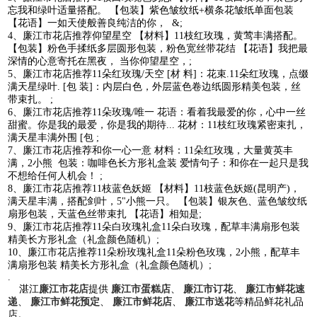
忘我和绿叶适量搭配。 【包装】紫色皱纹纸+横条花皱纸单面包装
【花语】一如天使般善良纯洁的你， &;
4、廉江市花店推荐仰望星空 【材料】11枝红玫瑰，黄莺丰满搭配。
【包装】粉色手揉纸多层圆形包装，粉色宽丝带花结 【花语】我把最
深情的心意寄托在黑夜， 当你仰望星空，;
5、廉江市花店推荐11朵红玫瑰/天空 [材 料]：花束.11朵红玫瑰，点缀
满天星绿叶. [包 装]：内层白色，外层蓝色卷边纸圆形精美包装，丝
带束扎。 ;
6、廉江市花店推荐11朵玫瑰/唯一 花语：看着我最爱的你，心中一丝
甜蜜。你是我的最爱，你是我的期待... 花材：11枝红玫瑰紧密束扎，
满天星丰满外围 [包 ;
7、廉江市花店推荐和你一心一意 材料：11朵红玫瑰，大量黄英丰
满，2小熊 包装：咖啡色长方形礼盒装 爱情句子：和你在一起只是我
不想给任何人机会！ ;
8、廉江市花店推荐11枝蓝色妖姬 【材料】11枝蓝色妖姬(昆明产)，
满天星丰满，搭配剑叶，5"小熊一只。 【包装】银灰色、蓝色皱纹纸
扇形包装，天蓝色丝带束扎 【花语】相知是;
9、廉江市花店推荐11朵白玫瑰礼盒11朵白玫瑰，配草丰满扇形包装
精美长方形礼盒（礼盒颜色随机）;
10、廉江市花店推荐11朵粉玫瑰礼盒11朵粉色玫瑰，2小熊，配草丰
满扇形包装 精美长方形礼盒（礼盒颜色随机）;
.
湛江
廉江市花店
提供
廉江市蛋糕店
、
廉江市订花
、
廉江市鲜花速
递
、
廉江市鲜花预定
、
廉江市鲜花店
、
廉江市送花
等精品鲜花礼品
店。