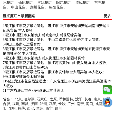
州花店
、
汕尾花店
、
河源花店
、
阳江花店
、
清远花店
、
东莞花
店
、
中山花店
、
潮州花店
、
揭阳花店
、
湛江廉江市最新配送
更多
1湛江廉江市花店最近送达：湛江市 廉江市安铺镇安铺城南街安铺世
纪缘宾馆 本人签收;
1湛江市 廉江市安铺镇安铺城南街安铺世纪缘宾馆
3湛江廉江市花店最近送达：中山二路廉江运通宾馆 本人签收;
3中山二路廉江运通宾馆
5湛江廉江市花店最近送达：湛江市 廉江市安铺镇安铺东街廉江市安
铺园林宾馆 本人签收;
5湛江市 廉江市安铺镇安铺东街廉江市安铺园林宾馆
7湛江廉江市花店最近送达：廉江河唇黄竹山山姜头鸡汤 本人签收;
7廉江河唇黄竹山山姜头鸡汤
9湛江廉江市花店最近送达：廉江市安铺镇金太阳宾馆 本人签收;
9廉江市安铺镇金太阳宾馆
11湛江廉江市花店最近送达：广东省廉江市创业南路廉江富莱酒店 本
人签收;
11广东省廉江市创业南路廉江富莱酒店
省会：
北京
,
哈尔滨
,
石家庄
,
太原
,
呼和浩特
,
沈阳
,
长春
,
南京
,
杭州
,
合肥
,
福州
,
南昌
,
济南
,
郑州
,
武汉
,
长沙
,
广州
,
南宁
,
海口
,
成都
,
贵
阳
,
昆明
,
拉萨
,
西安
,
兰州
,
西宁
,
银川