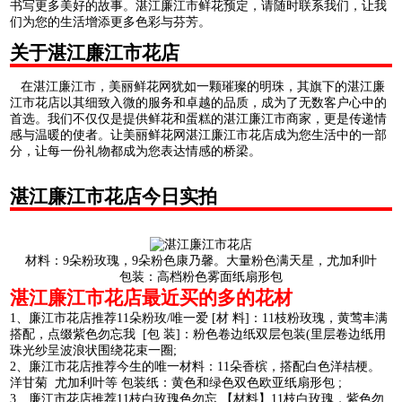
书写更多美好的故事。湛江廉江市鲜花预定，请随时联系我们，让我
们为您的生活增添更多色彩与芬芳。
关于湛江廉江市花店
在湛江廉江市，美丽鲜花网犹如一颗璀璨的明珠，其旗下的湛江廉
江市花店以其细致入微的服务和卓越的品质，成为了无数客户心中的
首选。我们不仅仅是提供鲜花和蛋糕的湛江廉江市商家，更是传递情
感与温暖的使者。让美丽鲜花网湛江廉江市花店成为您生活中的一部
分，让每一份礼物都成为您表达情感的桥梁。
湛江廉江市花店今日实拍
材料：9朵粉玫瑰，9朵粉色康乃馨。大量粉色满天星，尤加利叶
包装：高档粉色雾面纸扇形包
湛江廉江市花店最近买的多的花材
1、廉江市花店推荐11朵粉玫/唯一爱 [材 料]：11枝粉玫瑰，黄莺丰满
搭配，点缀紫色勿忘我 [包 装]：粉色卷边纸双层包装(里层卷边纸用
珠光纱呈波浪状围绕花束一圈;
2、廉江市花店推荐今生的唯一材料：11朵香槟，搭配白色洋桔梗。
洋甘菊 尤加利叶等 包装纸：黄色和绿色双色欧亚纸扇形包 ;
3、廉江市花店推荐11枝白玫瑰色勿忘 【材料】11枝白玫瑰，紫色勿