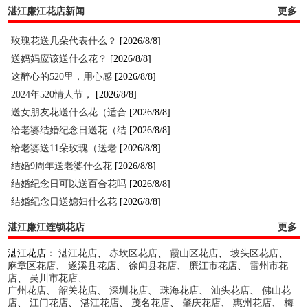
湛江廉江花店新闻
更多
玫瑰花送几朵代表什么？
[2026/8/8]
送妈妈应该送什么花？
[2026/8/8]
这醉心的520里，用心感
[2026/8/8]
2024年520情人节，
[2026/8/8]
送女朋友花送什么花（适合
[2026/8/8]
给老婆结婚纪念日送花（结
[2026/8/8]
给老婆送11朵玫瑰（送老
[2026/8/8]
结婚9周年送老婆什么花
[2026/8/8]
结婚纪念日可以送百合花吗
[2026/8/8]
结婚纪念日送媳妇什么花
[2026/8/8]
湛江廉江连锁花店
更多
湛江花店：
湛江花店
、
赤坎区花店
、
霞山区花店
、
坡头区花店
、
麻章区花店
、
遂溪县花店
、
徐闻县花店
、
廉江市花店
、
雷州市花
店
、
吴川市花店
、
广州花店
、
韶关花店
、
深圳花店
、
珠海花店
、
汕头花店
、
佛山花
店
、
江门花店
、
湛江花店
、
茂名花店
、
肇庆花店
、
惠州花店
、
梅