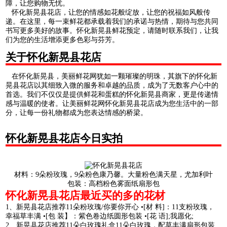
障，让您购物无忧。
怀化新晃县花店，让您的情感如花般绽放，让您的祝福如风般传
递。在这里，每一束鲜花都承载着我们的承诺与热情，期待与您共同
书写更多美好的故事。怀化新晃县鲜花预定，请随时联系我们，让我
们为您的生活增添更多色彩与芬芳。
关于怀化新晃县花店
在怀化新晃县，美丽鲜花网犹如一颗璀璨的明珠，其旗下的怀化新
晃县花店以其细致入微的服务和卓越的品质，成为了无数客户心中的
首选。我们不仅仅是提供鲜花和蛋糕的怀化新晃县商家，更是传递情
感与温暖的使者。让美丽鲜花网怀化新晃县花店成为您生活中的一部
分，让每一份礼物都成为您表达情感的桥梁。
怀化新晃县花店今日实拍
材料：9朵粉玫瑰，9朵粉色康乃馨。大量粉色满天星，尤加利叶
包装：高档粉色雾面纸扇形包
怀化新晃县花店最近买的多的花材
1、新晃县花店推荐11朵粉玫瑰/你要你开心 •[材 料]：11支粉玫瑰，
幸福草丰满 •[包 装】：紫色卷边纸圆形包装 •[花 语];我愿化;
2、新晃县花店推荐11朵白玫瑰礼盒11朵白玫瑰，配草丰满扇形包装