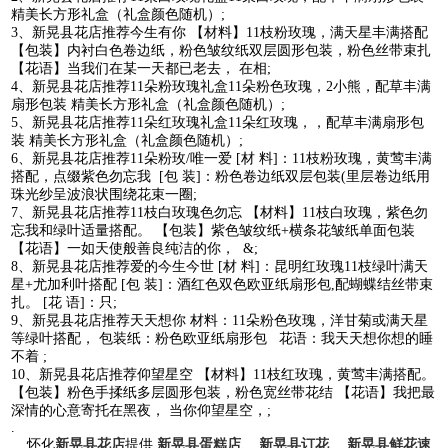
精美长方形礼盒（礼盒颜色随机）;
3、新晃县花店推荐今生有你 【材料】11枝粉玫瑰，满天星丰满搭配
【包装】内衬白色卷边纸，粉色皱纹纸双层圆形包装，粉色丝带束扎
【花语】当我们在某一天都已老去， 在相;
4、新晃县花店推荐11朵粉玫瑰礼盒11朵粉色玫瑰，2小熊，配草丰满
扇形包装 精美长方形礼盒（礼盒颜色随机）;
5、新晃县花店推荐11朵红玫瑰礼盒11朵红玫瑰，，配草丰满扇形包
装 精美长方形礼盒（礼盒颜色随机）;
6、新晃县花店推荐11朵粉玫/唯一爱 [材 料]：11枝粉玫瑰，黄莺丰满
搭配，点缀紫色勿忘我 [包 装]：粉色卷边纸双层包装(里层卷边纸用
珠光纱呈波浪状围绕花束一圈;
7、新晃县花店推荐11枝白玫瑰色勿忘 【材料】11枝白玫瑰，紫色勿
忘我和绿叶适量搭配。 【包装】紫色皱纹纸+横条花皱纸单面包装
【花语】一如天使般善良纯洁的你， &;
8、新晃县花店推荐爱的今生今世 [材 料]：昆明红玫瑰11枝绿叶满天
星+尤加利叶搭配 [包 装]：酒红色双色欧亚纸扇形包,配蝴蝶结丝带束
扎。 [花 语]：只;
9、新晃县花店推荐天天想你 材料：11朵粉色玫瑰，洋甘菊或满天星
等绿叶搭配， 包装纸：粉色欧亚纸扇形包 花语：我天天想你想的睡
不着 ;
10、新晃县花店推荐仰望星空 【材料】11枝红玫瑰，黄莺丰满搭配。
【包装】粉色手揉纸多层圆形包装，粉色宽丝带花结 【花语】我把最
深情的心意寄托在黑夜， 当你仰望星空，;
.
怀化
新晃县花店
提供
新晃县蛋糕店
、
新晃县订花
、
新晃县鲜花速