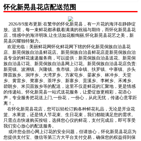
怀化新晃县花店配送范围
2026/8/9发布更新:在繁华的怀化新晃县，有一片花的海洋在静静绽
放。这里，每一束鲜花都承载着满满的祝福与期待，而怀化新晃县花
店，情感中的海洋明珠,让生活如花般绚丽,怀化新晃县花艺之美，新
晃县闪耀独特魅力。
欢迎光临：美丽鲜花网怀化鲜花网下辖的怀化新晃侗族自治县花
店、新晃侗族自治县鲜花店。新晃侗族自治县鲜花店是新晃侗族自治
县专业的鲜花速递服务商，可以提供：新晃侗族自治县送花、新晃侗
族自治县订花、新晃侗族自治县网上订花。新晃侗族自治县花店负责:
新晃镇、波洲镇、兴隆镇、鱼市镇、凉伞镇、扶罗镇、中寨镇、步头
降苗族乡、洞坪乡、大湾罗乡、方家屯乡、晏家乡、林冲乡、天堂
乡、黄雷乡、凳寨乡、茶坪乡、新寨乡、贡溪乡、李树乡、禾滩乡、
碧朗乡、米贝苗族乡等的配送，这里不仅是鲜花的汇聚地，更是情感
的传递站。怀化新晃县一站式送花服务，让爱绽放更精彩，花语心
声，专业服务把花送上门,一份花，一份心，从此无忧，传递心意零距
离！。
在怀化新晃县花店，您可以轻松订购各种鲜花礼品，无论是开业花
篮、水果篮，还是情人节花束、生日花束，我们都能满足您的需求。
只需点击快速购买按钮，选择您心仪的鲜花，支付完成后，即可享受
我们安心放心的配送服务。
或许您会担心网上订花的安全问题，但请放心，怀化新晃县花店为
您提供支付宝、微信等第三方大平台支付交易，确保您的权益得到保