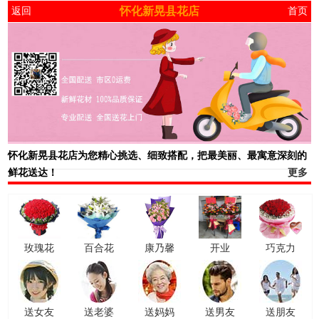
怀化新晃县花店
返回
首页
怀化新晃县花店
为您精心挑选、细致搭配，把最美丽、最寓意深刻的
鲜花送达！
更多
玫瑰花
百合花
康乃馨
开业
巧克力
送女友
送老婆
送妈妈
送男友
送朋友