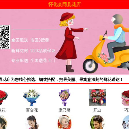
怀化会同县花店
县花店
为您精心挑选、细致搭配，把最美丽、最寓意深刻的鲜花送达！
瑰花
百合花
康乃馨
开业
巧