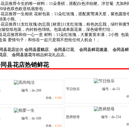
县花店推荐今生的唯一材料：11朵香槟，搭配白色洋桔梗。洋甘菊 尤加利
和绿色双色欧亚纸扇形包 ;
县花店推荐一生相依 花材包装：11朵红玫瑰，搭配黄莺满天星，紫色圆形
美小熊。 ;
县花店推荐11支红玫瑰/勿忘我 [材质]11支红玫瑰，粉色勿忘我，绿叶和黄
粉色皱纹纸包装，内衬粉色绵纸。包装成单面花束，深色锻带打结 ;
同县花店推荐和你一心一意 材料：11朵红玫瑰，大量黄英丰满，2小熊 包
盒装 爱情句子：和你在一起只是我不想给任何人机会！ ;
同县花店
提供
会同县蛋糕店
、
会同县订花
、
会同县鲜花速递
、
会同县鲜
花店
、
会同县送花
等精品鲜花礼品店。
会同县花店热销鲜花
节日快乐
编号：de-51
洁
编号：de-269
价格：
￥369
恩师慈母
编号：de-254
生
编号：de-169
价格：
￥225