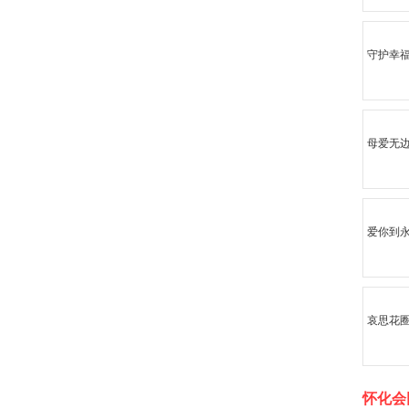
守护幸
母爱无
爱你到
哀思花圈
怀化会