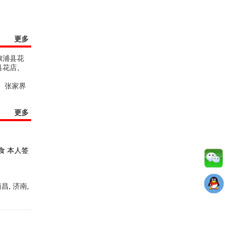
更多
溆浦县花
县花店
、
、
张家界
更多
食 本人签
南昌
,
济南
,