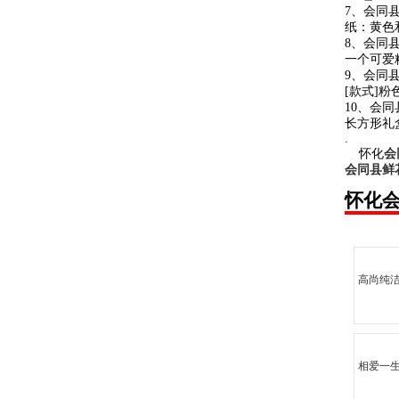
7、会同
纸：黄色
8、会同
一个可爱精
9、会同
[款式]
10、会
长方形礼
.
怀化
会
会同县鲜
怀化
高尚纯
相爱一