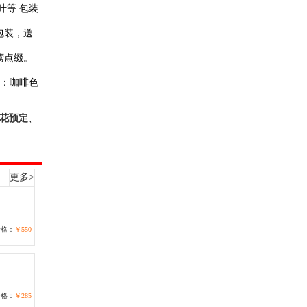
叶等 包装
包装，送
莺点缀。
装：咖啡色
花预定
、
更多>
价格：
￥550
价格：
￥285