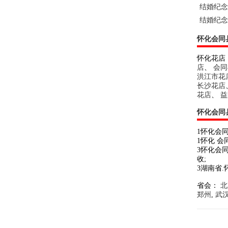
结婚纪念
结婚纪念
怀化会同
怀化花店
店
、
会同
洪江市花
长沙花店
花店
、
益
怀化会同
1怀化会
1怀化 会
3怀化会
收;
3湖南省
省会：
北
郑州
,
武