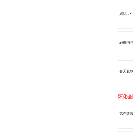
妈妈，
翩翩俏
春天礼
怀化会
高档玫