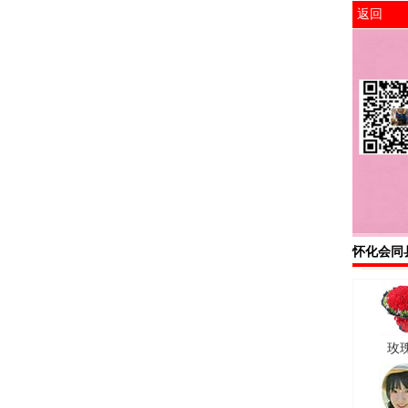
返回
怀化会同
玫