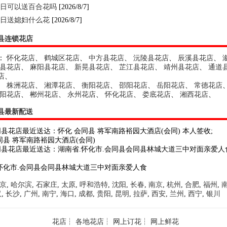
日可以送百合花吗
[2026/8/7]
日送媳妇什么花
[2026/8/7]
县连锁花店
：
怀化花店
、
鹤城区花店
、
中方县花店
、
沅陵县花店
、
辰溪县花店
、
县花店
、
麻阳县花店
、
新晃县花店
、
芷江县花店
、
靖州县花店
、
通道
店
、
、
株洲花店
、
湘潭花店
、
衡阳花店
、
邵阳花店
、
岳阳花店
、
常德花店
阳花店
、
郴州花店
、
永州花店
、
怀化花店
、
娄底花店
、
湘西花店
、
县最新配送
同县花店最近送达：怀化 会同县 将军南路裕园大酒店(会同) 本人签收;
同县 将军南路裕园大酒店(会同)
同县花店最近送达：湖南省.怀化市.会同县会同县林城大道三中对面亲爱人
.怀化市.会同县会同县林城大道三中对面亲爱人食
京
,
哈尔滨
,
石家庄
,
太原
,
呼和浩特
,
沈阳
,
长春
,
南京
,
杭州
,
合肥
,
福州
,
汉
,
长沙
,
广州
,
南宁
,
海口
,
成都
,
贵阳
,
昆明
,
拉萨
,
西安
,
兰州
,
西宁
,
银川
花店
┆
各地花店
┆
网上订花
┆
网上鲜花