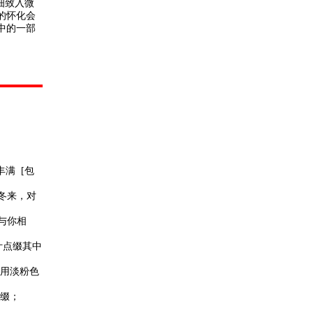
细致入微
的怀化会
中的一部
丰满 [包
冬来，对
与你相
叶点缀其中
瑰用淡粉色
点缀；