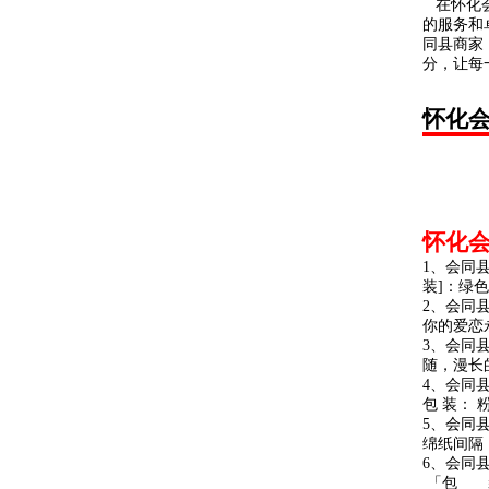
在怀化会
的服务和
同县商家
分，让每
怀化
怀化
1、会同县
装]：绿色
2、会同
你的爱恋
3、会同
随，漫长
4、会同
包 装：
5、会同县
绵纸间隔
6、会同
「包 装