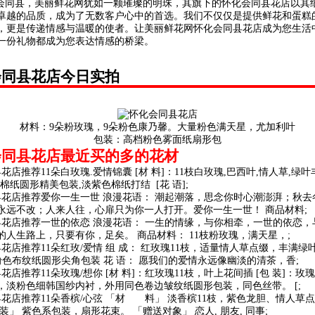
同县，美丽鲜花网犹如一颗璀璨的明珠，其旗下的怀化会同县花店以其
卓越的品质，成为了无数客户心中的首选。我们不仅仅是提供鲜花和蛋糕
，更是传递情感与温暖的使者。让美丽鲜花网怀化会同县花店成为您生活
一份礼物都成为您表达情感的桥梁。
会同县花店今日实拍
材料：9朵粉玫瑰，9朵粉色康乃馨。大量粉色满天星，尤加利叶
包装：高档粉色雾面纸扇形包
会同县花店最近买的多的花材
花店推荐11朵白玫瑰.爱情锦囊 [材 料]：11枝白玫瑰,巴西叶,情人草,绿叶
棉纸圆形精美包装,淡紫色棉纸打结 [花 语];
县花店推荐爱你一生一世 浪漫花语： 潮起潮落，思念你时心潮澎湃；秋去
永远不改；人来人往，心扉只为你一人打开。爱你一生一世！ 商品材料;
县花店推荐一世的依恋 浪漫花语： 一生的情缘，与你相牵，一世的依恋，
的人生路上，只要有你，足矣。 商品材料： 11枝粉玫瑰，满天星，;
县花店推荐11朵红玫/爱情 组 成： 红玫瑰11枝，适量情人草点缀，丰满绿
 粉色布纹纸圆形尖角包装 花 语： 愿我们的爱情永远像幽淡的清茶，香;
花店推荐11朵玫瑰/想你 [材 料]：红玫瑰11枝，叶上花间插 [包 装]：玫
，淡粉色细韩国纱内衬，外用同色卷边皱纹纸圆形包装，同色丝带。 [;
县花店推荐11朵香槟/心弦 「材 料」 淡香槟11枝，紫色龙胆、情人草
」 紫色系包装，扇形花束。 「赠送对象」 恋人, 朋友, 同事;