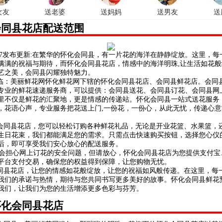
女友
送老婆
送妈妈
送男友
送
会同县花店配送范围
/8/7发布更新:在繁华的怀化会同县，有一片花的海洋在静静绽放。这里，
满满的祝福与期待，而怀化会同县花店，情感中的海洋明珠,让生活如花般
艺之美，会同县闪耀独特魅力。
：美丽鲜花网怀化鲜花网下辖的怀化会同县花店、会同县鲜花店。会同
专业的鲜花速递服务商，可以提供：会同县送花、会同县订花、会同县网
里不仅是鲜花的汇聚地，更是情感的传递站。怀化会同县一站式送花服务
，花语心声，专业服务把花送上门,一份花，一份心，从此无忧，传递心意
同县花店，您可以轻松订购各种鲜花礼品，无论是开业花篮、水果篮，
生日花束，我们都能满足您的需求。只需点击快速购买按钮，选择您心仪
后，即可享受我们安心放心的配送服务。
担心网上订花的安全问题，但请放心，怀化会同县花店为您提供支付宝
平台支付交易，确保您的权益得到保障，让您购物无忧。
县花店，让您的情感如花般绽放，让您的祝福如风般传递。在这里，每
我们的承诺与热情，期待与您共同书写更多美好的故事。怀化会同县鲜花
我们，让我们为您的生活增添更多色彩与芬芳。
怀化会同县花店