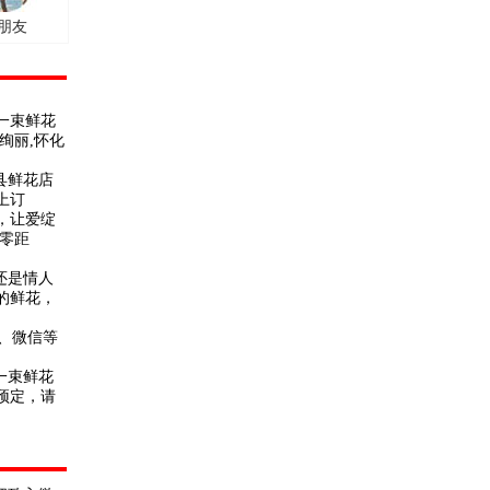
朋友
每一束鲜花
绚丽,怀化
县鲜花店
上订
，让爱绽
零距
还是情人
的鲜花，
、微信等
一束鲜花
预定，请