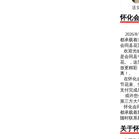
送
怀化
2026
都承载着
会同县花
欢迎光临
是会同县
花。，这
放更精彩
离！。
在怀化会
节花束、
支付完成
或许您会
第三方大
怀化会同
都承载着
随时联系
关于