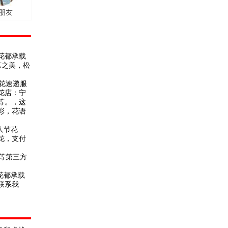
朋友
鲜花都承载
艺之美，松
花速递服
花店：宁
等。，这
彩，花语
人节花
花，支付
等第三方
花都承载
联系我