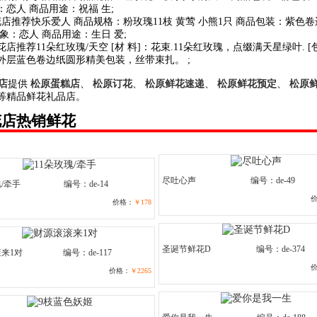
：恋人 商品用途：祝福 生;
花店推荐快乐爱人 商品规格：粉玫瑰11枝 黄莺 小熊1只 商品包装：紫色
象：恋人 商品用途：生日 爱;
花店推荐11朵红玫瑰/天空 [材 料]：花束.11朵红玫瑰，点缀满天星绿叶. [
外层蓝色卷边纸圆形精美包装，丝带束扎。 ;
店
提供
松原蛋糕店
、
松原订花
、
松原鲜花速递
、
松原鲜花预定
、
松原
等精品鲜花礼品店。
花店热销鲜花
尽吐心声
编号：de-49
瑰/牵手
编号：de-14
价格：
￥178
圣诞节鲜花D
编号：de-374
来1对
编号：de-117
价格：
￥2265