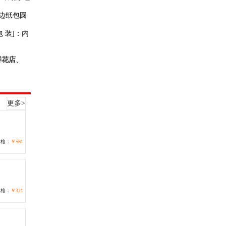
卷边纸包圆
包 装]：内
鲜花店
、
更多>
价格：
￥561
价格：
￥321