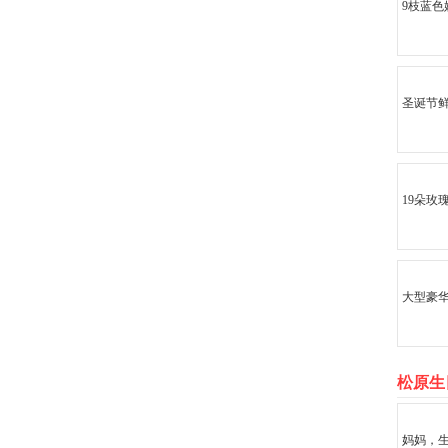
9枝蓝色
圣诞节鲜
19朵玫
大型豪
松原生
妈妈，