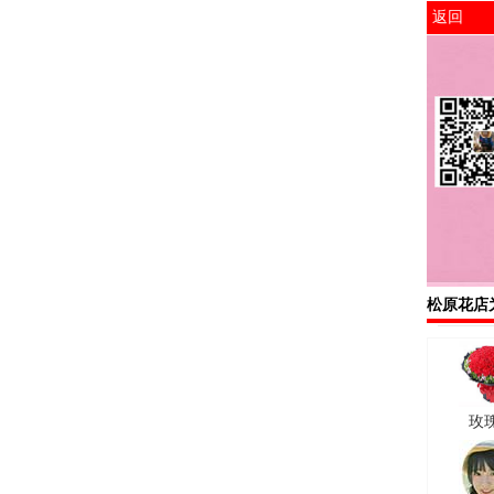
返回
松原花店
玫