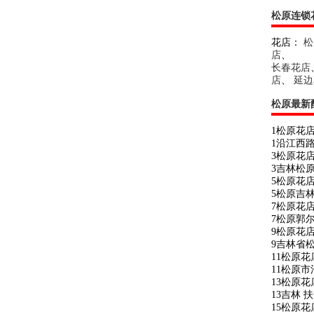
松原连锁
花店：
松
店
、
长春花店
店
、
延边
松原最新
1松原花
1沿江西
3松原花
3吉林松
5松原花
5松原吉
7松原花
7松原郭
9松原花
9吉林省
11松原
11松原
13松原
13吉林
15松原