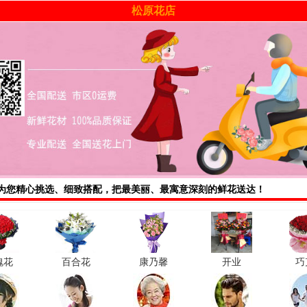
松原花店
为您精心挑选、细致搭配，把最美丽、最寓意深刻的鲜花送达！
瑰花
百合花
康乃馨
开业
巧