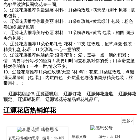
光纱呈波浪状围绕花束一圈;
5、辽源花店推荐你最温馨 材料：11朵粉玫瑰+满天星+绿叶 包装：圆
形包装 ;
6、辽源花店推荐你最美丽 材料：11朵红玫瑰+黄莺绿叶 包装：粉色
卷边纸圆形包装 ;
7、辽源花店推荐美好心愿 材料：11朵粉玫瑰+黄莺 包装：如图 圆形
尖角包装 ;
8、辽源花店推荐11朵心形礼盒 花材：11支 红玫瑰，配草点缀 包装：
精美礼盒 花语：11支玫瑰 一心一意的爱 ;
9、辽源花店推荐纯洁的爱 浪漫花语： 爱，需要一点一滴的积累；
情，需要每分每秒的坚持！我要用时间去积累对你的爱；用承诺去坚
持对你的情！一生一世,情永不变;
10、辽源花店推荐11朵红玫瑰/天空 [材 料]：花束.11朵红玫瑰，点缀
满天星绿叶. [包 装]：内层白色，外层蓝色卷边纸圆形精美包装，丝
带束扎。 ;
.
辽源花店
提供
辽源蛋糕店
、
辽源订花
、
辽源鲜花速递
、
辽源鲜花
预定
、
辽源鲜花店
、
辽源送花
等精品鲜花礼品店。
辽源花店热销鲜花
更多>
感恩父母
编号：de-134
哀思花插-睹物思亲
编号：de-105