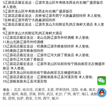
5辽源花店最近送达：辽源市龙山区年寿路东西走向右侧广盛原饭庄
本人签收;
5辽源市龙山区年寿路东西走向右侧广盛原饭庄
7辽源花店最近送达：吉林省辽源市西宁大路鑫源招待所 本人签收;
7吉林省辽源市西宁大路鑫源招待所
9辽源花店最近送达：辽源市龙山大街附近乳鸽王海鲜大酒店 本人签
收;
9辽源市龙山大街附近乳鸽王海鲜大酒店
11辽源花店最近送达：龙山北路辽源市外经酒楼 本人签收;
11龙山北路辽源市外经酒楼
13辽源花店最近送达：经康路辽源市粮食招待所 本人签收;
13经康路辽源市粮食招待所
15辽源花店最近送达：辽源市辽河大路丁香旅店 本人签收;
15辽源市辽河大路丁香旅店
17辽源花店最近送达：辽源市龙山区站前街俭宁路由南至北左侧盛祥
旅店 本人签收;
17辽源市龙山区站前街俭宁路由南至北左侧盛祥旅店
19辽源花店最近送达：辽源银泉路东辽县河溪宾馆 本人签收;
19辽源银泉路东辽县河溪宾馆
省会：
北京
,
哈尔滨
,
石家庄
,
太原
,
呼和浩特
,
沈阳
,
长春
,
南京
,
杭州
,
合肥
,
福州
,
南昌
,
济南
,
郑州
,
武汉
,
长沙
,
广州
,
南宁
,
海口
,
成都
,
贵
阳
,
昆明
,
拉萨
,
西安
,
兰州
,
西宁
,
银川