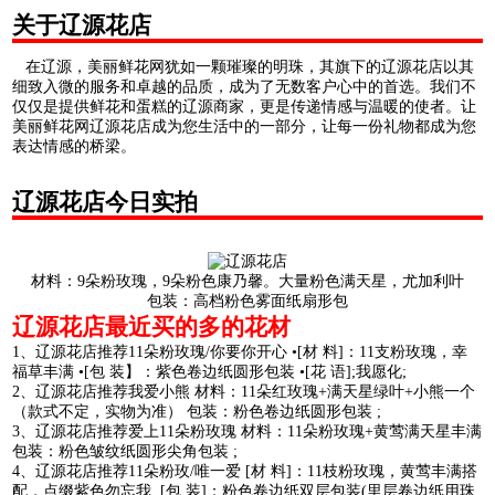
关于辽源花店
在辽源，美丽鲜花网犹如一颗璀璨的明珠，其旗下的辽源花店以其
细致入微的服务和卓越的品质，成为了无数客户心中的首选。我们不
仅仅是提供鲜花和蛋糕的辽源商家，更是传递情感与温暖的使者。让
美丽鲜花网辽源花店成为您生活中的一部分，让每一份礼物都成为您
表达情感的桥梁。
辽源花店今日实拍
材料：9朵粉玫瑰，9朵粉色康乃馨。大量粉色满天星，尤加利叶
包装：高档粉色雾面纸扇形包
辽源花店最近买的多的花材
1、辽源花店推荐11朵粉玫瑰/你要你开心 •[材 料]：11支粉玫瑰，幸
福草丰满 •[包 装】：紫色卷边纸圆形包装 •[花 语];我愿化;
2、辽源花店推荐我爱小熊 材料：11朵红玫瑰+满天星绿叶+小熊一个
（款式不定，实物为准） 包装：粉色卷边纸圆形包装 ;
3、辽源花店推荐爱上11朵粉玫瑰 材料：11朵粉玫瑰+黄莺满天星丰满
包装：粉色皱纹纸圆形尖角包装 ;
4、辽源花店推荐11朵粉玫/唯一爱 [材 料]：11枝粉玫瑰，黄莺丰满搭
配，点缀紫色勿忘我 [包 装]：粉色卷边纸双层包装(里层卷边纸用珠