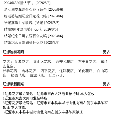
2024年520情人节，
[2026/8/6]
送女朋友花送什么花（适合
[2026/8/6]
给老婆结婚纪念日送花（结
[2026/8/6]
给老婆送11朵玫瑰（送老
[2026/8/6]
结婚9周年送老婆什么花
[2026/8/6]
结婚纪念日可以送百合花吗
[2026/8/6]
结婚纪念日送媳妇什么花
[2026/8/6]
辽源连锁花店
更多
花店：
辽源花店
、
龙山区花店
、
西安区花店
、
东丰县花店
、
东辽
县花店
、
长春花店
、
吉林花店
、
四平花店
、
辽源花店
、
通化花店
、
白山花
店
、
松原花店
、
白城花店
、
延边花店
、
辽源最新配送
更多
1辽源花店最近送达：辽源市东吉大路电业招待所 本人签收;
1辽源市东吉大路电业招待所
3辽源花店最近送达：辽源市东丰县丰城街由北向南左侧东丰县陈家
饭庄 本人签收;
3辽源市东丰县丰城街由北向南左侧东丰县陈家饭庄