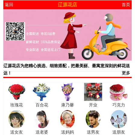
辽源花店
返回
首页
辽源花店
为您精心挑选、细致搭配，把最美丽、最寓意深刻的鲜花送
达！
更多
玫瑰花
百合花
康乃馨
开业
巧克力
送女友
送老婆
送妈妈
送男友
送朋友