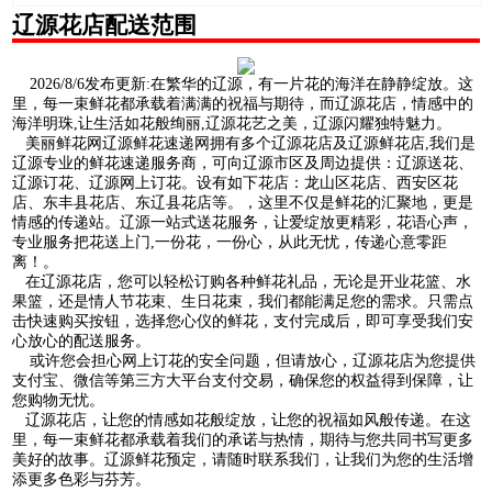
辽源花店配送范围
2026/8/6发布更新:在繁华的辽源，有一片花的海洋在静静绽放。这
里，每一束鲜花都承载着满满的祝福与期待，而辽源花店，情感中的
海洋明珠,让生活如花般绚丽,辽源花艺之美，辽源闪耀独特魅力。
美丽鲜花网辽源鲜花速递网拥有多个辽源花店及辽源鲜花店,我们是
辽源专业的鲜花速递服务商，可向辽源市区及周边提供：辽源送花、
辽源订花、辽源网上订花。设有如下花店：龙山区花店、西安区花
店、东丰县花店、东辽县花店等。，这里不仅是鲜花的汇聚地，更是
情感的传递站。辽源一站式送花服务，让爱绽放更精彩，花语心声，
专业服务把花送上门,一份花，一份心，从此无忧，传递心意零距
离！。
在辽源花店，您可以轻松订购各种鲜花礼品，无论是开业花篮、水
果篮，还是情人节花束、生日花束，我们都能满足您的需求。只需点
击快速购买按钮，选择您心仪的鲜花，支付完成后，即可享受我们安
心放心的配送服务。
或许您会担心网上订花的安全问题，但请放心，辽源花店为您提供
支付宝、微信等第三方大平台支付交易，确保您的权益得到保障，让
您购物无忧。
辽源花店，让您的情感如花般绽放，让您的祝福如风般传递。在这
里，每一束鲜花都承载着我们的承诺与热情，期待与您共同书写更多
美好的故事。辽源鲜花预定，请随时联系我们，让我们为您的生活增
添更多色彩与芬芳。