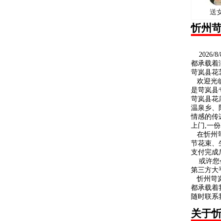
送
忻州
2026
都承载着
苛岚县花
欢迎光临
是苛岚县
苛岚县花
温泉乡、
情感的传
上门,一
在忻州苛
节花束、
支付完成
或许您会
第三方大
忻州苛岚
都承载着
随时联系
关于