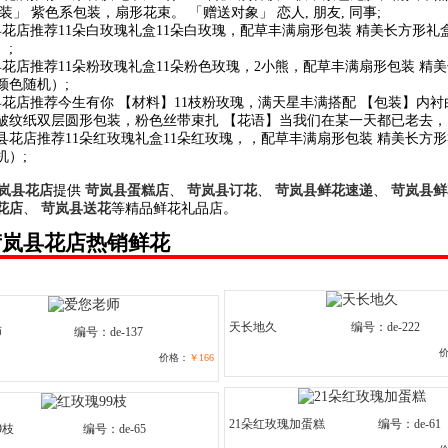
」 紫色系包装，扇形花束。 「赠送对象」 恋人, 朋友, 同事;
县花店推荐11朵白玫瑰礼盒11朵白玫瑰，配草丰满扇形包装 精美长方形礼
）;
县花店推荐11朵粉玫瑰礼盒11朵粉色玫瑰，2小熊，配草丰满扇形包装 精
颜色随机）;
县花店推荐今生有你 【材料】11枝粉玫瑰，满天星丰满搭配 【包装】内衬
皱纹纸双层圆形包装，粉色丝带束扎 【花语】当我们在某一天都已老去， 
岚县花店推荐11朵红玫瑰礼盒11朵红玫瑰，，配草丰满扇形包装 精美长方
机）;
岚县花店
提供
苛岚县蛋糕店
、
苛岚县订花
、
苛岚县鲜花速递
、
苛岚县鲜
花店
、
苛岚县送花
等精品鲜花礼品店。
苛岚县花店热销鲜花
天长地久
编号：de-222
师
编号：de-137
价格：
￥166
21朵红玫瑰加蛋糕
编号：de-61
9枝
编号：de-65