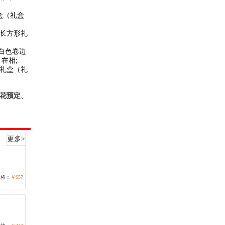
盒（礼盒
美长方形礼
白色卷边
在相;
形礼盒（礼
花预定
、
更多>
价格：
￥657