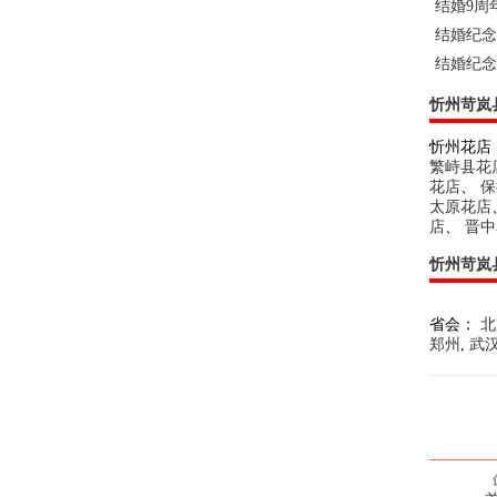
结婚9周
结婚纪念
结婚纪念
忻州苛岚
忻州花店
繁峙县花
花店
、
保
太原花店
店
、
晋中
忻州苛岚
省会：
北
郑州
,
武