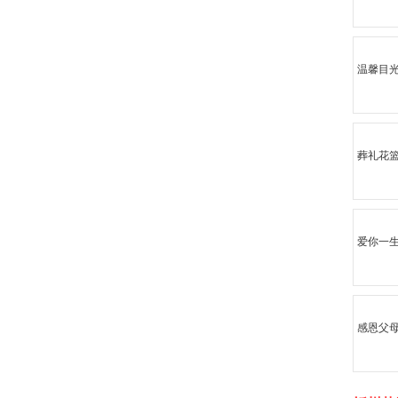
温馨目
葬礼花
爱你一
感恩父