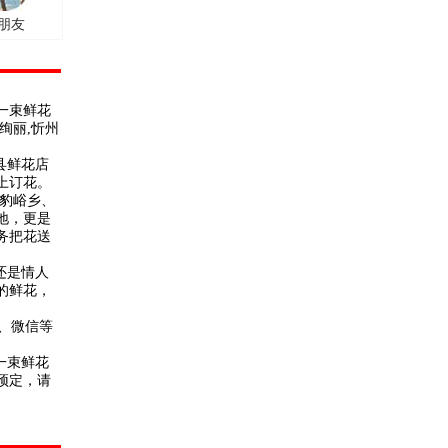
朋友
每一束鲜花
绚丽,忻州
县鲜花店
上订花。
豹峪乡、
地，更是
务把花送
还是情人
的鲜花，
、微信等
一束鲜花
预定，请