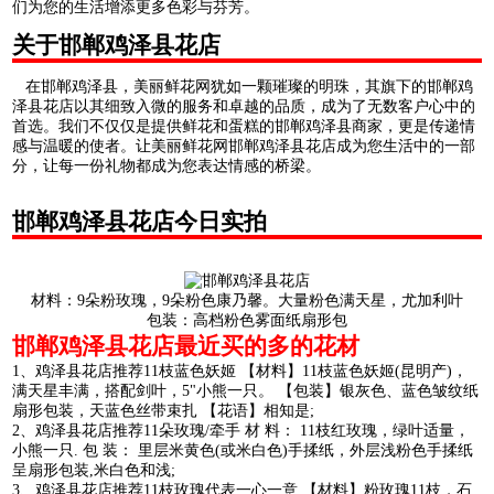
们为您的生活增添更多色彩与芬芳。
关于邯郸鸡泽县花店
在邯郸鸡泽县，美丽鲜花网犹如一颗璀璨的明珠，其旗下的邯郸鸡
泽县花店以其细致入微的服务和卓越的品质，成为了无数客户心中的
首选。我们不仅仅是提供鲜花和蛋糕的邯郸鸡泽县商家，更是传递情
感与温暖的使者。让美丽鲜花网邯郸鸡泽县花店成为您生活中的一部
分，让每一份礼物都成为您表达情感的桥梁。
邯郸鸡泽县花店今日实拍
材料：9朵粉玫瑰，9朵粉色康乃馨。大量粉色满天星，尤加利叶
包装：高档粉色雾面纸扇形包
邯郸鸡泽县花店最近买的多的花材
1、鸡泽县花店推荐11枝蓝色妖姬 【材料】11枝蓝色妖姬(昆明产)，
满天星丰满，搭配剑叶，5"小熊一只。 【包装】银灰色、蓝色皱纹纸
扇形包装，天蓝色丝带束扎 【花语】相知是;
2、鸡泽县花店推荐11朵玫瑰/牵手 材 料： 11枝红玫瑰，绿叶适量，
小熊一只. 包 装： 里层米黄色(或米白色)手揉纸，外层浅粉色手揉纸
呈扇形包装,米白色和浅;
3、鸡泽县花店推荐11枝玫瑰代表一心一意 【材料】粉玫瑰11枝，石