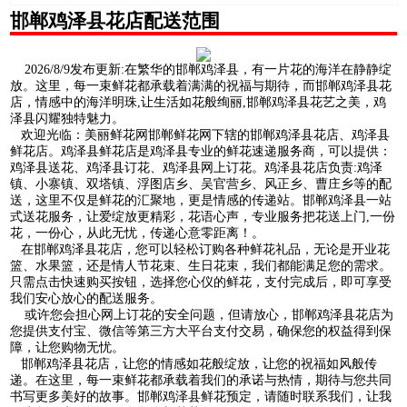
邯郸鸡泽县花店配送范围
2026/8/9发布更新:在繁华的邯郸鸡泽县，有一片花的海洋在静静绽
放。这里，每一束鲜花都承载着满满的祝福与期待，而邯郸鸡泽县花
店，情感中的海洋明珠,让生活如花般绚丽,邯郸鸡泽县花艺之美，鸡
泽县闪耀独特魅力。
欢迎光临：美丽鲜花网邯郸鲜花网下辖的邯郸鸡泽县花店、鸡泽县
鲜花店。鸡泽县鲜花店是鸡泽县专业的鲜花速递服务商，可以提供：
鸡泽县送花、鸡泽县订花、鸡泽县网上订花。鸡泽县花店负责:鸡泽
镇、小寨镇、双塔镇、浮图店乡、吴官营乡、风正乡、曹庄乡等的配
送，这里不仅是鲜花的汇聚地，更是情感的传递站。邯郸鸡泽县一站
式送花服务，让爱绽放更精彩，花语心声，专业服务把花送上门,一份
花，一份心，从此无忧，传递心意零距离！。
在邯郸鸡泽县花店，您可以轻松订购各种鲜花礼品，无论是开业花
篮、水果篮，还是情人节花束、生日花束，我们都能满足您的需求。
只需点击快速购买按钮，选择您心仪的鲜花，支付完成后，即可享受
我们安心放心的配送服务。
或许您会担心网上订花的安全问题，但请放心，邯郸鸡泽县花店为
您提供支付宝、微信等第三方大平台支付交易，确保您的权益得到保
障，让您购物无忧。
邯郸鸡泽县花店，让您的情感如花般绽放，让您的祝福如风般传
递。在这里，每一束鲜花都承载着我们的承诺与热情，期待与您共同
书写更多美好的故事。邯郸鸡泽县鲜花预定，请随时联系我们，让我