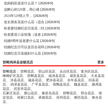
送妈妈应该送什么花？
[2026/8/9]
这醉心的520里，用心感
[2026/8/9]
2024年520情人节，
[2026/8/9]
送女朋友花送什么花（适合
[2026/8/9]
给老婆结婚纪念日送花（结
[2026/8/9]
给老婆送11朵玫瑰（送老
[2026/8/9]
结婚9周年送老婆什么花
[2026/8/9]
结婚纪念日可以送百合花吗
[2026/8/9]
结婚纪念日送媳妇什么花
[2026/8/9]
邯郸鸡泽县连锁花店
更多
邯郸花店：
邯郸花店
、
邯山区花店
、
丛台区花店
、
复兴区花店
、
峰峰矿区花店
、
邯郸县花店
、
临漳县花店
、
成安县花店
、
大名县花
店
、
涉县花店
、
磁县花店
、
肥乡县花店
、
永年县花店
、
邱县花
店
、
鸡泽县花店
、
广平县花店
、
馆陶县花店
、
魏县花店
、
曲周县
花店
、
武安市花店
、
石家庄花店
、
唐山花店
、
秦皇岛花店
、
邯郸花店
、
邢台花店
、
保
定花店
、
张家口花店
、
承德花店
、
沧州花店
、
廊坊花店
、
衡水花
店
、