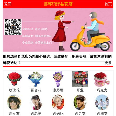
邯郸鸡泽县花店
返回
首页
邯郸鸡泽县花店
为您精心挑选、细致搭配，把最美丽、最寓意深刻的
鲜花送达！
更多
玫瑰花
百合花
康乃馨
开业
巧克力
送女友
送老婆
送妈妈
送男友
送朋友