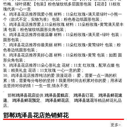
竹梅、绿叶搭配 【包装】粉色皱纹纸多层圆形包装 【花语】11枝玫
瑰代表一心一意
4、鸡泽县花店推荐我爱小熊 材料：11朵红玫瑰+满天星绿叶+小熊一
个（款式不定，实物为准） 包装：粉色卷边纸圆形包装 ;
5、鸡泽县花店推荐爱上11朵粉玫瑰 材料：11朵粉玫瑰+黄莺满天星丰
满 包装：粉色皱纹纸圆形尖角包装 ;
6、鸡泽县花店推荐你最温馨 材料：11朵粉玫瑰+满天星+绿叶 包装：
圆形包装 ;
7、鸡泽县花店推荐你最美丽 材料：11朵红玫瑰+黄莺绿叶 包装：粉
色卷边纸圆形包装 ;
8、鸡泽县花店推荐美好心愿 材料：11朵粉玫瑰+黄莺 包装：如图 圆
形尖角包装 ;
9、鸡泽县花店推荐11朵心形礼盒 花材：11支 红玫瑰，配草点缀 包
装：精美礼盒 花语：11支玫瑰 一心一意的爱 ;
10、鸡泽县花店推荐纯洁的爱 浪漫花语： 爱，需要一点一滴的积
累；情，需要每分每秒的坚持！我要用时间去积累对你的爱；用承诺
去坚持对你的情！一生一世,情永不变;
.
邯郸
鸡泽县花店
提供
鸡泽县蛋糕店
、
鸡泽县订花
、
鸡泽县鲜花速
递
、
鸡泽县鲜花预定
、
鸡泽县鲜花店
、
鸡泽县送花
等精品鲜花礼品
店。
邯郸鸡泽县花店热销鲜花
更多>