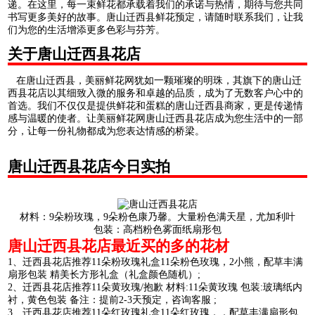
递。在这里，每一束鲜花都承载着我们的承诺与热情，期待与您共同
书写更多美好的故事。唐山迁西县鲜花预定，请随时联系我们，让我
们为您的生活增添更多色彩与芬芳。
关于唐山迁西县花店
在唐山迁西县，美丽鲜花网犹如一颗璀璨的明珠，其旗下的唐山迁
西县花店以其细致入微的服务和卓越的品质，成为了无数客户心中的
首选。我们不仅仅是提供鲜花和蛋糕的唐山迁西县商家，更是传递情
感与温暖的使者。让美丽鲜花网唐山迁西县花店成为您生活中的一部
分，让每一份礼物都成为您表达情感的桥梁。
唐山迁西县花店今日实拍
材料：9朵粉玫瑰，9朵粉色康乃馨。大量粉色满天星，尤加利叶
包装：高档粉色雾面纸扇形包
唐山迁西县花店最近买的多的花材
1、迁西县花店推荐11朵粉玫瑰礼盒11朵粉色玫瑰，2小熊，配草丰满
扇形包装 精美长方形礼盒（礼盒颜色随机）;
2、迁西县花店推荐11朵黄玫瑰/抱歉 材料:11朵黄玫瑰 包装:玻璃纸内
衬，黄色包装 备注：提前2-3天预定，咨询客服 ;
3、迁西县花店推荐11朵红玫瑰礼盒11朵红玫瑰，，配草丰满扇形包