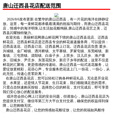
唐山迁西县花店配送范围
2026/8/6发布更新:在繁华的唐山迁西县，有一片花的海洋在静静绽
放。这里，每一束鲜花都承载着满满的祝福与期待，而唐山迁西县花
店，情感中的海洋明珠,让生活如花般绚丽,唐山迁西县花艺之美，迁
西县闪耀独特魅力。
欢迎光临：美丽鲜花网唐山鲜花网下辖的唐山迁西县花店、迁西县
鲜花店。迁西县鲜花店是迁西县专业的鲜花速递服务商，可以提供：
迁西县送花、迁西县订花、迁西县网上订花。迁西县花店负责:栗乡、
兴城镇、金厂峪镇、洒河桥镇、太平寨镇、罗家屯镇、东荒峪镇、新
集镇、三屯营镇、滦阳镇、白庙子乡、上营乡、汉儿庄乡、渔户寨
乡、旧城乡、尹庄乡、东莲花院乡、新庄子乡等的配送，这里不仅是
鲜花的汇聚地，更是情感的传递站。唐山迁西县一站式送花服务，让
爱绽放更精彩，花语心声，专业服务把花送上门,一份花，一份心，从
此无忧，传递心意零距离！。
在唐山迁西县花店，您可以轻松订购各种鲜花礼品，无论是开业花
篮、水果篮，还是情人节花束、生日花束，我们都能满足您的需求。
只需点击快速购买按钮，选择您心仪的鲜花，支付完成后，即可享受
我们安心放心的配送服务。
或许您会担心网上订花的安全问题，但请放心，唐山迁西县花店为
您提供支付宝、微信等第三方大平台支付交易，确保您的权益得到保
障，让您购物无忧。
唐山迁西县花店，让您的情感如花般绽放，让您的祝福如风般传