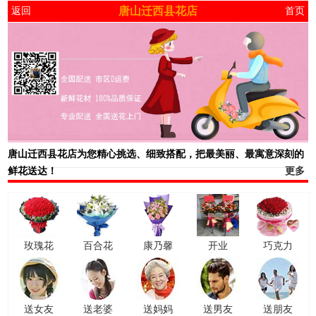
唐山迁西县花店
返回
首页
唐山迁西县花店
为您精心挑选、细致搭配，把最美丽、最寓意深刻的
鲜花送达！
更多
玫瑰花
百合花
康乃馨
开业
巧克力
送女友
送老婆
送妈妈
送男友
送朋友