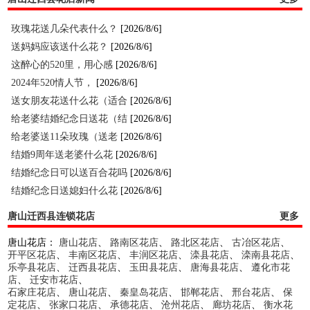
玫瑰花送几朵代表什么？
[2026/8/6]
送妈妈应该送什么花？
[2026/8/6]
这醉心的520里，用心感
[2026/8/6]
2024年520情人节，
[2026/8/6]
送女朋友花送什么花（适合
[2026/8/6]
给老婆结婚纪念日送花（结
[2026/8/6]
给老婆送11朵玫瑰（送老
[2026/8/6]
结婚9周年送老婆什么花
[2026/8/6]
结婚纪念日可以送百合花吗
[2026/8/6]
结婚纪念日送媳妇什么花
[2026/8/6]
唐山迁西县连锁花店
更多
唐山花店：
唐山花店
、
路南区花店
、
路北区花店
、
古冶区花店
、
开平区花店
、
丰南区花店
、
丰润区花店
、
滦县花店
、
滦南县花店
、
乐亭县花店
、
迁西县花店
、
玉田县花店
、
唐海县花店
、
遵化市花
店
、
迁安市花店
、
石家庄花店
、
唐山花店
、
秦皇岛花店
、
邯郸花店
、
邢台花店
、
保
定花店
、
张家口花店
、
承德花店
、
沧州花店
、
廊坊花店
、
衡水花