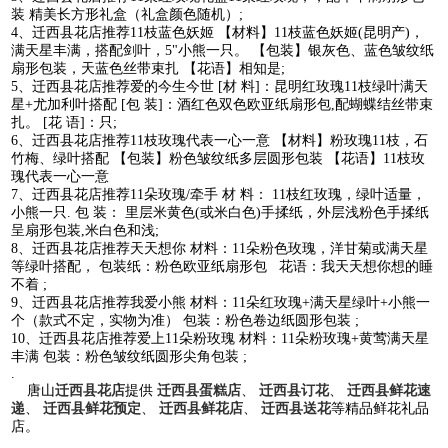
装 精美长方形礼盒（礼盒颜色随机）;
4、迁西县花店推荐11枝蓝色妖姬 【材料】11枝蓝色妖姬(昆明产)，
满天星丰满，搭配剑叶，5"小熊一只。 【包装】银灰色、蓝色皱纹纸
扇形包装，天蓝色丝带束扎 【花语】相知是;
5、迁西县花店推荐爱的今生今世 [材 料]：昆明红玫瑰11枝绿叶满天
星+尤加利叶搭配 [包 装]：酒红色双色欧亚纸扇形包,配蝴蝶结丝带束
扎。 [花 语]：只;
6、迁西县花店推荐11枝玫瑰代表一心一意 【材料】粉玫瑰11枝，石
竹梅、绿叶搭配 【包装】粉色皱纹纸多层圆形包装 【花语】11枝玫
瑰代表一心一意
7、迁西县花店推荐11朵玫瑰/牵手 材 料： 11枝红玫瑰，绿叶适量，
小熊一只. 包 装： 里层米黄色(或米白色)手揉纸，外层浅粉色手揉纸
呈扇形包装,米白色和浅;
8、迁西县花店推荐天天想你 材料：11朵粉色玫瑰，洋甘菊或满天星
等绿叶搭配， 包装纸：粉色欧亚纸扇形包 花语：我天天想你想的睡
不着 ;
9、迁西县花店推荐我爱小熊 材料：11朵红玫瑰+满天星绿叶+小熊一
个（款式不定，实物为准） 包装：粉色卷边纸圆形包装 ;
10、迁西县花店推荐爱上11朵粉玫瑰 材料：11朵粉玫瑰+黄莺满天星
丰满 包装：粉色皱纹纸圆形尖角包装 ;
.
唐山
迁西县花店
提供
迁西县蛋糕店
、
迁西县订花
、
迁西县鲜花速
递
、
迁西县鲜花预定
、
迁西县鲜花店
、
迁西县送花
等精品鲜花礼品
店。