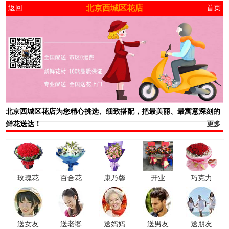
北京西城区花店
返回
首页
北京西城区花店
为您精心挑选、细致搭配，把最美丽、最寓意深刻的
鲜花送达！
更多
玫瑰花
百合花
康乃馨
开业
巧克力
送女友
送老婆
送妈妈
送男友
送朋友