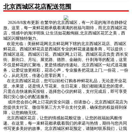
北京西城区花店配送范围
2026/8/8发布更新:在繁华的北京西城区，有一片花的海洋在静静绽
放。这里，每一束鲜花都承载着满满的祝福与期待，而北京西城区花
店，情感中的海洋明珠,让生活如花般绚丽,北京西城区花艺之美，西
城区闪耀独特魅力。
欢迎光临：美丽鲜花网北京鲜花网下辖的北京西城区花店、西城区
鲜花店。西城区鲜花店是西城区专业的鲜花速递服务商，可以提供：
西城区送花、西城区订花、西城区网上订花。西城区花店负责:西长安
街、新街口、月坛、展览路、德胜、金融街、什刹海等的配送，这里
不仅是鲜花的汇聚地，更是情感的传递站。北京西城区一站式送花服
务，让爱绽放更精彩，花语心声，专业服务把花送上门,一份花，一份
心，从此无忧，传递心意零距离！。
在北京西城区花店，您可以轻松订购各种鲜花礼品，无论是开业花
篮、水果篮，还是情人节花束、生日花束，我们都能满足您的需求。
只需点击快速购买按钮，选择您心仪的鲜花，支付完成后，即可享受
我们安心放心的配送服务。
或许您会担心网上订花的安全问题，但请放心，北京西城区花店为
您提供支付宝、微信等第三方大平台支付交易，确保您的权益得到保
障，让您购物无忧。
北京西城区花店，让您的情感如花般绽放，让您的祝福如风般传
递。在这里，每一束鲜花都承载着我们的承诺与热情，期待与您共同
书写更多美好的故事。北京西城区鲜花预定，请随时联系我们，让我