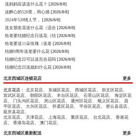
送妈妈应该送什么花？
[2026/8/8]
这醉心的520里，用心感
[2026/8/8]
2024年520情人节，
[2026/8/8]
送女朋友花送什么花（适合
[2026/8/8]
给老婆结婚纪念日送花（结
[2026/8/8]
给老婆送11朵玫瑰（送老
[2026/8/8]
结婚9周年送老婆什么花
[2026/8/8]
结婚纪念日可以送百合花吗
[2026/8/8]
结婚纪念日送媳妇什么花
[2026/8/8]
北京西城区连锁花店
更多
北京花店：
北京花店
、
东城区花店
、
西城区花店
、
崇文区花店
、
宣武区花店
、
朝阳区花店
、
丰台区花店
、
石景山区花店
、
海淀区花
店
、
门头沟区花店
、
房山区花店
、
通州区花店
、
顺义区花店
、
昌
平区花店
、
大兴区花店
、
怀柔区花店
、
平谷区花店
、
密云县花店
、
延庆县花店
、
北京花店
、
天津花店
、
上海花店
、
重庆花店
、
台北花店
、
香港花
店
、
香港岛花店
、
澳门花店
、
北京西城区最新配送
更多