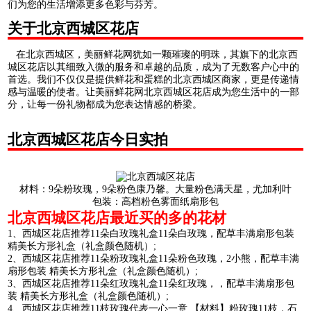
们为您的生活增添更多色彩与芬芳。
关于北京西城区花店
在北京西城区，美丽鲜花网犹如一颗璀璨的明珠，其旗下的北京西
城区花店以其细致入微的服务和卓越的品质，成为了无数客户心中的
首选。我们不仅仅是提供鲜花和蛋糕的北京西城区商家，更是传递情
感与温暖的使者。让美丽鲜花网北京西城区花店成为您生活中的一部
分，让每一份礼物都成为您表达情感的桥梁。
北京西城区花店今日实拍
材料：9朵粉玫瑰，9朵粉色康乃馨。大量粉色满天星，尤加利叶
包装：高档粉色雾面纸扇形包
北京西城区花店最近买的多的花材
1、西城区花店推荐11朵白玫瑰礼盒11朵白玫瑰，配草丰满扇形包装
精美长方形礼盒（礼盒颜色随机）;
2、西城区花店推荐11朵粉玫瑰礼盒11朵粉色玫瑰，2小熊，配草丰满
扇形包装 精美长方形礼盒（礼盒颜色随机）;
3、西城区花店推荐11朵红玫瑰礼盒11朵红玫瑰，，配草丰满扇形包
装 精美长方形礼盒（礼盒颜色随机）;
4、西城区花店推荐11枝玫瑰代表一心一意 【材料】粉玫瑰11枝，石