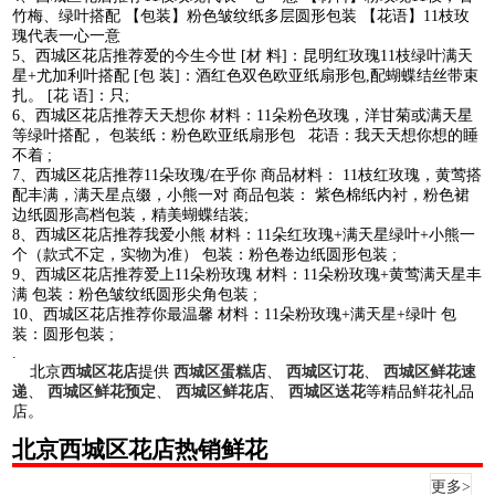
竹梅、绿叶搭配 【包装】粉色皱纹纸多层圆形包装 【花语】11枝玫
瑰代表一心一意
5、西城区花店推荐爱的今生今世 [材 料]：昆明红玫瑰11枝绿叶满天
星+尤加利叶搭配 [包 装]：酒红色双色欧亚纸扇形包,配蝴蝶结丝带束
扎。 [花 语]：只;
6、西城区花店推荐天天想你 材料：11朵粉色玫瑰，洋甘菊或满天星
等绿叶搭配， 包装纸：粉色欧亚纸扇形包 花语：我天天想你想的睡
不着 ;
7、西城区花店推荐11朵玫瑰/在乎你 商品材料： 11枝红玫瑰，黄莺搭
配丰满，满天星点缀，小熊一对 商品包装： 紫色棉纸内衬，粉色裙
边纸圆形高档包装，精美蝴蝶结装;
8、西城区花店推荐我爱小熊 材料：11朵红玫瑰+满天星绿叶+小熊一
个（款式不定，实物为准） 包装：粉色卷边纸圆形包装 ;
9、西城区花店推荐爱上11朵粉玫瑰 材料：11朵粉玫瑰+黄莺满天星丰
满 包装：粉色皱纹纸圆形尖角包装 ;
10、西城区花店推荐你最温馨 材料：11朵粉玫瑰+满天星+绿叶 包
装：圆形包装 ;
.
北京
西城区花店
提供
西城区蛋糕店
、
西城区订花
、
西城区鲜花速
递
、
西城区鲜花预定
、
西城区鲜花店
、
西城区送花
等精品鲜花礼品
店。
北京西城区花店热销鲜花
更多>