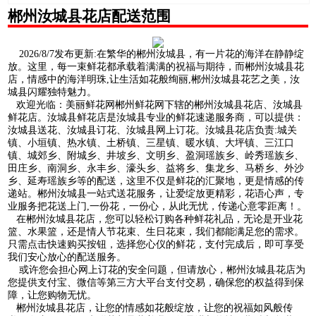
郴州汝城县花店配送范围
2026/8/7发布更新:在繁华的郴州汝城县，有一片花的海洋在静静绽
放。这里，每一束鲜花都承载着满满的祝福与期待，而郴州汝城县花
店，情感中的海洋明珠,让生活如花般绚丽,郴州汝城县花艺之美，汝
城县闪耀独特魅力。
欢迎光临：美丽鲜花网郴州鲜花网下辖的郴州汝城县花店、汝城县
鲜花店。汝城县鲜花店是汝城县专业的鲜花速递服务商，可以提供：
汝城县送花、汝城县订花、汝城县网上订花。汝城县花店负责:城关
镇、小垣镇、热水镇、土桥镇、三星镇、暖水镇、大坪镇、三江口
镇、城郊乡、附城乡、井坡乡、文明乡、盈洞瑶族乡、岭秀瑶族乡、
田庄乡、南洞乡、永丰乡、濠头乡、益将乡、集龙乡、马桥乡、外沙
乡、延寿瑶族乡等的配送，这里不仅是鲜花的汇聚地，更是情感的传
递站。郴州汝城县一站式送花服务，让爱绽放更精彩，花语心声，专
业服务把花送上门,一份花，一份心，从此无忧，传递心意零距离！。
在郴州汝城县花店，您可以轻松订购各种鲜花礼品，无论是开业花
篮、水果篮，还是情人节花束、生日花束，我们都能满足您的需求。
只需点击快速购买按钮，选择您心仪的鲜花，支付完成后，即可享受
我们安心放心的配送服务。
或许您会担心网上订花的安全问题，但请放心，郴州汝城县花店为
您提供支付宝、微信等第三方大平台支付交易，确保您的权益得到保
障，让您购物无忧。
郴州汝城县花店，让您的情感如花般绽放，让您的祝福如风般传