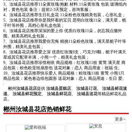
3、汝城县花店推荐11朵黄玫瑰/抱歉 材料:11朵黄玫瑰 包装:玻璃纸内
衬，黄色包装 备注：提前2-3天预定，咨询客服 ;
4、汝城县花店推荐生日礼盒花 11朵粉色玫瑰精美包装，心形礼盒 ;
5、汝城县花店推荐你是我怀着的宝贝 昆明白玫瑰11朵，满天星，栀
子叶等外围，高档心形礼盒包装 ;
6、汝城县花店推荐深深的爱上你 优质白玫瑰11朵，勿忘我点缀外
围。精美高档礼盒包装 ;
7、汝城县花店推荐我爱你无悔 精挑11朵粉色玫瑰，满天星栀子叶等
外围，精美礼盒包装 ;
8、汝城县花店推荐爱之深 优质红玫瑰9支，巧克力9颗，栀子叶满天
星或其它配草丰满，小熊一个，精美礼盒包装 ;
9、汝城县花店推荐珍惜相依 商品规格：红玫瑰11枝 黄莺 满天星 商
品包装：粉色欧亚纸扇形包 送花对象：恋人 商品用途：祝福 生;
10、汝城县花店推荐快乐爱人 商品规格：粉玫瑰11枝 黄莺 小熊1只
商品包装：紫色卷边纸包圆形 送花对象：恋人 商品用途：生日 爱;
.
郴州
汝城县花店
提供
汝城县蛋糕店
、
汝城县订花
、
汝城县鲜花速
递
、
汝城县鲜花预定
、
汝城县鲜花店
、
汝城县送花
等精品鲜花礼品
店。
郴州汝城县花店热销鲜花
更多>