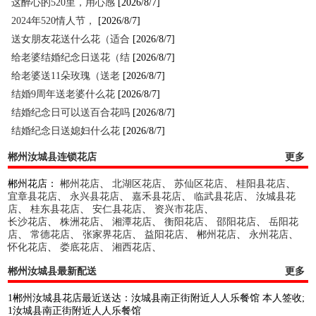
这醉心的520里，用心感
[2026/8/7]
2024年520情人节，
[2026/8/7]
送女朋友花送什么花（适合
[2026/8/7]
给老婆结婚纪念日送花（结
[2026/8/7]
给老婆送11朵玫瑰（送老
[2026/8/7]
结婚9周年送老婆什么花
[2026/8/7]
结婚纪念日可以送百合花吗
[2026/8/7]
结婚纪念日送媳妇什么花
[2026/8/7]
郴州汝城县连锁花店
更多
郴州花店：
郴州花店
、
北湖区花店
、
苏仙区花店
、
桂阳县花店
、
宜章县花店
、
永兴县花店
、
嘉禾县花店
、
临武县花店
、
汝城县花
店
、
桂东县花店
、
安仁县花店
、
资兴市花店
、
长沙花店
、
株洲花店
、
湘潭花店
、
衡阳花店
、
邵阳花店
、
岳阳花
店
、
常德花店
、
张家界花店
、
益阳花店
、
郴州花店
、
永州花店
、
怀化花店
、
娄底花店
、
湘西花店
、
郴州汝城县最新配送
更多
1郴州汝城县花店最近送达：汝城县南正街附近人人乐餐馆 本人签收;
1汝城县南正街附近人人乐餐馆