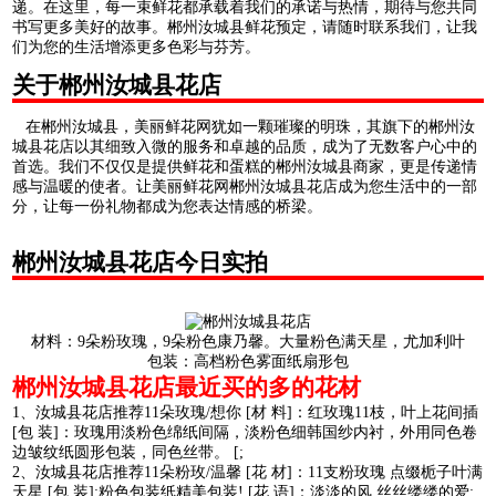
递。在这里，每一束鲜花都承载着我们的承诺与热情，期待与您共同
书写更多美好的故事。郴州汝城县鲜花预定，请随时联系我们，让我
们为您的生活增添更多色彩与芬芳。
关于郴州汝城县花店
在郴州汝城县，美丽鲜花网犹如一颗璀璨的明珠，其旗下的郴州汝
城县花店以其细致入微的服务和卓越的品质，成为了无数客户心中的
首选。我们不仅仅是提供鲜花和蛋糕的郴州汝城县商家，更是传递情
感与温暖的使者。让美丽鲜花网郴州汝城县花店成为您生活中的一部
分，让每一份礼物都成为您表达情感的桥梁。
郴州汝城县花店今日实拍
材料：9朵粉玫瑰，9朵粉色康乃馨。大量粉色满天星，尤加利叶
包装：高档粉色雾面纸扇形包
郴州汝城县花店最近买的多的花材
1、汝城县花店推荐11朵玫瑰/想你 [材 料]：红玫瑰11枝，叶上花间插
[包 装]：玫瑰用淡粉色绵纸间隔，淡粉色细韩国纱内衬，外用同色卷
边皱纹纸圆形包装，同色丝带。 [;
2、汝城县花店推荐11朵粉玫/温馨 [花 材]：11支粉玫瑰 点缀栀子叶满
天星 [包 装]:粉色包装纸精美包装! [花 语]：淡淡的风,丝丝缕缕的爱;