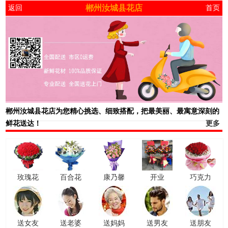
郴州汝城县花店
返回
首页
郴州汝城县花店
为您精心挑选、细致搭配，把最美丽、最寓意深刻的
鲜花送达！
更多
玫瑰花
百合花
康乃馨
开业
巧克力
送女友
送老婆
送妈妈
送男友
送朋友