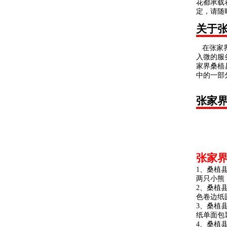
花都承载
定，请随
关于
在张家界
入微的服
家界桑植
中的一部
张家
张家
1、桑植
两只小熊
2、桑植县
色卷边纸圆
3、桑植县
纸单面包
4、桑植县