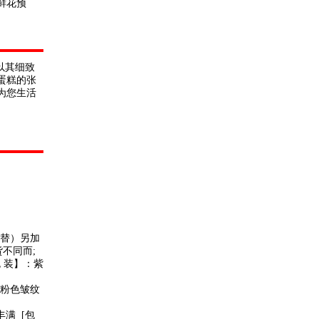
鲜花预
以其细致
蛋糕的张
为您生活
代替）另加
不同而;
包 装】：紫
：粉色皱纹
丰满 [包