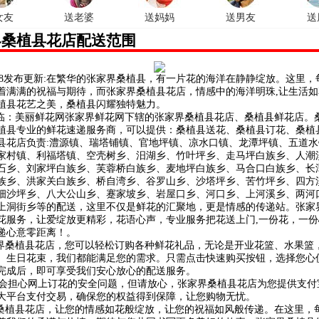
女友
送老婆
送妈妈
送男友
送
界桑植县花店配送范围
/8/8发布更新:在繁华的张家界桑植县，有一片花的海洋在静静绽放。这里
着满满的祝福与期待，而张家界桑植县花店，情感中的海洋明珠,让生活如
植县花艺之美，桑植县闪耀独特魅力。
：美丽鲜花网张家界鲜花网下辖的张家界桑植县花店、桑植县鲜花店。
植县专业的鲜花速递服务商，可以提供：桑植县送花、桑植县订花、桑植
县花店负责:澧源镇、瑞塔铺镇、官地坪镇、凉水口镇、龙潭坪镇、五道水
家村镇、利福塔镇、空壳树乡、汨湖乡、竹叶坪乡、走马坪白族乡、人潮
石乡、刘家坪白族乡、芙蓉桥白族乡、麦地坪白族乡、马合口白族乡、长
族乡、洪家关白族乡、桥自湾乡、谷罗山乡、沙塔坪乡、苦竹坪乡、四方
细沙坪乡、八大公山乡、蹇家坡乡、岩屋口乡、河口乡、上河溪乡、两河
上洞街乡等的配送，这里不仅是鲜花的汇聚地，更是情感的传递站。张家
花服务，让爱绽放更精彩，花语心声，专业服务把花送上门,一份花，一份
递心意零距离！。
桑植县花店，您可以轻松订购各种鲜花礼品，无论是开业花篮、水果篮
、生日花束，我们都能满足您的需求。只需点击快速购买按钮，选择您心
完成后，即可享受我们安心放心的配送服务。
担心网上订花的安全问题，但请放心，张家界桑植县花店为您提供支付
大平台支付交易，确保您的权益得到保障，让您购物无忧。
植县花店，让您的情感如花般绽放，让您的祝福如风般传递。在这里，