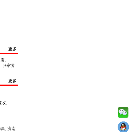
更多
花店
、
、
张家界
更多
收;
南昌
,
济南
,