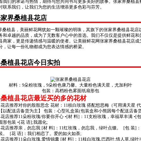
着我们的承诺与热情，期待与您共同书写更多美好的故事。张家界桑植县
时联系我们，让我们为您的生活增添更多色彩与芬芳。
张家界桑植县花店
桑植县，美丽鲜花网犹如一颗璀璨的明珠，其旗下的张家界桑植县花店
务和卓越的品质，成为了无数客户心中的首选。我们不仅仅是提供鲜花和
县商家，更是传递情感与温暖的使者。让美丽鲜花网张家界桑植县花店成
分，让每一份礼物都成为您表达情感的桥梁。
界桑植县花店今日实拍
材料：9朵粉玫瑰，9朵粉色康乃馨。大量粉色满天星，尤加利叶
包装：高档粉色雾面纸扇形包
界桑植县花店最近买的多的花材
县花店推荐对你的殷殷思念 花材：11枝白玫瑰 搭配想思梅（可用满天星 
【以配送店备货为主】 包装：心型礼盒装(包装盒和小熊因每个配送店备货
花店推荐11朵粉玫瑰/你要你开心 •[材 料]：11支粉玫瑰，幸福草丰满 •[
形包装 •[花 语];我愿化;
花店推荐亲，勿忘我 [材 料]：11红玫瑰，勿忘我，绿叶点缀。 [包 装]
装。 [花 语]：我们相恋了。爱的如火如荼;
花店推荐11朵白玫瑰.爱情锦囊 [材 料]：11枝白玫瑰,巴西叶,情人草,绿叶