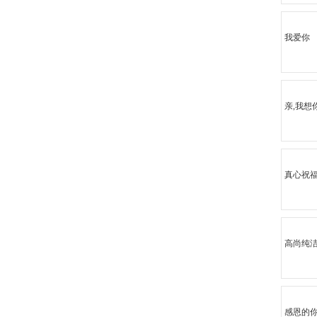
我爱你
亲,我想
真心祝福
高尚纯
感恩的