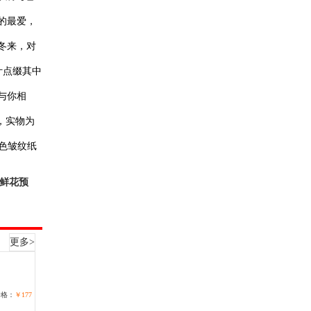
的最爱，
冬来，对
叶点缀其中
与你相
，实物为
粉色皱纹纸
鲜花预
更多>
价格：
￥177