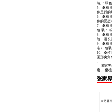
装]：绿色
5、桑植
你是我的期
6、桑植
你的爱恋
7、桑植
包 装：
8、桑植
随，漫长
9、桑植
准） 包
10、桑
圆形尖角包
.
张家界
定
、
桑植
张家
康乃馨百