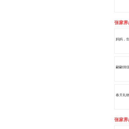
张家界
妈妈，
翩翩俏
春天礼
张家界