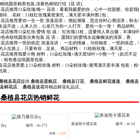
棉纸圆形精美包装,淡紫色棉纸打结 [花 语];
县花店推荐11朵玫瑰/唯一 花语：看着我最爱的你，心中一丝甜蜜。你是我
待... 花材：11枝红玫瑰紧密束扎，满天星丰满外围 [包 ;
县花店推荐爱你一生一世 浪漫花语： 潮起潮落，思念你时心潮澎湃；秋去
永远不改；人来人往，心扉只为你一人打开。爱你一生一世！ 商品材料;
县花店推荐11朵红玫/爱情 组 成： 红玫瑰11枝，适量情人草点缀，丰满绿
 粉色布纹纸圆形尖角包装 花 语： 愿我们的爱情永远像幽淡的清茶，香;
县花店推荐一世的依恋 浪漫花语： 一生的情缘，与你相牵，一世的依恋，
的人生路上，只要有你，足矣。 商品材料： 11枝粉玫瑰，满天星，;
县花店推荐我爱小熊 材料：11朵红玫瑰+满天星绿叶+小熊一个（款式不定
装：粉色卷边纸圆形包装 ;
植县花店推荐爱上11朵粉玫瑰 材料：11朵粉玫瑰+黄莺满天星丰满 包装：
装 ;
桑植县花店
提供
桑植县蛋糕店
、
桑植县订花
、
桑植县鲜花速递
、
桑植县
县鲜花店
、
桑植县送花
等精品鲜花礼品店。
界桑植县花店热销鲜花
泰迪熊卡通花束
编号：de-54
合q
编号：de-273
价格：
￥237