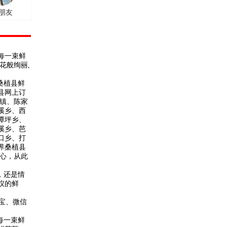
朋友
，每一束鲜
花般绚丽,
桑植县鲜
县网上订
镇、陈家
溪乡、西
潭坪乡、
溪乡、芭
口乡、打
界桑植县
心，从此
，还是情
仪的鲜
宝、微信
每一束鲜