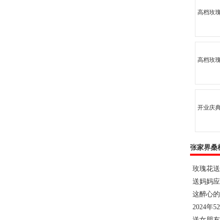
高档玫
高档玫
开业庆典
张家界桑
玫瑰花送
送妈妈应
这醉心的
2024年
送女朋友