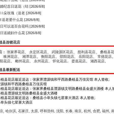
婚纪念日送花（结
[2026/8/8]
11朵玫瑰（送老
[2026/8/8]
年送老婆什么花
[2026/8/8]
日可以送百合花吗
[2026/8/8]
日送媳妇什么花
[2026/8/8]
植县连锁花店
店：
张家界花店
、
永定区花店
、
武陵源区花店
、
慈利县花店
、
桑植县
、
株洲花店
、
湘潭花店
、
衡阳花店
、
邵阳花店
、
岳阳花店
、
常德花店
阳花店
、
郴州花店
、
永州花店
、
怀化花店
、
娄底花店
、
湘西花店
、
植县最新配送
桑植县花店最近送达：张家界澧源镇和平西路桑植县万佳宾馆 本人签收;
澧源镇和平西路桑植县万佳宾馆
桑植县花店最近送达：张家界桑植县澧源镇文明路桑植县金盛大酒楼 本人签
桑植县澧源镇文明路桑植县金盛大酒楼
桑植县花店最近送达：桑植县小阜头镇七星寨大酒店 本人签收;
小阜头镇七星寨大酒店
京
,
哈尔滨
,
石家庄
,
太原
,
呼和浩特
,
沈阳
,
长春
,
南京
,
杭州
,
合肥
,
福州
,