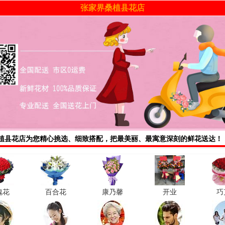
张家界桑植县花店
植县花店
为您精心挑选、细致搭配，把最美丽、最寓意深刻的鲜花送达！
瑰花
百合花
康乃馨
开业
巧