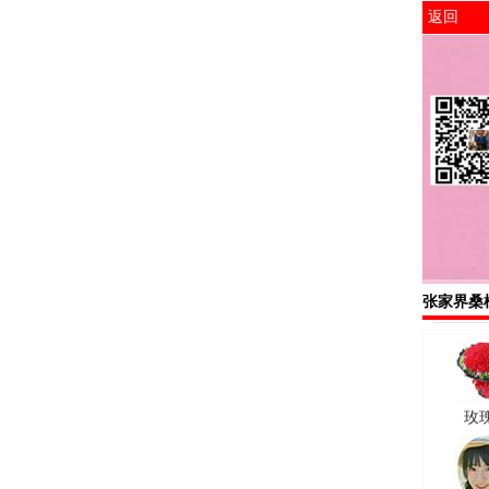
返回
张家界桑
玫