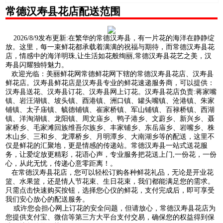
常德汉寿县花店配送范围
2026/8/9发布更新:在繁华的常德汉寿县，有一片花的海洋在静静绽
放。这里，每一束鲜花都承载着满满的祝福与期待，而常德汉寿县花
店，情感中的海洋明珠,让生活如花般绚丽,常德汉寿县花艺之美，汉
寿县闪耀独特魅力。
欢迎光临：美丽鲜花网常德鲜花网下辖的常德汉寿县花店、汉寿县
鲜花店。汉寿县鲜花店是汉寿县专业的鲜花速递服务商，可以提供：
汉寿县送花、汉寿县订花、汉寿县网上订花。汉寿县花店负责:蒋家嘴
镇、岩汪湖镇、坡头镇、酉港镇、洲口镇、罐头嘴镇、沧港镇、朱家
铺镇、太子庙镇、毓德铺镇、崔家桥镇、军山铺镇、百禄桥镇、西湖
镇、洋淘湖镇、龙阳镇、周文庙乡、鸭子港乡、文蔚乡、新兴乡、聂
家桥乡、毛家滩回族维吾尔族乡、丰家铺乡、东岳庙乡、岩嘴乡、株
木山乡、三和乡、龙潭桥乡、月明潭乡、大南湖乡等的配送，这里不
仅是鲜花的汇聚地，更是情感的传递站。常德汉寿县一站式送花服
务，让爱绽放更精彩，花语心声，专业服务把花送上门,一份花，一份
心，从此无忧，传递心意零距离！。
在常德汉寿县花店，您可以轻松订购各种鲜花礼品，无论是开业花
篮、水果篮，还是情人节花束、生日花束，我们都能满足您的需求。
只需点击快速购买按钮，选择您心仪的鲜花，支付完成后，即可享受
我们安心放心的配送服务。
或许您会担心网上订花的安全问题，但请放心，常德汉寿县花店为
您提供支付宝、微信等第三方大平台支付交易，确保您的权益得到保