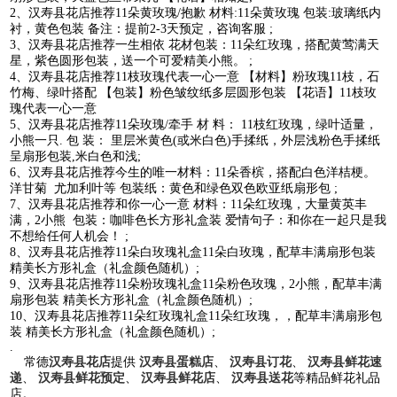
2、汉寿县花店推荐11朵黄玫瑰/抱歉 材料:11朵黄玫瑰 包装:玻璃纸内
衬，黄色包装 备注：提前2-3天预定，咨询客服 ;
3、汉寿县花店推荐一生相依 花材包装：11朵红玫瑰，搭配黄莺满天
星，紫色圆形包装，送一个可爱精美小熊。 ;
4、汉寿县花店推荐11枝玫瑰代表一心一意 【材料】粉玫瑰11枝，石
竹梅、绿叶搭配 【包装】粉色皱纹纸多层圆形包装 【花语】11枝玫
瑰代表一心一意
5、汉寿县花店推荐11朵玫瑰/牵手 材 料： 11枝红玫瑰，绿叶适量，
小熊一只. 包 装： 里层米黄色(或米白色)手揉纸，外层浅粉色手揉纸
呈扇形包装,米白色和浅;
6、汉寿县花店推荐今生的唯一材料：11朵香槟，搭配白色洋桔梗。
洋甘菊 尤加利叶等 包装纸：黄色和绿色双色欧亚纸扇形包 ;
7、汉寿县花店推荐和你一心一意 材料：11朵红玫瑰，大量黄英丰
满，2小熊 包装：咖啡色长方形礼盒装 爱情句子：和你在一起只是我
不想给任何人机会！ ;
8、汉寿县花店推荐11朵白玫瑰礼盒11朵白玫瑰，配草丰满扇形包装
精美长方形礼盒（礼盒颜色随机）;
9、汉寿县花店推荐11朵粉玫瑰礼盒11朵粉色玫瑰，2小熊，配草丰满
扇形包装 精美长方形礼盒（礼盒颜色随机）;
10、汉寿县花店推荐11朵红玫瑰礼盒11朵红玫瑰，，配草丰满扇形包
装 精美长方形礼盒（礼盒颜色随机）;
.
常德
汉寿县花店
提供
汉寿县蛋糕店
、
汉寿县订花
、
汉寿县鲜花速
递
、
汉寿县鲜花预定
、
汉寿县鲜花店
、
汉寿县送花
等精品鲜花礼品
店。