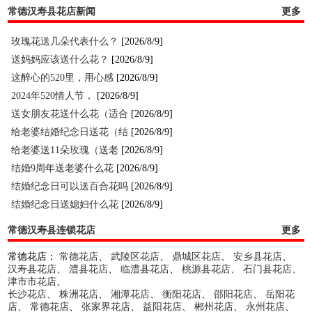
常德汉寿县花店新闻
更多
玫瑰花送几朵代表什么？
[2026/8/9]
送妈妈应该送什么花？
[2026/8/9]
这醉心的520里，用心感
[2026/8/9]
2024年520情人节，
[2026/8/9]
送女朋友花送什么花（适合
[2026/8/9]
给老婆结婚纪念日送花（结
[2026/8/9]
给老婆送11朵玫瑰（送老
[2026/8/9]
结婚9周年送老婆什么花
[2026/8/9]
结婚纪念日可以送百合花吗
[2026/8/9]
结婚纪念日送媳妇什么花
[2026/8/9]
常德汉寿县连锁花店
更多
常德花店：
常德花店
、
武陵区花店
、
鼎城区花店
、
安乡县花店
、
汉寿县花店
、
澧县花店
、
临澧县花店
、
桃源县花店
、
石门县花店
、
津市市花店
、
长沙花店
、
株洲花店
、
湘潭花店
、
衡阳花店
、
邵阳花店
、
岳阳花
店
、
常德花店
、
张家界花店
、
益阳花店
、
郴州花店
、
永州花店
、