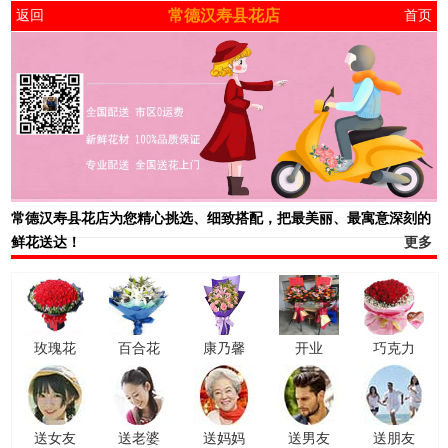
常德汉寿县花店
返回
首页
常德汉寿县花店
为您精心挑选、细致搭配，把最美丽、最寓意深刻的
鲜花送达！
更多
玫瑰花
百合花
康乃馨
开业
巧克力
送女友
送老婆
送妈妈
送男友
送朋友