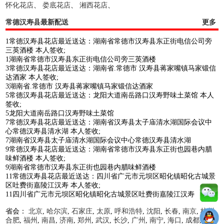
怀化花店
、
娄底花店
、
湘西花店
、
常德汉寿县最新配送
更多
1常德汉寿县花店最近送达：湖南省常德市汉寿县东正街电信公司旁
三英酒楼 本人签收;
1湖南省常德市汉寿县东正街电信公司旁三英酒楼
3常德汉寿县花店最近送达：湖南省.常德市 汉寿县蒋家嘴镇马家锻信
达酒家 本人签收;
3湖南省.常德市 汉寿县蒋家嘴镇马家锻信达酒家
5常德汉寿县花店最近送达：龙阳大道南岳路口汉寿野味土菜馆 本人
签收;
5龙阳大道南岳路口汉寿野味土菜馆
7常德汉寿县花店最近送达：湖南省汉寿县太子庙清水湖国际会议中
心常德汉寿县清水湖 本人签收;
7湖南省汉寿县太子庙清水湖国际会议中心常德汉寿县清水湖
9常德汉寿县花店最近送达：湖南省常德市汉寿县东正街也园巷内腊
味鲜酒楼 本人签收;
9湖南省常德市汉寿县东正街也园巷内腊味鲜酒楼
11常德汉寿县花店最近送达：四川省广元市元坝区昭化镇昭化古城景
区吐费街嘉陵江汉寿 本人签收;
11四川省广元市元坝区昭化镇昭化古城景区吐费街嘉陵江汉寿
省会：
北京
,
哈尔滨
,
石家庄
,
太原
,
呼和浩特
,
沈阳
,
长春
,
南京
,
杭州
,
合肥
,
福州
,
南昌
,
济南
,
郑州
,
武汉
,
长沙
,
广州
,
南宁
,
海口
,
成都
,
贵