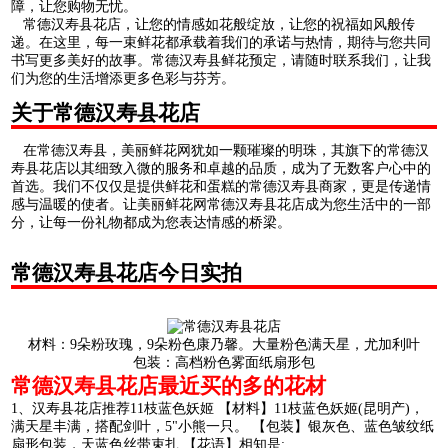
障，让您购物无忧。
常德汉寿县花店，让您的情感如花般绽放，让您的祝福如风般传
递。在这里，每一束鲜花都承载着我们的承诺与热情，期待与您共同
书写更多美好的故事。常德汉寿县鲜花预定，请随时联系我们，让我
们为您的生活增添更多色彩与芬芳。
关于常德汉寿县花店
在常德汉寿县，美丽鲜花网犹如一颗璀璨的明珠，其旗下的常德汉
寿县花店以其细致入微的服务和卓越的品质，成为了无数客户心中的
首选。我们不仅仅是提供鲜花和蛋糕的常德汉寿县商家，更是传递情
感与温暖的使者。让美丽鲜花网常德汉寿县花店成为您生活中的一部
分，让每一份礼物都成为您表达情感的桥梁。
常德汉寿县花店今日实拍
材料：9朵粉玫瑰，9朵粉色康乃馨。大量粉色满天星，尤加利叶
包装：高档粉色雾面纸扇形包
常德汉寿县花店最近买的多的花材
1、汉寿县花店推荐11枝蓝色妖姬 【材料】11枝蓝色妖姬(昆明产)，
满天星丰满，搭配剑叶，5"小熊一只。 【包装】银灰色、蓝色皱纹纸
扇形包装，天蓝色丝带束扎 【花语】相知是;