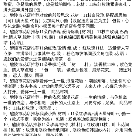
甜蜜。你是我的最爱，你是我的期待... 花材：11枝红玫瑰紧密束扎，
满天星丰满外围 [包 ;
3、醴陵市花店推荐对你的殷殷思念 花材：11枝白玫瑰 搭配想思梅
（可用满天星 代替）另加两只小熊【以配送店备货为主】 包装：心
型礼盒装(包装盒和小熊因每个配送店备货不同而;
4、醴陵市花店推荐11朵白玫瑰.爱情锦囊 [材 料]：11枝白玫瑰,巴西
叶,情人草,绿叶丰满 [包 装]：绿色棉纸圆形精美包装,淡紫色棉纸打
结 [花 语];
5、醴陵市花店推荐11朵红玫/爱情 组 成： 红玫瑰11枝，适量情人草
点缀，丰满绿叶点缀其中 包 装： 粉色布纹纸圆形尖角包装 花 语：
愿我们的爱情永远像幽淡的清茶，香;
6、醴陵市花店推荐11朵香槟/心弦 「材 料」 淡香槟11枝，紫色龙
胆、情人草点缀； 「包 装」 紫色系包装，扇形花束。 「赠送对
象」 恋人, 朋友, 同事;
7、醴陵市花店推荐爱你一生一世 浪漫花语： 潮起潮落，思念你时心
潮澎湃；秋去冬来，对你的爱恋永远不改；人来人往，心扉只为你一
人打开。爱你一生一世！ 商品材料;
8、醴陵市花店推荐一世的依恋 浪漫花语： 一生的情缘，与你相牵，
一世的依恋，与你相随，漫长的人生路上，只要有你，足矣。 商品材
料： 11枝粉玫瑰，满天星，;
9、醴陵市花店推荐我爱小熊 材料：11朵红玫瑰+满天星绿叶+小熊一
个（款式不定，实物为准） 包装：粉色卷边纸圆形包装 ;
10、醴陵市花店推荐11朵玫瑰/想你 [材 料]：红玫瑰11枝，叶上花间
插 [包 装]：玫瑰用淡粉色绵纸间隔，淡粉色细韩国纱内衬，外用同色
卷边皱纹纸圆形包装，同色丝带。 [;