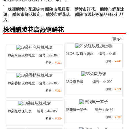
.
株洲
醴陵市花店
提供
醴陵市蛋糕店
、
醴陵市订花
、
醴陵市鲜花速
递
、
醴陵市鲜花预定
、
醴陵市鲜花店
、
醴陵市送花
等精品鲜花礼品
店。
株洲醴陵花店热销鲜花
更多>
21朵红玫瑰加蛋糕
编号：de-61
19朵粉色玫瑰礼盒
编号：de-387
价格：
￥442
价格：
￥321
33朵康乃馨
编号：de-200
19朵香槟玫瑰礼盒
编号：de-386
价格：
￥321
价格：
￥321
陪我疯一辈子
编号：de-86
19朵红玫瑰礼盒
编号：de-385
价格：
￥393
价格：
￥309