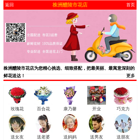
株洲醴陵市花店
返回
首页
株洲醴陵市花店
为您精心挑选、细致搭配，把最美丽、最寓意深刻的
鲜花送达！
更多
玫瑰花
百合花
康乃馨
开业
巧克力
送女友
送老婆
送妈妈
送男友
送朋友