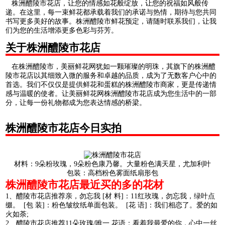
株洲醴陵市花店，让您的情感如花般绽放，让您的祝福如风般传
递。在这里，每一束鲜花都承载着我们的承诺与热情，期待与您共同
书写更多美好的故事。株洲醴陵市鲜花预定，请随时联系我们，让我
们为您的生活增添更多色彩与芬芳。
关于株洲醴陵市花店
在株洲醴陵市，美丽鲜花网犹如一颗璀璨的明珠，其旗下的株洲醴
陵市花店以其细致入微的服务和卓越的品质，成为了无数客户心中的
首选。我们不仅仅是提供鲜花和蛋糕的株洲醴陵市商家，更是传递情
感与温暖的使者。让美丽鲜花网株洲醴陵市花店成为您生活中的一部
分，让每一份礼物都成为您表达情感的桥梁。
株洲醴陵市花店今日实拍
材料：9朵粉玫瑰，9朵粉色康乃馨。大量粉色满天星，尤加利叶
包装：高档粉色雾面纸扇形包
株洲醴陵市花店最近买的多的花材
1、醴陵市花店推荐亲，勿忘我 [材 料]：11红玫瑰，勿忘我，绿叶点
缀。 [包 装]：粉色皱纹纸单面包装。 [花 语]：我们相恋了。爱的如
火如荼;
2、醴陵市花店推荐11朵玫瑰/唯一 花语：看着我最爱的你，心中一丝