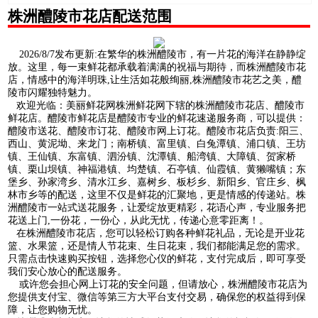
株洲醴陵市花店配送范围
2026/8/7发布更新:在繁华的株洲醴陵市，有一片花的海洋在静静绽
放。这里，每一束鲜花都承载着满满的祝福与期待，而株洲醴陵市花
店，情感中的海洋明珠,让生活如花般绚丽,株洲醴陵市花艺之美，醴
陵市闪耀独特魅力。
欢迎光临：美丽鲜花网株洲鲜花网下辖的株洲醴陵市花店、醴陵市
鲜花店。醴陵市鲜花店是醴陵市专业的鲜花速递服务商，可以提供：
醴陵市送花、醴陵市订花、醴陵市网上订花。醴陵市花店负责:阳三、
西山、黄泥坳、来龙门；南桥镇、富里镇、白兔潭镇、浦口镇、王坊
镇、王仙镇、东富镇、泗汾镇、沈潭镇、船湾镇、大障镇、贺家桥
镇、栗山坝镇、神福港镇、均楚镇、石亭镇、仙霞镇、黄獭嘴镇；东
堡乡、孙家湾乡、清水江乡、嘉树乡、板杉乡、新阳乡、官庄乡、枫
林市乡等的配送，这里不仅是鲜花的汇聚地，更是情感的传递站。株
洲醴陵市一站式送花服务，让爱绽放更精彩，花语心声，专业服务把
花送上门,一份花，一份心，从此无忧，传递心意零距离！。
在株洲醴陵市花店，您可以轻松订购各种鲜花礼品，无论是开业花
篮、水果篮，还是情人节花束、生日花束，我们都能满足您的需求。
只需点击快速购买按钮，选择您心仪的鲜花，支付完成后，即可享受
我们安心放心的配送服务。
或许您会担心网上订花的安全问题，但请放心，株洲醴陵市花店为
您提供支付宝、微信等第三方大平台支付交易，确保您的权益得到保
障，让您购物无忧。