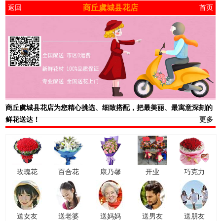
商丘虞城县花店
返回
首页
商丘虞城县花店
为您精心挑选、细致搭配，把最美丽、最寓意深刻的
鲜花送达！
更多
玫瑰花
百合花
康乃馨
开业
巧克力
送女友
送老婆
送妈妈
送男友
送朋友