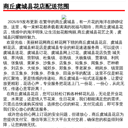
商丘虞城县花店配送范围
2026/8/9发布更新:在繁华的商丘虞城县，有一片花的海洋在静静绽
放。这里，每一束鲜花都承载着满满的祝福与期待，而商丘虞城县花
店，情感中的海洋明珠,让生活如花般绚丽,商丘虞城县花艺之美，虞
城县闪耀独特魅力。
欢迎光临：美丽鲜花网商丘鲜花网下辖的商丘虞城县花店、虞城县
鲜花店。虞城县鲜花店是虞城县专业的鲜花速递服务商，可以提供：
虞城县送花、虞城县订花、虞城县网上订花。虞城县花店负责:城关
镇、界沟镇、营郭镇、杜集镇、谷熟镇、大杨集镇、贾寨镇、利民
镇、张集镇、黄冢乡、沙集乡、店集乡、站集乡、闻集乡、芒种桥
乡、刘店乡、大候乡、城郊乡、郑集乡、李老家乡、稍岗乡、镇里固
乡、古王集乡、刘集乡、乔集乡、田庙乡等的配送，这里不仅是鲜花
的汇聚地，更是情感的传递站。商丘虞城县一站式送花服务，让爱绽
放更精彩，花语心声，专业服务把花送上门,一份花，一份心，从此无
忧，传递心意零距离！。
在商丘虞城县花店，您可以轻松订购各种鲜花礼品，无论是开业花
篮、水果篮，还是情人节花束、生日花束，我们都能满足您的需求。
只需点击快速购买按钮，选择您心仪的鲜花，支付完成后，即可享受
我们安心放心的配送服务。
或许您会担心网上订花的安全问题，但请放心，商丘虞城县花店为
您提供支付宝、微信等第三方大平台支付交易，确保您的权益得到保
障，让您购物无忧。