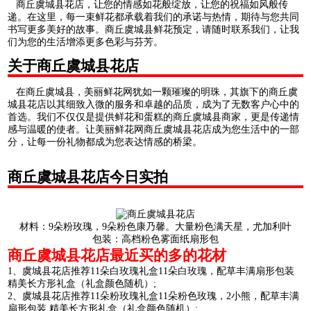
商丘虞城县花店，让您的情感如花般绽放，让您的祝福如风般传
递。在这里，每一束鲜花都承载着我们的承诺与热情，期待与您共同
书写更多美好的故事。商丘虞城县鲜花预定，请随时联系我们，让我
们为您的生活增添更多色彩与芬芳。
关于商丘虞城县花店
在商丘虞城县，美丽鲜花网犹如一颗璀璨的明珠，其旗下的商丘虞
城县花店以其细致入微的服务和卓越的品质，成为了无数客户心中的
首选。我们不仅仅是提供鲜花和蛋糕的商丘虞城县商家，更是传递情
感与温暖的使者。让美丽鲜花网商丘虞城县花店成为您生活中的一部
分，让每一份礼物都成为您表达情感的桥梁。
商丘虞城县花店今日实拍
材料：9朵粉玫瑰，9朵粉色康乃馨。大量粉色满天星，尤加利叶
包装：高档粉色雾面纸扇形包
商丘虞城县花店最近买的多的花材
1、虞城县花店推荐11朵白玫瑰礼盒11朵白玫瑰，配草丰满扇形包装
精美长方形礼盒（礼盒颜色随机）;
2、虞城县花店推荐11朵粉玫瑰礼盒11朵粉色玫瑰，2小熊，配草丰满
扇形包装 精美长方形礼盒（礼盒颜色随机）;