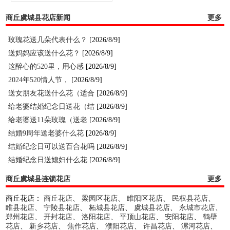
商丘虞城县花店新闻
更多
玫瑰花送几朵代表什么？
[2026/8/9]
送妈妈应该送什么花？
[2026/8/9]
这醉心的520里，用心感
[2026/8/9]
2024年520情人节，
[2026/8/9]
送女朋友花送什么花（适合
[2026/8/9]
给老婆结婚纪念日送花（结
[2026/8/9]
给老婆送11朵玫瑰（送老
[2026/8/9]
结婚9周年送老婆什么花
[2026/8/9]
结婚纪念日可以送百合花吗
[2026/8/9]
结婚纪念日送媳妇什么花
[2026/8/9]
商丘虞城县连锁花店
更多
商丘花店：
商丘花店
、
梁园区花店
、
睢阳区花店
、
民权县花店
、
睢县花店
、
宁陵县花店
、
柘城县花店
、
虞城县花店
、
永城市花店
、
郑州花店
、
开封花店
、
洛阳花店
、
平顶山花店
、
安阳花店
、
鹤壁
花店
、
新乡花店
、
焦作花店
、
濮阳花店
、
许昌花店
、
漯河花店
、