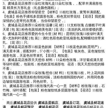
3、虞城县花店推荐11朵红玫瑰礼盒11朵红玫瑰，，配草丰满扇形包
装 精美长方形礼盒（礼盒颜色随机）;
4、虞城县花店推荐仰望星空 【材料】11枝红玫瑰，黄莺丰满搭配。
【包装】粉色手揉纸多层圆形包装，粉色宽丝带花结 【花语】我把最
深情的心意寄托在黑夜， 当你仰望星空，;
5、虞城县花店推荐11朵粉玫/温馨 [花 材]：11支粉玫瑰 点缀栀子叶满
天星 [包 装]:粉色包装纸精美包装! [花 语]：淡淡的风,丝丝缕缕的爱;
6、虞城县花店推荐爱的今生今世 [材 料]：昆明红玫瑰11枝绿叶满天
星+尤加利叶搭配 [包 装]：酒红色双色欧亚纸扇形包,配蝴蝶结丝带束
扎。 [花 语]：只;
7、虞城县花店推荐11枝蓝色妖姬 【材料】11枝蓝色妖姬(昆明产)，
满天星丰满，搭配剑叶，5"小熊一只。 【包装】银灰色、蓝色皱纹纸
扇形包装，天蓝色丝带束扎 【花语】相知是;
8、虞城县花店推荐天天想你 材料：11朵粉色玫瑰，洋甘菊或满天星
等绿叶搭配， 包装纸：粉色欧亚纸扇形包 花语：我天天想你想的睡
不着 ;
9、虞城县花店推荐11朵玫瑰/想你 [材 料]：红玫瑰11枝，叶上花间插
[包 装]：玫瑰用淡粉色绵纸间隔，淡粉色细韩国纱内衬，外用同色卷
边皱纹纸圆形包装，同色丝带。 [;
10、虞城县花店推荐11枝玫瑰代表一心一意 【材料】粉玫瑰11枝，石
竹梅、绿叶搭配 【包装】粉色皱纹纸多层圆形包装 【花语】11枝玫
瑰代表一心一意
.
商丘
虞城县花店
提供
虞城县蛋糕店
、
虞城县订花
、
虞城县鲜花速
递
、
虞城县鲜花预定
、
虞城县鲜花店
、
虞城县送花
等精品鲜花礼品