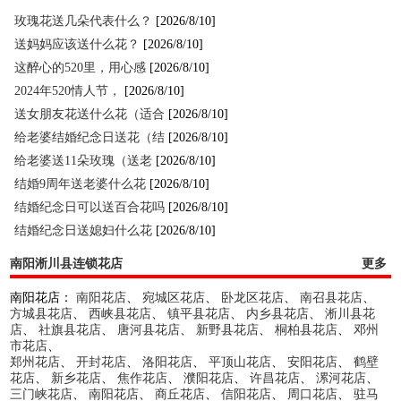
玫瑰花送几朵代表什么？
[2026/8/10]
送妈妈应该送什么花？
[2026/8/10]
这醉心的520里，用心感
[2026/8/10]
2024年520情人节，
[2026/8/10]
送女朋友花送什么花（适合
[2026/8/10]
给老婆结婚纪念日送花（结
[2026/8/10]
给老婆送11朵玫瑰（送老
[2026/8/10]
结婚9周年送老婆什么花
[2026/8/10]
结婚纪念日可以送百合花吗
[2026/8/10]
结婚纪念日送媳妇什么花
[2026/8/10]
南阳淅川县连锁花店
更多
南阳花店：
南阳花店
、
宛城区花店
、
卧龙区花店
、
南召县花店
、
方城县花店
、
西峡县花店
、
镇平县花店
、
内乡县花店
、
淅川县花
店
、
社旗县花店
、
唐河县花店
、
新野县花店
、
桐柏县花店
、
邓州
市花店
、
郑州花店
、
开封花店
、
洛阳花店
、
平顶山花店
、
安阳花店
、
鹤壁
花店
、
新乡花店
、
焦作花店
、
濮阳花店
、
许昌花店
、
漯河花店
、
三门峡花店
、
南阳花店
、
商丘花店
、
信阳花店
、
周口花店
、
驻马