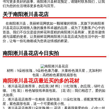
书写更多美好的故事。南阳淅川县鲜花预定，请随时联系我们，让我
们为您的生活增添更多色彩与芬芳。
关于南阳淅川县花店
在南阳淅川县，美丽鲜花网犹如一颗璀璨的明珠，其旗下的南阳淅
川县花店以其细致入微的服务和卓越的品质，成为了无数客户心中的
首选。我们不仅仅是提供鲜花和蛋糕的南阳淅川县商家，更是传递情
感与温暖的使者。让美丽鲜花网南阳淅川县花店成为您生活中的一部
分，让每一份礼物都成为您表达情感的桥梁。
南阳淅川县花店今日实拍
材料：9朵粉玫瑰，9朵粉色康乃馨。大量粉色满天星，尤加利叶
包装：高档粉色雾面纸扇形包
南阳淅川县花店最近买的多的花材
1、淅川县花店推荐亲，勿忘我 [材 料]：11红玫瑰，勿忘我，绿叶点
缀。 [包 装]：粉色皱纹纸单面包装。 [花 语]：我们相恋了。爱的如
火如荼;
2、淅川县花店推荐一生相依 花材包装：11朵红玫瑰，搭配黄莺满天
星，紫色圆形包装，送一个可爱精美小熊。 ;
3、淅川县花店推荐11朵玫瑰/唯一 花语：看着我最爱的你，心中一丝