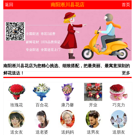
南阳淅川县花店
返回
首页
南阳淅川县花店
为您精心挑选、细致搭配，把最美丽、最寓意深刻的
鲜花送达！
更多
玫瑰花
百合花
康乃馨
开业
巧克力
送女友
送老婆
送妈妈
送男友
送朋友