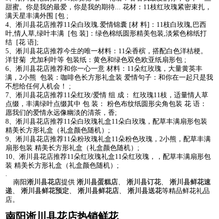
甜蜜。你是我的最爱，你是我的期待... 花材：11枝红玫瑰紧密束扎，
满天星丰满外围 [包 ;
4、淅川县花店推荐11朵白玫瑰.爱情锦囊 [材 料]：11枝白玫瑰,巴西
叶,情人草,绿叶丰满 [包 装]：绿色棉纸圆形精美包装,淡紫色棉纸打
结 [花 语];
5、淅川县花店推荐今生的唯一材料：11朵香槟，搭配白色洋桔梗。
洋甘菊 尤加利叶等 包装纸：黄色和绿色双色欧亚纸扇形包 ;
6、淅川县花店推荐和你一心一意 材料：11朵红玫瑰，大量黄英丰
满，2小熊 包装：咖啡色长方形礼盒装 爱情句子：和你在一起只是我
不想给任何人机会！ ;
7、淅川县花店推荐11朵红玫/爱情 组 成： 红玫瑰11枝，适量情人草
点缀，丰满绿叶点缀其中 包 装： 粉色布纹纸圆形尖角包装 花 语：
愿我们的爱情永远像幽淡的清茶，香;
8、淅川县花店推荐11朵白玫瑰礼盒11朵白玫瑰，配草丰满扇形包装
精美长方形礼盒（礼盒颜色随机）;
9、淅川县花店推荐11朵粉玫瑰礼盒11朵粉色玫瑰，2小熊，配草丰满
扇形包装 精美长方形礼盒（礼盒颜色随机）;
10、淅川县花店推荐11朵红玫瑰礼盒11朵红玫瑰，，配草丰满扇形包
装 精美长方形礼盒（礼盒颜色随机）;
.
南阳
淅川县花店
提供
淅川县蛋糕店
、
淅川县订花
、
淅川县鲜花速
递
、
淅川县鲜花预定
、
淅川县鲜花店
、
淅川县送花
等精品鲜花礼品
店。
南阳淅川县花店热销鲜花