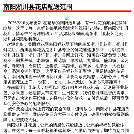
南阳淅川县花店配送范围
2026/8/10发布更新:在繁华的南阳淅川县，有一片花的海洋在静静
绽放。这里，每一束鲜花都承载着满满的祝福与期待，而南阳淅川县
花店，情感中的海洋明珠,让生活如花般绚丽,南阳淅川县花艺之美，
淅川县闪耀独特魅力。
欢迎光临：美丽鲜花网南阳鲜花网下辖的南阳淅川县花店、淅川县
鲜花店。淅川县鲜花店是淅川县专业的鲜花速递服务商，可以提供：
淅川县送花、淅川县订花、淅川县网上订花。淅川县花店负责:龙城、
商圣、荆紫关镇、老城镇、香花镇、厚坡镇、九重镇、盛湾镇、金河
镇、寺湾镇、仓房镇、上集镇、马蹬镇、西簧乡、毛堂乡、大石桥
乡、滔河乡等的配送，这里不仅是鲜花的汇聚地，更是情感的传递
站。南阳淅川县一站式送花服务，让爱绽放更精彩，花语心声，专业
服务把花送上门,一份花，一份心，从此无忧，传递心意零距离！。
在南阳淅川县花店，您可以轻松订购各种鲜花礼品，无论是开业花
篮、水果篮，还是情人节花束、生日花束，我们都能满足您的需求。
只需点击快速购买按钮，选择您心仪的鲜花，支付完成后，即可享受
我们安心放心的配送服务。
或许您会担心网上订花的安全问题，但请放心，南阳淅川县花店为
您提供支付宝、微信等第三方大平台支付交易，确保您的权益得到保
障，让您购物无忧。
南阳淅川县花店，让您的情感如花般绽放，让您的祝福如风般传
递。在这里，每一束鲜花都承载着我们的承诺与热情，期待与您共同