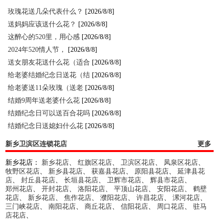
玫瑰花送几朵代表什么？
[2026/8/8]
送妈妈应该送什么花？
[2026/8/8]
这醉心的520里，用心感
[2026/8/8]
2024年520情人节，
[2026/8/8]
送女朋友花送什么花（适合
[2026/8/8]
给老婆结婚纪念日送花（结
[2026/8/8]
给老婆送11朵玫瑰（送老
[2026/8/8]
结婚9周年送老婆什么花
[2026/8/8]
结婚纪念日可以送百合花吗
[2026/8/8]
结婚纪念日送媳妇什么花
[2026/8/8]
新乡卫滨区连锁花店
更多
新乡花店：
新乡花店
、
红旗区花店
、
卫滨区花店
、
凤泉区花店
、
牧野区花店
、
新乡县花店
、
获嘉县花店
、
原阳县花店
、
延津县花
店
、
封丘县花店
、
长垣县花店
、
卫辉市花店
、
辉县市花店
、
郑州花店
、
开封花店
、
洛阳花店
、
平顶山花店
、
安阳花店
、
鹤壁
花店
、
新乡花店
、
焦作花店
、
濮阳花店
、
许昌花店
、
漯河花店
、
三门峡花店
、
南阳花店
、
商丘花店
、
信阳花店
、
周口花店
、
驻马
店花店
、