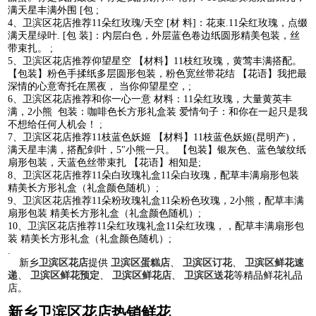
满天星丰满外围 [包 ;
4、卫滨区花店推荐11朵红玫瑰/天空 [材 料]：花束.11朵红玫瑰，点缀
满天星绿叶. [包 装]：内层白色，外层蓝色卷边纸圆形精美包装，丝
带束扎。 ;
5、卫滨区花店推荐仰望星空 【材料】11枝红玫瑰，黄莺丰满搭配。
【包装】粉色手揉纸多层圆形包装，粉色宽丝带花结 【花语】我把最
深情的心意寄托在黑夜， 当你仰望星空，;
6、卫滨区花店推荐和你一心一意 材料：11朵红玫瑰，大量黄英丰
满，2小熊 包装：咖啡色长方形礼盒装 爱情句子：和你在一起只是我
不想给任何人机会！ ;
7、卫滨区花店推荐11枝蓝色妖姬 【材料】11枝蓝色妖姬(昆明产)，
满天星丰满，搭配剑叶，5"小熊一只。 【包装】银灰色、蓝色皱纹纸
扇形包装，天蓝色丝带束扎 【花语】相知是;
8、卫滨区花店推荐11朵白玫瑰礼盒11朵白玫瑰，配草丰满扇形包装
精美长方形礼盒（礼盒颜色随机）;
9、卫滨区花店推荐11朵粉玫瑰礼盒11朵粉色玫瑰，2小熊，配草丰满
扇形包装 精美长方形礼盒（礼盒颜色随机）;
10、卫滨区花店推荐11朵红玫瑰礼盒11朵红玫瑰，，配草丰满扇形包
装 精美长方形礼盒（礼盒颜色随机）;
.
新乡
卫滨区花店
提供
卫滨区蛋糕店
、
卫滨区订花
、
卫滨区鲜花速
递
、
卫滨区鲜花预定
、
卫滨区鲜花店
、
卫滨区送花
等精品鲜花礼品
店。
新乡卫滨区花店热销鲜花