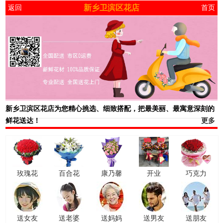
新乡卫滨区花店
返回
首页
新乡卫滨区花店
为您精心挑选、细致搭配，把最美丽、最寓意深刻的
鲜花送达！
更多
玫瑰花
百合花
康乃馨
开业
巧克力
送女友
送老婆
送妈妈
送男友
送朋友