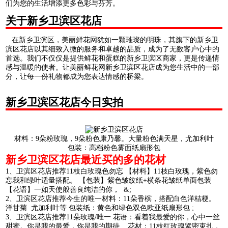
们为您的生活增添更多色彩与芬芳。
关于新乡卫滨区花店
在新乡卫滨区，美丽鲜花网犹如一颗璀璨的明珠，其旗下的新乡卫
滨区花店以其细致入微的服务和卓越的品质，成为了无数客户心中的
首选。我们不仅仅是提供鲜花和蛋糕的新乡卫滨区商家，更是传递情
感与温暖的使者。让美丽鲜花网新乡卫滨区花店成为您生活中的一部
分，让每一份礼物都成为您表达情感的桥梁。
新乡卫滨区花店今日实拍
材料：9朵粉玫瑰，9朵粉色康乃馨。大量粉色满天星，尤加利叶
包装：高档粉色雾面纸扇形包
新乡卫滨区花店最近买的多的花材
1、卫滨区花店推荐11枝白玫瑰色勿忘 【材料】11枝白玫瑰，紫色勿
忘我和绿叶适量搭配。 【包装】紫色皱纹纸+横条花皱纸单面包装
【花语】一如天使般善良纯洁的你， &;
2、卫滨区花店推荐今生的唯一材料：11朵香槟，搭配白色洋桔梗。
洋甘菊 尤加利叶等 包装纸：黄色和绿色双色欧亚纸扇形包 ;
3、卫滨区花店推荐11朵玫瑰/唯一 花语：看着我最爱的你，心中一丝
甜蜜。你是我的最爱，你是我的期待... 花材：11枝红玫瑰紧密束扎，