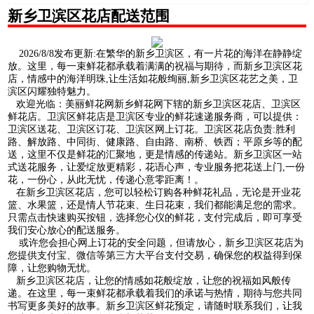
新乡卫滨区花店配送范围
2026/8/8发布更新:在繁华的新乡卫滨区，有一片花的海洋在静静绽
放。这里，每一束鲜花都承载着满满的祝福与期待，而新乡卫滨区花
店，情感中的海洋明珠,让生活如花般绚丽,新乡卫滨区花艺之美，卫
滨区闪耀独特魅力。
欢迎光临：美丽鲜花网新乡鲜花网下辖的新乡卫滨区花店、卫滨区
鲜花店。卫滨区鲜花店是卫滨区专业的鲜花速递服务商，可以提供：
卫滨区送花、卫滨区订花、卫滨区网上订花。卫滨区花店负责:胜利
路、解放路、中同街、健康路、自由路、南桥、铁西；平原乡等的配
送，这里不仅是鲜花的汇聚地，更是情感的传递站。新乡卫滨区一站
式送花服务，让爱绽放更精彩，花语心声，专业服务把花送上门,一份
花，一份心，从此无忧，传递心意零距离！。
在新乡卫滨区花店，您可以轻松订购各种鲜花礼品，无论是开业花
篮、水果篮，还是情人节花束、生日花束，我们都能满足您的需求。
只需点击快速购买按钮，选择您心仪的鲜花，支付完成后，即可享受
我们安心放心的配送服务。
或许您会担心网上订花的安全问题，但请放心，新乡卫滨区花店为
您提供支付宝、微信等第三方大平台支付交易，确保您的权益得到保
障，让您购物无忧。
新乡卫滨区花店，让您的情感如花般绽放，让您的祝福如风般传
递。在这里，每一束鲜花都承载着我们的承诺与热情，期待与您共同
书写更多美好的故事。新乡卫滨区鲜花预定，请随时联系我们，让我