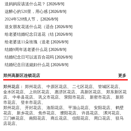
送妈妈应该送什么花？
[2026/8/9]
这醉心的520里，用心感
[2026/8/9]
2024年520情人节，
[2026/8/9]
送女朋友花送什么花（适合
[2026/8/9]
给老婆结婚纪念日送花（结
[2026/8/9]
给老婆送11朵玫瑰（送老
[2026/8/9]
结婚9周年送老婆什么花
[2026/8/9]
结婚纪念日可以送百合花吗
[2026/8/9]
结婚纪念日送媳妇什么花
[2026/8/9]
郑州高新区连锁花店
更多
郑州花店：
郑州花店
、
中原区花店
、
二七区花店
、
管城区花店
、
金水区花店
、
上街区花店
、
惠济区花店
、
高新区花店
、
郑东新区花
店
、
中牟县花店
、
巩义市花店
、
荥阳市花店
、
新密市花店
、
新郑
市花店
、
登丰市花店
、
郑州花店
、
开封花店
、
洛阳花店
、
平顶山花店
、
安阳花店
、
鹤壁
花店
、
新乡花店
、
焦作花店
、
濮阳花店
、
许昌花店
、
漯河花店
、
三门峡花店
、
南阳花店
、
商丘花店
、
信阳花店
、
周口花店
、
驻马
店花店
、