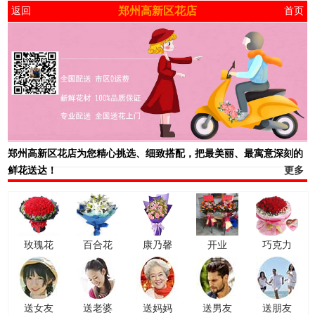
郑州高新区花店
返回
首页
郑州高新区花店
为您精心挑选、细致搭配，把最美丽、最寓意深刻的
鲜花送达！
更多
玫瑰花
百合花
康乃馨
开业
巧克力
送女友
送老婆
送妈妈
送男友
送朋友