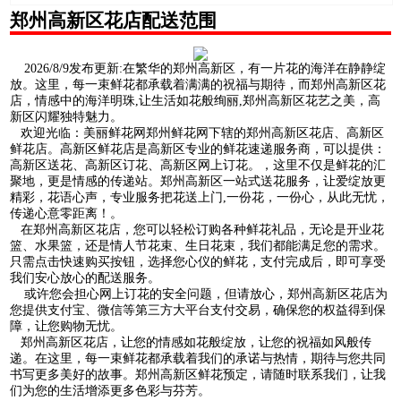
郑州高新区花店配送范围
2026/8/9发布更新:在繁华的郑州高新区，有一片花的海洋在静静绽
放。这里，每一束鲜花都承载着满满的祝福与期待，而郑州高新区花
店，情感中的海洋明珠,让生活如花般绚丽,郑州高新区花艺之美，高
新区闪耀独特魅力。
欢迎光临：美丽鲜花网郑州鲜花网下辖的郑州高新区花店、高新区
鲜花店。高新区鲜花店是高新区专业的鲜花速递服务商，可以提供：
高新区送花、高新区订花、高新区网上订花。，这里不仅是鲜花的汇
聚地，更是情感的传递站。郑州高新区一站式送花服务，让爱绽放更
精彩，花语心声，专业服务把花送上门,一份花，一份心，从此无忧，
传递心意零距离！。
在郑州高新区花店，您可以轻松订购各种鲜花礼品，无论是开业花
篮、水果篮，还是情人节花束、生日花束，我们都能满足您的需求。
只需点击快速购买按钮，选择您心仪的鲜花，支付完成后，即可享受
我们安心放心的配送服务。
或许您会担心网上订花的安全问题，但请放心，郑州高新区花店为
您提供支付宝、微信等第三方大平台支付交易，确保您的权益得到保
障，让您购物无忧。
郑州高新区花店，让您的情感如花般绽放，让您的祝福如风般传
递。在这里，每一束鲜花都承载着我们的承诺与热情，期待与您共同
书写更多美好的故事。郑州高新区鲜花预定，请随时联系我们，让我
们为您的生活增添更多色彩与芬芳。