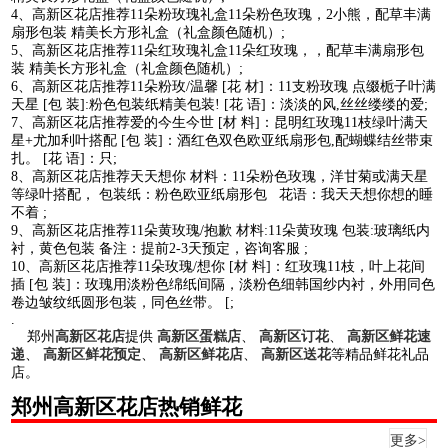
4、高新区花店推荐11朵粉玫瑰礼盒11朵粉色玫瑰，2小熊，配草丰满
扇形包装 精美长方形礼盒（礼盒颜色随机）;
5、高新区花店推荐11朵红玫瑰礼盒11朵红玫瑰，，配草丰满扇形包
装 精美长方形礼盒（礼盒颜色随机）;
6、高新区花店推荐11朵粉玫/温馨 [花 材]：11支粉玫瑰 点缀栀子叶满
天星 [包 装]:粉色包装纸精美包装! [花 语]：淡淡的风,丝丝缕缕的爱;
7、高新区花店推荐爱的今生今世 [材 料]：昆明红玫瑰11枝绿叶满天
星+尤加利叶搭配 [包 装]：酒红色双色欧亚纸扇形包,配蝴蝶结丝带束
扎。 [花 语]：只;
8、高新区花店推荐天天想你 材料：11朵粉色玫瑰，洋甘菊或满天星
等绿叶搭配， 包装纸：粉色欧亚纸扇形包 花语：我天天想你想的睡
不着 ;
9、高新区花店推荐11朵黄玫瑰/抱歉 材料:11朵黄玫瑰 包装:玻璃纸内
衬，黄色包装 备注：提前2-3天预定，咨询客服 ;
10、高新区花店推荐11朵玫瑰/想你 [材 料]：红玫瑰11枝，叶上花间
插 [包 装]：玫瑰用淡粉色绵纸间隔，淡粉色细韩国纱内衬，外用同色
卷边皱纹纸圆形包装，同色丝带。 [;
.
郑州
高新区花店
提供
高新区蛋糕店
、
高新区订花
、
高新区鲜花速
递
、
高新区鲜花预定
、
高新区鲜花店
、
高新区送花
等精品鲜花礼品
店。
郑州高新区花店热销鲜花
更多>