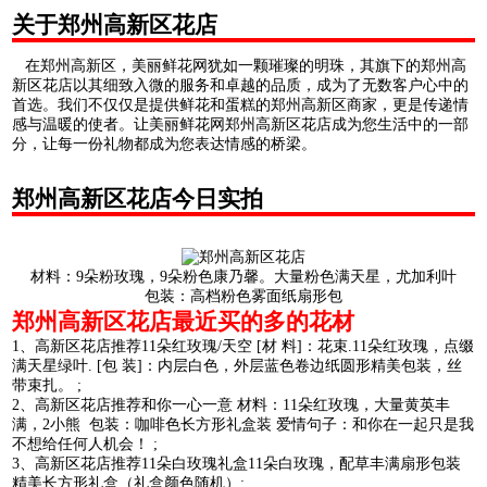
关于郑州高新区花店
在郑州高新区，美丽鲜花网犹如一颗璀璨的明珠，其旗下的郑州高
新区花店以其细致入微的服务和卓越的品质，成为了无数客户心中的
首选。我们不仅仅是提供鲜花和蛋糕的郑州高新区商家，更是传递情
感与温暖的使者。让美丽鲜花网郑州高新区花店成为您生活中的一部
分，让每一份礼物都成为您表达情感的桥梁。
郑州高新区花店今日实拍
材料：9朵粉玫瑰，9朵粉色康乃馨。大量粉色满天星，尤加利叶
包装：高档粉色雾面纸扇形包
郑州高新区花店最近买的多的花材
1、高新区花店推荐11朵红玫瑰/天空 [材 料]：花束.11朵红玫瑰，点缀
满天星绿叶. [包 装]：内层白色，外层蓝色卷边纸圆形精美包装，丝
带束扎。 ;
2、高新区花店推荐和你一心一意 材料：11朵红玫瑰，大量黄英丰
满，2小熊 包装：咖啡色长方形礼盒装 爱情句子：和你在一起只是我
不想给任何人机会！ ;
3、高新区花店推荐11朵白玫瑰礼盒11朵白玫瑰，配草丰满扇形包装
精美长方形礼盒（礼盒颜色随机）;