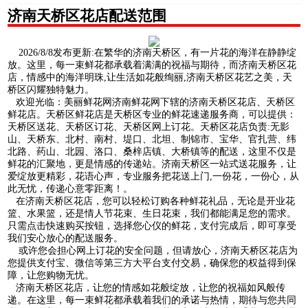
济南天桥区花店配送范围
2026/8/8发布更新:在繁华的济南天桥区，有一片花的海洋在静静绽
放。这里，每一束鲜花都承载着满满的祝福与期待，而济南天桥区花
店，情感中的海洋明珠,让生活如花般绚丽,济南天桥区花艺之美，天
桥区闪耀独特魅力。
欢迎光临：美丽鲜花网济南鲜花网下辖的济南天桥区花店、天桥区
鲜花店。天桥区鲜花店是天桥区专业的鲜花速递服务商，可以提供：
天桥区送花、天桥区订花、天桥区网上订花。天桥区花店负责:无影
山、天桥东、北村、南村、堤口、北坦、制锦市、宝华、官扎营、纬
北路、药山、北园、洛口、桑梓店镇、大桥镇等的配送，这里不仅是
鲜花的汇聚地，更是情感的传递站。济南天桥区一站式送花服务，让
爱绽放更精彩，花语心声，专业服务把花送上门,一份花，一份心，从
此无忧，传递心意零距离！。
在济南天桥区花店，您可以轻松订购各种鲜花礼品，无论是开业花
篮、水果篮，还是情人节花束、生日花束，我们都能满足您的需求。
只需点击快速购买按钮，选择您心仪的鲜花，支付完成后，即可享受
我们安心放心的配送服务。
或许您会担心网上订花的安全问题，但请放心，济南天桥区花店为
您提供支付宝、微信等第三方大平台支付交易，确保您的权益得到保
障，让您购物无忧。
济南天桥区花店，让您的情感如花般绽放，让您的祝福如风般传
递。在这里，每一束鲜花都承载着我们的承诺与热情，期待与您共同