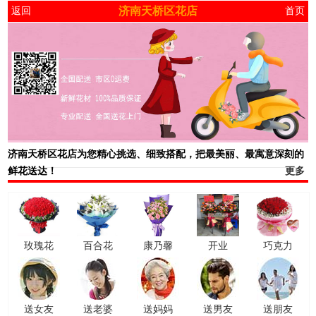
济南天桥区花店
返回
首页
济南天桥区花店
为您精心挑选、细致搭配，把最美丽、最寓意深刻的
鲜花送达！
更多
玫瑰花
百合花
康乃馨
开业
巧克力
送女友
送老婆
送妈妈
送男友
送朋友