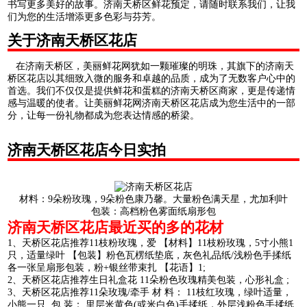
书写更多美好的故事。济南天桥区鲜花预定，请随时联系我们，让我
们为您的生活增添更多色彩与芬芳。
关于济南天桥区花店
在济南天桥区，美丽鲜花网犹如一颗璀璨的明珠，其旗下的济南天
桥区花店以其细致入微的服务和卓越的品质，成为了无数客户心中的
首选。我们不仅仅是提供鲜花和蛋糕的济南天桥区商家，更是传递情
感与温暖的使者。让美丽鲜花网济南天桥区花店成为您生活中的一部
分，让每一份礼物都成为您表达情感的桥梁。
济南天桥区花店今日实拍
材料：9朵粉玫瑰，9朵粉色康乃馨。大量粉色满天星，尤加利叶
包装：高档粉色雾面纸扇形包
济南天桥区花店最近买的多的花材
1、天桥区花店推荐11枝粉玫瑰，爱 【材料】11枝粉玫瑰，5寸小熊1
只，适量绿叶 【包装】粉色瓦楞纸垫底，灰色礼品纸/浅粉色手揉纸
各一张呈扇形包装，粉+银丝带束扎 【花语】1;
2、天桥区花店推荐生日礼盒花 11朵粉色玫瑰精美包装，心形礼盒 ;
3、天桥区花店推荐11朵玫瑰/牵手 材 料： 11枝红玫瑰，绿叶适量，
小熊一只. 包 装： 里层米黄色(或米白色)手揉纸，外层浅粉色手揉纸