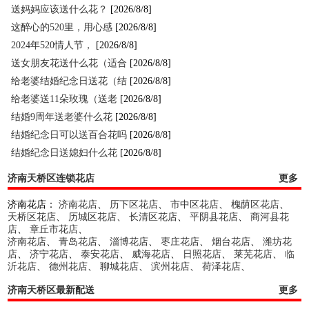
送妈妈应该送什么花？
[2026/8/8]
这醉心的520里，用心感
[2026/8/8]
2024年520情人节，
[2026/8/8]
送女朋友花送什么花（适合
[2026/8/8]
给老婆结婚纪念日送花（结
[2026/8/8]
给老婆送11朵玫瑰（送老
[2026/8/8]
结婚9周年送老婆什么花
[2026/8/8]
结婚纪念日可以送百合花吗
[2026/8/8]
结婚纪念日送媳妇什么花
[2026/8/8]
济南天桥区连锁花店
更多
济南花店：
济南花店
、
历下区花店
、
市中区花店
、
槐荫区花店
、
天桥区花店
、
历城区花店
、
长清区花店
、
平阴县花店
、
商河县花
店
、
章丘市花店
、
济南花店
、
青岛花店
、
淄博花店
、
枣庄花店
、
烟台花店
、
潍坊花
店
、
济宁花店
、
泰安花店
、
威海花店
、
日照花店
、
莱芜花店
、
临
沂花店
、
德州花店
、
聊城花店
、
滨州花店
、
荷泽花店
、
济南天桥区最新配送
更多