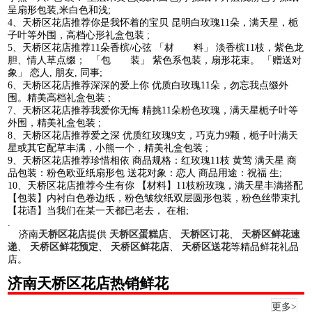
呈扇形包装,米白色和浅;
4、天桥区花店推荐你是我怀着的宝贝 昆明白玫瑰11朵，满天星，栀
子叶等外围，高档心形礼盒包装 ;
5、天桥区花店推荐11朵香槟/心弦 「材 料」 淡香槟11枝，紫色龙
胆、情人草点缀； 「包 装」 紫色系包装，扇形花束。 「赠送对
象」 恋人, 朋友, 同事;
6、天桥区花店推荐深深的爱上你 优质白玫瑰11朵，勿忘我点缀外
围。精美高档礼盒包装 ;
7、天桥区花店推荐我爱你无悔 精挑11朵粉色玫瑰，满天星栀子叶等
外围，精美礼盒包装 ;
8、天桥区花店推荐爱之深 优质红玫瑰9支，巧克力9颗，栀子叶满天
星或其它配草丰满，小熊一个，精美礼盒包装 ;
9、天桥区花店推荐珍惜相依 商品规格：红玫瑰11枝 黄莺 满天星 商
品包装：粉色欧亚纸扇形包 送花对象：恋人 商品用途：祝福 生;
10、天桥区花店推荐今生有你 【材料】11枝粉玫瑰，满天星丰满搭配
【包装】内衬白色卷边纸，粉色皱纹纸双层圆形包装，粉色丝带束扎
【花语】当我们在某一天都已老去， 在相;
.
济南
天桥区花店
提供
天桥区蛋糕店
、
天桥区订花
、
天桥区鲜花速
递
、
天桥区鲜花预定
、
天桥区鲜花店
、
天桥区送花
等精品鲜花礼品
店。
济南天桥区花店热销鲜花
更多>