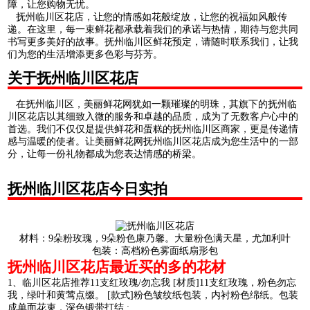
障，让您购物无忧。
抚州临川区花店，让您的情感如花般绽放，让您的祝福如风般传
递。在这里，每一束鲜花都承载着我们的承诺与热情，期待与您共同
书写更多美好的故事。抚州临川区鲜花预定，请随时联系我们，让我
们为您的生活增添更多色彩与芬芳。
关于抚州临川区花店
在抚州临川区，美丽鲜花网犹如一颗璀璨的明珠，其旗下的抚州临
川区花店以其细致入微的服务和卓越的品质，成为了无数客户心中的
首选。我们不仅仅是提供鲜花和蛋糕的抚州临川区商家，更是传递情
感与温暖的使者。让美丽鲜花网抚州临川区花店成为您生活中的一部
分，让每一份礼物都成为您表达情感的桥梁。
抚州临川区花店今日实拍
材料：9朵粉玫瑰，9朵粉色康乃馨。大量粉色满天星，尤加利叶
包装：高档粉色雾面纸扇形包
抚州临川区花店最近买的多的花材
1、临川区花店推荐11支红玫瑰/勿忘我 [材质]11支红玫瑰，粉色勿忘
我，绿叶和黄莺点缀。 [款式]粉色皱纹纸包装，内衬粉色绵纸。包装
成单面花束，深色锻带打结 ;