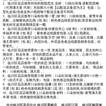
2、临川区花店推荐对你的殷殷思念 花材：11枝白玫瑰 搭配想思梅
（可用满天星 代替）另加两只小熊【以配送店备货为主】 包装：心
型礼盒装(包装盒和小熊因每个配送店备货不同而;
3、临川区花店推荐11朵粉玫/唯一爱 [材 料]：11枝粉玫瑰，黄莺丰满
搭配，点缀紫色勿忘我 [包 装]：粉色卷边纸双层包装(里层卷边纸用
珠光纱呈波浪状围绕花束一圈;
4、临川区花店推荐11朵粉玫瑰/你要你开心 •[材 料]：11支粉玫瑰，
幸福草丰满 •[包 装】：紫色卷边纸圆形包装 •[花 语];我愿化;
5、临川区花店推荐11朵红玫瑰/天空 [材 料]：花束.11朵红玫瑰，点缀
满天星绿叶. [包 装]：内层白色，外层蓝色卷边纸圆形精美包装，丝
带束扎。 ;
6、临川区花店推荐爱你一生一世 浪漫花语： 潮起潮落，思念你时心
潮澎湃；秋去冬来，对你的爱恋永远不改；人来人往，心扉只为你一
人打开。爱你一生一世！ 商品材料;
7、临川区花店推荐一世的依恋 浪漫花语： 一生的情缘，与你相牵，
一世的依恋，与你相随，漫长的人生路上，只要有你，足矣。 商品材
料： 11枝粉玫瑰，满天星，;
8、临川区花店推荐我爱小熊 材料：11朵红玫瑰+满天星绿叶+小熊一
个（款式不定，实物为准） 包装：粉色卷边纸圆形包装 ;
9、临川区花店推荐11朵粉玫/温馨 [花 材]：11支粉玫瑰 点缀栀子叶满
天星 [包 装]:粉色包装纸精美包装! [花 语]：淡淡的风,丝丝缕缕的爱;
10、临川区花店推荐爱上11朵粉玫瑰 材料：11朵粉玫瑰+黄莺满天星
丰满 包装：粉色皱纹纸圆形尖角包装 ;
.
抚州
临川区花店
提供
临川区蛋糕店
、
临川区订花
、
临川区鲜花速