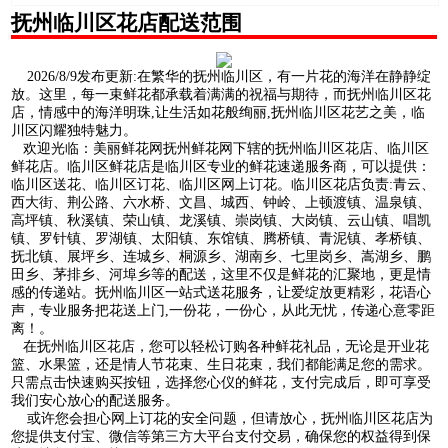
抚州临川区花店配送范围
2026/8/9发布更新:在繁华的抚州临川区，有一片花的海洋在静静绽
放。这里，每一束鲜花都承载着满满的祝福与期待，而抚州临川区花
店，情感中的海洋明珠,让生活如花般绚丽,抚州临川区花艺之美，临
川区闪耀独特魅力。
欢迎光临：美丽鲜花网抚州鲜花网下辖的抚州临川区花店、临川区
鲜花店。临川区鲜花店是临川区专业的鲜花速递服务商，可以提供：
临川区送花、临川区订花、临川区网上订花。临川区花店负责:青云、
西大街、荆公路、六水桥、文昌、城西、钟岭、上顿渡镇、温泉镇、
高坪镇、秋溪镇、荣山镇、龙溪镇、崇岗镇、大岗镇、云山镇、唱凯
镇、罗针镇、罗湖镇、太阳镇、东馆镇、腾桥镇、青泥镇、孝桥镇、
抚北镇、展坪乡、连城乡、桐源乡、湖南乡、七里岗乡、嵩湖乡、鹏
田乡、茅排乡、河埠乡等的配送，这里不仅是鲜花的汇聚地，更是情
感的传递站。抚州临川区一站式送花服务，让爱绽放更精彩，花语心
声，专业服务把花送上门,一份花，一份心，从此无忧，传递心意零距
离！。
在抚州临川区花店，您可以轻松订购各种鲜花礼品，无论是开业花
篮、水果篮，还是情人节花束、生日花束，我们都能满足您的需求。
只需点击快速购买按钮，选择您心仪的鲜花，支付完成后，即可享受
我们安心放心的配送服务。
或许您会担心网上订花的安全问题，但请放心，抚州临川区花店为
您提供支付宝、微信等第三方大平台支付交易，确保您的权益得到保