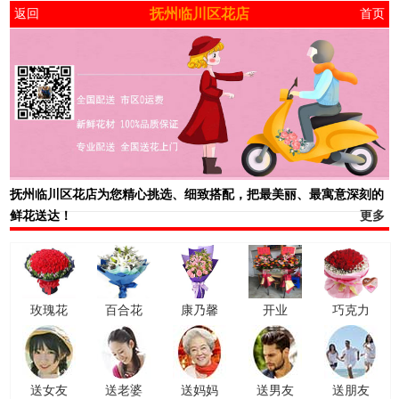
抚州临川区花店
返回
首页
抚州临川区花店
为您精心挑选、细致搭配，把最美丽、最寓意深刻的
鲜花送达！
更多
玫瑰花
百合花
康乃馨
开业
巧克力
送女友
送老婆
送妈妈
送男友
送朋友