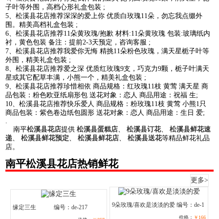
子叶等外围，高档心形礼盒包装 ;
5、松溪县花店推荐深深的爱上你 优质白玫瑰11朵，勿忘我点缀外
围。精美高档礼盒包装 ;
6、松溪县花店推荐11朵黄玫瑰/抱歉 材料:11朵黄玫瑰 包装:玻璃纸内
衬，黄色包装 备注：提前2-3天预定，咨询客服 ;
7、松溪县花店推荐我爱你无悔 精挑11朵粉色玫瑰，满天星栀子叶等
外围，精美礼盒包装 ;
8、松溪县花店推荐爱之深 优质红玫瑰9支，巧克力9颗，栀子叶满天
星或其它配草丰满，小熊一个，精美礼盒包装 ;
9、松溪县花店推荐珍惜相依 商品规格：红玫瑰11枝 黄莺 满天星 商
品包装：粉色欧亚纸扇形包 送花对象：恋人 商品用途：祝福 生;
10、松溪县花店推荐快乐爱人 商品规格：粉玫瑰11枝 黄莺 小熊1只
商品包装：紫色卷边纸包圆形 送花对象：恋人 商品用途：生日 爱;
.
南平
松溪县花店
提供
松溪县蛋糕店
、
松溪县订花
、
松溪县鲜花速
递
、
松溪县鲜花预定
、
松溪县鲜花店
、
松溪县送花
等精品鲜花礼品
店。
南平松溪县花店热销鲜花
更多>
9朵玫瑰/喜欢是淡淡的爱
编号：de-1
缘定三生
编号：de-217
价格：
￥166