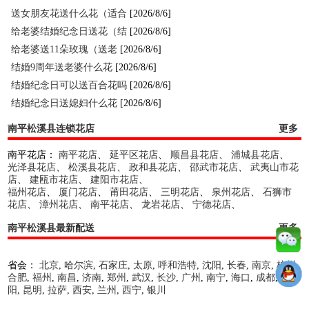
送女朋友花送什么花（适合
[2026/8/6]
给老婆结婚纪念日送花（结
[2026/8/6]
给老婆送11朵玫瑰（送老
[2026/8/6]
结婚9周年送老婆什么花
[2026/8/6]
结婚纪念日可以送百合花吗
[2026/8/6]
结婚纪念日送媳妇什么花
[2026/8/6]
南平松溪县连锁花店
更多
南平花店：
南平花店
、
延平区花店
、
顺昌县花店
、
浦城县花店
、
光泽县花店
、
松溪县花店
、
政和县花店
、
邵武市花店
、
武夷山市花
店
、
建瓯市花店
、
建阳市花店
、
福州花店
、
厦门花店
、
莆田花店
、
三明花店
、
泉州花店
、
石狮市
花店
、
漳州花店
、
南平花店
、
龙岩花店
、
宁德花店
、
南平松溪县最新配送
更多
省会：
北京
,
哈尔滨
,
石家庄
,
太原
,
呼和浩特
,
沈阳
,
长春
,
南京
,
杭州
,
合肥
,
福州
,
南昌
,
济南
,
郑州
,
武汉
,
长沙
,
广州
,
南宁
,
海口
,
成都
,
贵
阳
,
昆明
,
拉萨
,
西安
,
兰州
,
西宁
,
银川