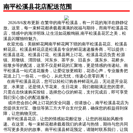
南平松溪县花店配送范围
2026/8/6发布更新:在繁华的南平松溪县，有一片花的海洋在静静绽
放。这里，每一束鲜花都承载着满满的祝福与期待，而南平松溪县花
店，情感中的海洋明珠,让生活如花般绚丽,南平松溪县花艺之美，松
溪县闪耀独特魅力。
欢迎光临：美丽鲜花网南平鲜花网下辖的南平松溪县花店、松溪县
鲜花店。松溪县鲜花店是松溪县专业的鲜花速递服务商，可以提供：
松溪县送花、松溪县订花、松溪县网上订花。松溪县花店负责:松源
镇、郑墩镇、渭田镇、河东乡、茶平乡、旧县乡、溪东乡、花桥乡、
祖墩乡等的配送，这里不仅是鲜花的汇聚地，更是情感的传递站。南
平松溪县一站式送花服务，让爱绽放更精彩，花语心声，专业服务把
花送上门,一份花，一份心，从此无忧，传递心意零距离！。
在南平松溪县花店，您可以轻松订购各种鲜花礼品，无论是开业花
篮、水果篮，还是情人节花束、生日花束，我们都能满足您的需求。
只需点击快速购买按钮，选择您心仪的鲜花，支付完成后，即可享受
我们安心放心的配送服务。
或许您会担心网上订花的安全问题，但请放心，南平松溪县花店为
您提供支付宝、微信等第三方大平台支付交易，确保您的权益得到保
障，让您购物无忧。
南平松溪县花店，让您的情感如花般绽放，让您的祝福如风般传
递。在这里，每一束鲜花都承载着我们的承诺与热情，期待与您共同
书写更多美好的故事。南平松溪县鲜花预定，请随时联系我们，让我