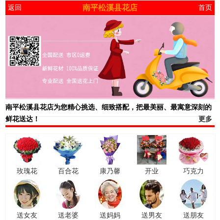
南平松溪县花店
返回
首页
南平松溪县花店
为您精心挑选、细致搭配，把最美丽、最寓意深刻的
鲜花送达！
更多
玫瑰花
百合花
康乃馨
开业
巧克力
送女友
送老婆
送妈妈
送男友
送朋友