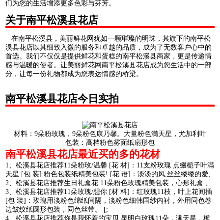
们为您的生活增添更多色彩与芬芳。
关于南平松溪县花店
在南平松溪县，美丽鲜花网犹如一颗璀璨的明珠，其旗下的南平松
溪县花店以其细致入微的服务和卓越的品质，成为了无数客户心中的
首选。我们不仅仅是提供鲜花和蛋糕的南平松溪县商家，更是传递情
感与温暖的使者。让美丽鲜花网南平松溪县花店成为您生活中的一部
分，让每一份礼物都成为您表达情感的桥梁。
南平松溪县花店今日实拍
材料：9朵粉玫瑰，9朵粉色康乃馨。大量粉色满天星，尤加利叶
包装：高档粉色雾面纸扇形包
南平松溪县花店最近买的多的花材
1、松溪县花店推荐11朵粉玫/温馨 [花 材]：11支粉玫瑰 点缀栀子叶满
天星 [包 装]:粉色包装纸精美包装! [花 语]：淡淡的风,丝丝缕缕的爱;
2、松溪县花店推荐生日礼盒花 11朵粉色玫瑰精美包装，心形礼盒 ;
3、松溪县花店推荐11朵玫瑰/想你 [材 料]：红玫瑰11枝，叶上花间插
[包 装]：玫瑰用淡粉色绵纸间隔，淡粉色细韩国纱内衬，外用同色卷
边皱纹纸圆形包装，同色丝带。 [;
4、松溪县花店推荐你是我怀着的宝贝 昆明白玫瑰11朵，满天星，栀