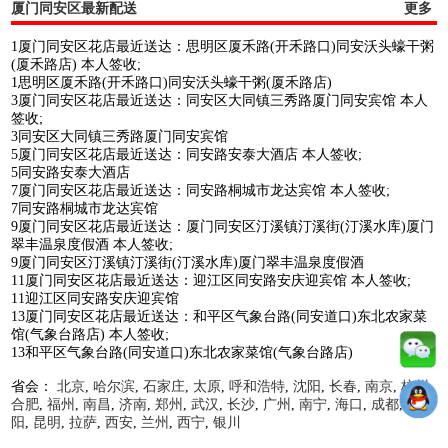
厦门同安区最新配送
更多
1厦门同安区花店最近送达：思明区厦禾路(开禾路口)同安沃头蠔干粥
(厦禾路店) 本人签收;
1思明区厦禾路(开禾路口)同安沃头蠔干粥(厦禾路店)
3厦门同安区花店最近送达：同安区大同镇三秀路厦门同安宾馆 本人
签收;
3同安区大同镇三秀路厦门同安宾馆
5厦门同安区花店最近送达：同安路安泰大酒店 本人签收;
5同安路安泰大酒店
7厦门同安区花店最近送达：同安路桐城市龙达宾馆 本人签收;
7同安路桐城市龙达宾馆
9厦门同安区花店最近送达：厦门同安区汀溪镇汀溪街(汀溪水库)厦门
翠丰温泉度假酒 本人签收;
9厦门同安区汀溪镇汀溪街(汀溪水库)厦门翠丰温泉度假酒
11厦门同安区花店最近送达：迎江区同安路安庆迎宾馆 本人签收;
11迎江区同安路安庆迎宾馆
13厦门同安区花店最近送达：和平区气象台路(同安道口)东北农家菜
馆(气象台路店) 本人签收;
13和平区气象台路(同安道口)东北农家菜馆(气象台路店)
省会：
北京
,
哈尔滨
,
石家庄
,
太原
,
呼和浩特
,
沈阳
,
长春
,
南京
,
杭州
,
合肥
,
福州
,
南昌
,
济南
,
郑州
,
武汉
,
长沙
,
广州
,
南宁
,
海口
,
成都
,
贵
阳
,
昆明
,
拉萨
,
西安
,
兰州
,
西宁
,
银川