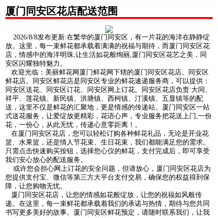
厦门同安区花店配送范围
2026/8/8发布更新:在繁华的厦门同安区，有一片花的海洋在静静绽
放。这里，每一束鲜花都承载着满满的祝福与期待，而厦门同安区花
店，情感中的海洋明珠,让生活如花般绚丽,厦门同安区花艺之美，同
安区闪耀独特魅力。
欢迎光临：美丽鲜花网厦门鲜花网下辖的厦门同安区花店、同安区
鲜花店。同安区鲜花店是同安区专业的鲜花速递服务商，可以提供：
同安区送花、同安区订花、同安区网上订花。同安区花店负责:大同、
祥平、莲花镇、新民镇、洪塘镇、西柯镇、汀溪镇、五显镇等的配
送，这里不仅是鲜花的汇聚地，更是情感的传递站。厦门同安区一站
式送花服务，让爱绽放更精彩，花语心声，专业服务把花送上门,一份
花，一份心，从此无忧，传递心意零距离！。
在厦门同安区花店，您可以轻松订购各种鲜花礼品，无论是开业花
篮、水果篮，还是情人节花束、生日花束，我们都能满足您的需求。
只需点击快速购买按钮，选择您心仪的鲜花，支付完成后，即可享受
我们安心放心的配送服务。
或许您会担心网上订花的安全问题，但请放心，厦门同安区花店为
您提供支付宝、微信等第三方大平台支付交易，确保您的权益得到保
障，让您购物无忧。
厦门同安区花店，让您的情感如花般绽放，让您的祝福如风般传
递。在这里，每一束鲜花都承载着我们的承诺与热情，期待与您共同
书写更多美好的故事。厦门同安区鲜花预定，请随时联系我们，让我