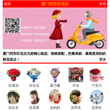
厦门同安区花店
返回
首页
厦门同安区花店
为您精心挑选、细致搭配，把最美丽、最寓意深刻的
鲜花送达！
更多
玫瑰花
百合花
康乃馨
开业
巧克力
送女友
送老婆
送妈妈
送男友
送朋友