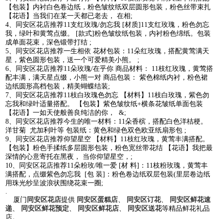
【包装】内衬白色卷边纸，粉色皱纹纸双层圆形包装，粉色丝带束扎
【花语】当我们在某一天都已老去， 在相;
4、同安区花店推荐11支红玫瑰/勿忘我 [材质]11支红玫瑰，粉色勿忘
我，绿叶和黄莺点缀。 [款式]粉色皱纹纸包装，内衬粉色绵纸。包装
成单面花束，深色锻带打结 ;
5、同安区花店推荐一生相依 花材包装：11朵红玫瑰，搭配黄莺满天
星，紫色圆形包装，送一个可爱精美小熊。 ;
6、同安区花店推荐11朵玫瑰/在乎你 商品材料： 11枝红玫瑰，黄莺搭
配丰满，满天星点缀，小熊一对 商品包装： 紫色棉纸内衬，粉色裙
边纸圆形高档包装，精美蝴蝶结装;
7、同安区花店推荐11枝白玫瑰色勿忘 【材料】11枝白玫瑰，紫色勿
忘我和绿叶适量搭配。 【包装】紫色皱纹纸+横条花皱纸单面包装
【花语】一如天使般善良纯洁的你， &;
8、同安区花店推荐今生的唯一材料：11朵香槟，搭配白色洋桔梗。
洋甘菊 尤加利叶等 包装纸：黄色和绿色双色欧亚纸扇形包 ;
9、同安区花店推荐仰望星空 【材料】11枝红玫瑰，黄莺丰满搭配。
【包装】粉色手揉纸多层圆形包装，粉色宽丝带花结 【花语】我把最
深情的心意寄托在黑夜， 当你仰望星空，;
10、同安区花店推荐11朵粉玫/唯一爱 [材 料]：11枝粉玫瑰，黄莺丰
满搭配，点缀紫色勿忘我 [包 装]：粉色卷边纸双层包装(里层卷边纸
用珠光纱呈波浪状围绕花束一圈;
.
厦门
同安区花店
提供
同安区蛋糕店
、
同安区订花
、
同安区鲜花速
递
、
同安区鲜花预定
、
同安区鲜花店
、
同安区送花
等精品鲜花礼品
店。