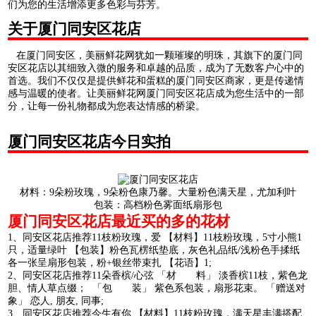
们为您的生活增添更多色彩与芬芳。
关于厦门同安区花店
在厦门同安区，美丽鲜花网犹如一颗璀璨的明珠，其旗下的厦门同
安区花店以其细致入微的服务和卓越的品质，成为了无数客户心中的
首选。我们不仅仅是提供鲜花和蛋糕的厦门同安区商家，更是传递情
感与温暖的使者。让美丽鲜花网厦门同安区花店成为您生活中的一部
分，让每一份礼物都成为您表达情感的桥梁。
厦门同安区花店今日实拍
材料：9朵粉玫瑰，9朵粉色康乃馨。大量粉色满天星，尤加利叶
包装：高档粉色雾面纸扇形包
厦门同安区花店最近买的多的花材
1、同安区花店推荐11枝粉玫瑰，爱 【材料】11枝粉玫瑰，5寸小熊1
只，适量绿叶 【包装】粉色瓦楞纸垫底，灰色礼品纸/浅粉色手揉纸
各一张呈扇形包装，粉+银丝带束扎 【花语】1;
2、同安区花店推荐11朵香槟/心弦 「材 料」 淡香槟11枝，紫色龙
胆、情人草点缀； 「包 装」 紫色系包装，扇形花束。 「赠送对
象」 恋人, 朋友, 同事;
3、同安区花店推荐今生有你 【材料】11枝粉玫瑰，满天星丰满搭配