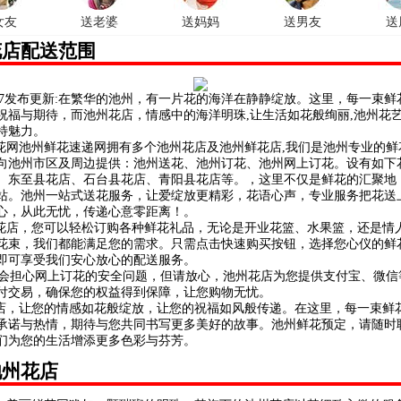
女友
送老婆
送妈妈
送男友
送
花店配送范围
/8/7发布更新:在繁华的池州，有一片花的海洋在静静绽放。这里，每一束
祝福与期待，而池州花店，情感中的海洋明珠,让生活如花般绚丽,池州花
特魅力。
网池州鲜花速递网拥有多个池州花店及池州鲜花店,我们是池州专业的鲜
向池州市区及周边提供：池州送花、池州订花、池州网上订花。设有如下
、东至县花店、石台县花店、青阳县花店等。，这里不仅是鲜花的汇聚地
站。池州一站式送花服务，让爱绽放更精彩，花语心声，专业服务把花送上
心，从此无忧，传递心意零距离！。
店，您可以轻松订购各种鲜花礼品，无论是开业花篮、水果篮，还是情
花束，我们都能满足您的需求。只需点击快速购买按钮，选择您心仪的鲜
即可享受我们安心放心的配送服务。
担心网上订花的安全问题，但请放心，池州花店为您提供支付宝、微信
付交易，确保您的权益得到保障，让您购物无忧。
，让您的情感如花般绽放，让您的祝福如风般传递。在这里，每一束鲜
承诺与热情，期待与您共同书写更多美好的故事。池州鲜花预定，请随时
们为您的生活增添更多色彩与芬芳。
池州花店