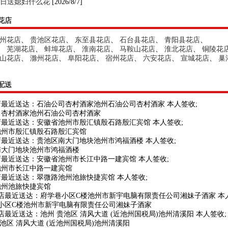
日送媳妇什么花
[2026/8/7]
花店
州花店
、
贵池区花店
、
东至县花店
、
石台县花店
、
青阳县花店
、
、
芜湖花店
、
蚌埠花店
、
淮南花店
、
马鞍山花店
、
淮北花店
、
铜陵花
山花店
、
滁州花店
、
阜阳花店
、
宿州花店
、
六安花店
、
宣城花店
、
巢
、
配送
店最近送达：石油公司杏村酒家池州石油公司杏村酒家 本人签收;
司杏村酒家池州石油公司杏村酒家
店最近送达：安徽省池州市殷汇镇殷石路殷汇宾馆 本人签收;
池州市殷汇镇殷石路殷汇宾馆
店最近送达：贵池区南大门地块池州市鸿福酒楼 本人签收;
南大门地块池州市鸿福酒楼
店最近送达：安徽省池州市长江中路一建宾馆 本人签收;
池州市长江中路一建宾馆
店最近送达：翠微路池州池旅快捷宾馆 本人签收;
池州池旅快捷宾馆
花店最近送达：府学巷小区C楼池州市新宇电脑有限责任公司湘妹子酒家 本
巷小区C楼池州市新宇电脑有限责任公司湘妹子酒家
店最近送达：池州 贵池区 清风大道 (近池州国税局)池州清溪阳 本人签收;
贵池区 清风大道 (近池州国税局)池州清溪阳