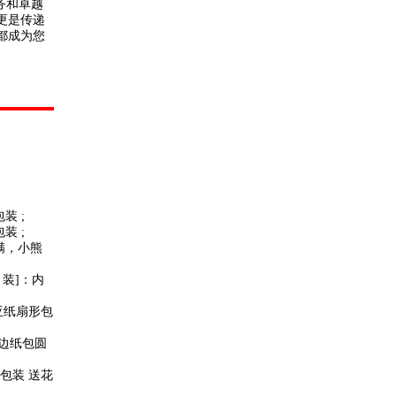
务和卓越
更是传递
都成为您
装 ;
装 ;
满，小熊
 装]：内
亚纸扇形包
卷边纸包圆
包装 送花