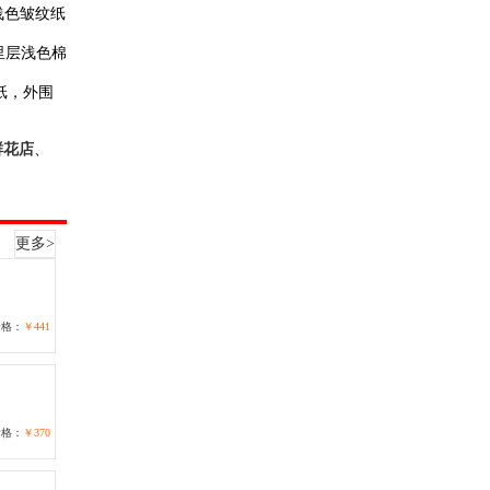
浅色皱纹纸
：里层浅色棉
纸，外围
鲜花店
、
更多>
价格：
￥441
价格：
￥370