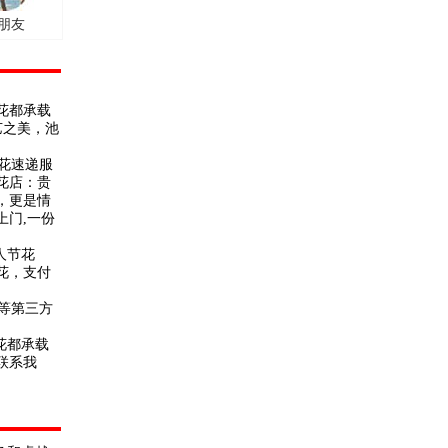
朋友
鲜花都承载
艺之美，池
花速递服
花店：贵
，更是情
门,一份
人节花
花，支付
等第三方
花都承载
联系我