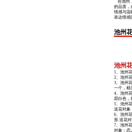
在池州，
的品质，
情感与温
表达情感
池州
池州
1、池州
2、池州
3、池州
一个，精美
4、池州花
层白色，
5、池州
送花对象
6、池州
形 送花对
7、池州
对象：恋人