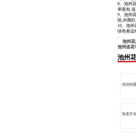
8、池州
单面包 
9、池州花
纸,外围红
10、池
绿色卷边纸
.
池州花
池州送花
池州
深深的
热卖开业