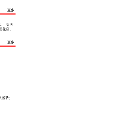
更多
店
、
安庆
湖花店
、
更多
人签收;