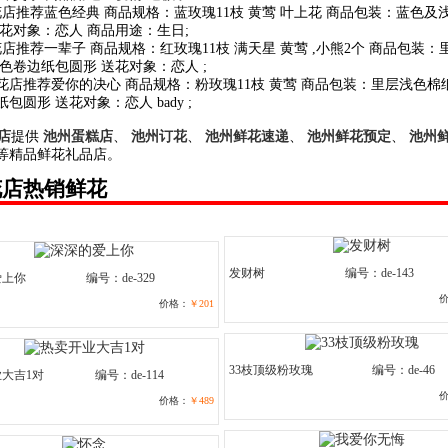
花店推荐蓝色经典 商品规格：蓝玫瑰11枝 黄莺 叶上花 商品包装：蓝色及
送花对象：恋人 商品用途：生日;
店推荐一辈子 商品规格：红玫瑰11枝 满天星 黄莺 ,小熊2个 商品包装
色卷边纸包圆形 送花对象：恋人 ;
州花店推荐爱你的决心 商品规格：粉玫瑰11枝 黄莺 商品包装：里层浅色棉
包圆形 送花对象：恋人 bady ;
店
提供
池州蛋糕店
、
池州订花
、
池州鲜花速递
、
池州鲜花预定
、
池州
等精品鲜花礼品店。
花店热销鲜花
发财树
编号：de-143
爱上你
编号：de-329
价格：
￥201
33枝顶级粉玫瑰
编号：de-46
大吉1对
编号：de-114
价格：
￥489