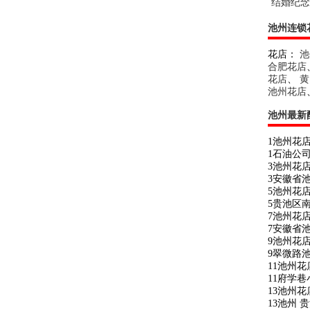
结婚纪念
池州连锁
花店：
池
合肥花店
花店
、
黄
池州花店
池州最新
1池州花
1石油公
3池州花
3安徽省
5池州花
5贵池区
7池州花
7安徽省
9池州花
9翠微路
11池州
11府学
13池州花
13池州 