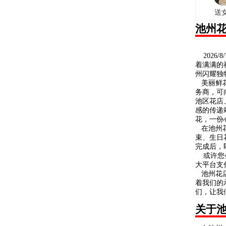
送
池州
2026
着满满的
州闪耀独
美丽鲜花
务商，可
池区花店
感的传递
花，一份
在池州花
束、生日
完成后，
或许您会
大平台支
池州花店
着我们的
们，让我
关于