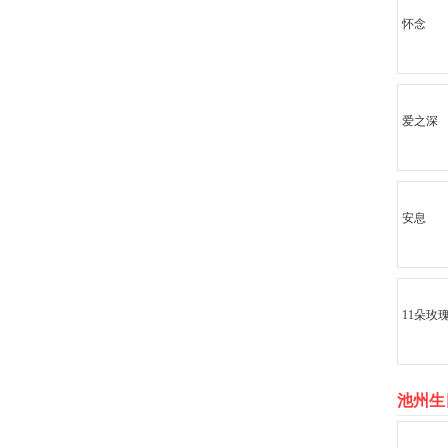
怀念
爱之深
安息
11朵玫
池州生