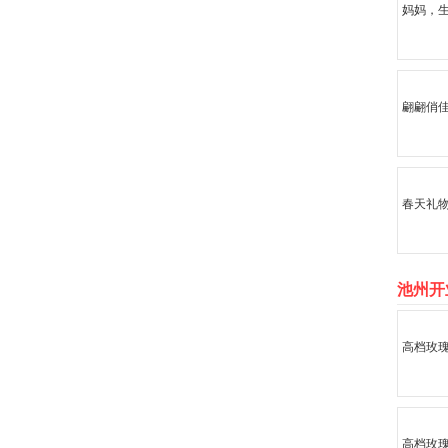
妈妈，
翩翩俏
春天礼
池州开
高档玫
高档玫