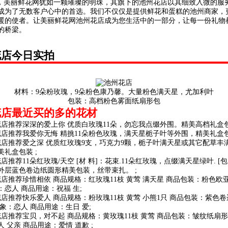
美丽鲜花网犹如一颗璀璨的明珠，其旗下的池州花店以其细致入微的服
成为了无数客户心中的首选。我们不仅仅是提供鲜花和蛋糕的池州商家，
暖的使者。让美丽鲜花网池州花店成为您生活中的一部分，让每一份礼物
的桥梁。
花店今日实拍
材料：9朵粉玫瑰，9朵粉色康乃馨。大量粉色满天星，尤加利叶
包装：高档粉色雾面纸扇形包
花店最近买的多的花材
花店推荐深深的爱上你 优质白玫瑰11朵，勿忘我点缀外围。精美高档礼盒包
花店推荐我爱你无悔 精挑11朵粉色玫瑰，满天星栀子叶等外围，精美礼盒包
花店推荐爱之深 优质红玫瑰9支，巧克力9颗，栀子叶满天星或其它配草丰
礼盒包装 ;
店推荐11朵红玫瑰/天空 [材 料]：花束.11朵红玫瑰，点缀满天星绿叶. [包
外层蓝色卷边纸圆形精美包装，丝带束扎。 ;
花店推荐珍惜相依 商品规格：红玫瑰11枝 黄莺 满天星 商品包装：粉色欧
：恋人 商品用途：祝福 生;
花店推荐快乐爱人 商品规格：粉玫瑰11枝 黄莺 小熊1只 商品包装：紫色
象：恋人 商品用途：生日 爱;
花店推荐宝贝，对不起 商品规格：黄玫瑰11枝 黄莺 商品包装：皱纹纸扇形
 父亲 商品用途：爱情 道歉 ;