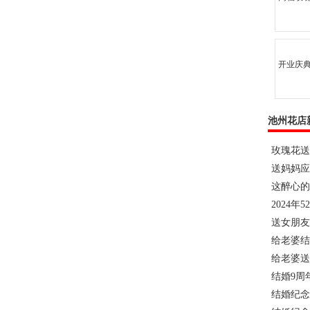
开业庆典
池州花店
玫瑰花送
送妈妈应
这醉心的
2024年
送女朋友
给老婆结
给老婆送
结婚9周
结婚纪念