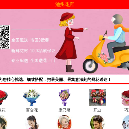
池州花店
为您精心挑选、细致搭配，把最美丽、最寓意深刻的鲜花送达！
瑰花
百合花
康乃馨
开业
巧