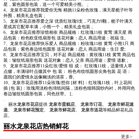
星，紫色圆形包装，送一个可爱精美小熊。 ;
4、龙泉市花店推荐我爱你无悔 精挑11朵粉色玫瑰，满天星栀子叶等
外围，精美礼盒包装 ;
5、龙泉市花店推荐爱之深 优质红玫瑰9支，巧克力9颗，栀子叶满天
星或其它配草丰满，小熊一个，精美礼盒包装 ;
6、龙泉市花店推荐珍惜相依 商品规格：红玫瑰11枝 黄莺 满天星 商
品包装：粉色欧亚纸扇形包 送花对象：恋人 商品用途：祝福 生;
7、龙泉市花店推荐快乐爱人 商品规格：粉玫瑰11枝 黄莺 小熊1只 商
品包装：紫色卷边纸包圆形 送花对象：恋人 商品用途：生日 爱;
8、龙泉市花店推荐宝贝，对不起 商品规格：黄玫瑰11枝 黄莺 商品包
装：皱纹纸扇形包装 送花对象：恋人 父亲 商品用途：爱情 道歉 ;
9、龙泉市花店推荐11朵红玫/爱情 组 成： 红玫瑰11枝，适量情人草
点缀，丰满绿叶点缀其中 包 装： 粉色布纹纸圆形尖角包装 花 语：
愿我们的爱情永远像幽淡的清茶，香;
10、龙泉市花店推荐11朵玫瑰/想你 [材 料]：红玫瑰11枝，叶上花间
插 [包 装]：玫瑰用淡粉色绵纸间隔，淡粉色细韩国纱内衬，外用同色
卷边皱纹纸圆形包装，同色丝带。 [;
.
丽水
龙泉市花店
提供
龙泉市蛋糕店
、
龙泉市订花
、
龙泉市鲜花速
递
、
龙泉市鲜花预定
、
龙泉市鲜花店
、
龙泉市送花
等精品鲜花礼品
店。
丽水龙泉花店热销鲜花
更多>