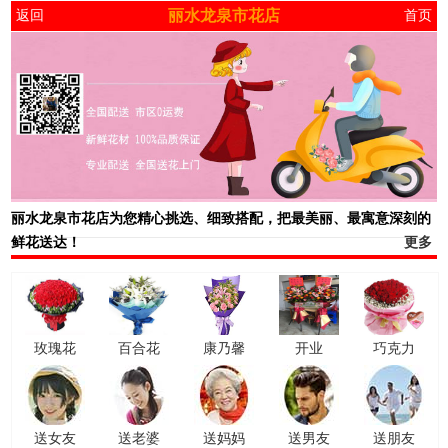
丽水龙泉市花店
返回
首页
丽水龙泉市花店
为您精心挑选、细致搭配，把最美丽、最寓意深刻的
鲜花送达！
更多
玫瑰花
百合花
康乃馨
开业
巧克力
送女友
送老婆
送妈妈
送男友
送朋友