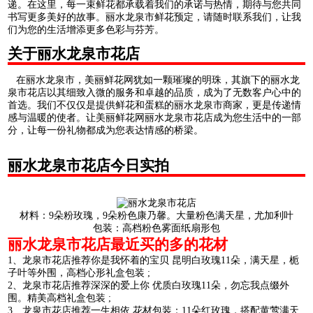
递。在这里，每一束鲜花都承载着我们的承诺与热情，期待与您共同
书写更多美好的故事。丽水龙泉市鲜花预定，请随时联系我们，让我
们为您的生活增添更多色彩与芬芳。
关于丽水龙泉市花店
在丽水龙泉市，美丽鲜花网犹如一颗璀璨的明珠，其旗下的丽水龙
泉市花店以其细致入微的服务和卓越的品质，成为了无数客户心中的
首选。我们不仅仅是提供鲜花和蛋糕的丽水龙泉市商家，更是传递情
感与温暖的使者。让美丽鲜花网丽水龙泉市花店成为您生活中的一部
分，让每一份礼物都成为您表达情感的桥梁。
丽水龙泉市花店今日实拍
材料：9朵粉玫瑰，9朵粉色康乃馨。大量粉色满天星，尤加利叶
包装：高档粉色雾面纸扇形包
丽水龙泉市花店最近买的多的花材
1、龙泉市花店推荐你是我怀着的宝贝 昆明白玫瑰11朵，满天星，栀
子叶等外围，高档心形礼盒包装 ;
2、龙泉市花店推荐深深的爱上你 优质白玫瑰11朵，勿忘我点缀外
围。精美高档礼盒包装 ;
3、龙泉市花店推荐一生相依 花材包装：11朵红玫瑰，搭配黄莺满天