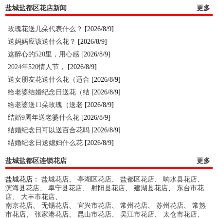
盐城盐都区花店新闻
更多
玫瑰花送几朵代表什么？
[2026/8/9]
送妈妈应该送什么花？
[2026/8/9]
这醉心的520里，用心感
[2026/8/9]
2024年520情人节，
[2026/8/9]
送女朋友花送什么花（适合
[2026/8/9]
给老婆结婚纪念日送花（结
[2026/8/9]
给老婆送11朵玫瑰（送老
[2026/8/9]
结婚9周年送老婆什么花
[2026/8/9]
结婚纪念日可以送百合花吗
[2026/8/9]
结婚纪念日送媳妇什么花
[2026/8/9]
盐城盐都区连锁花店
更多
盐城花店：
盐城花店
、
亭湖区花店
、
盐都区花店
、
响水县花店
、
滨海县花店
、
阜宁县花店
、
射阳县花店
、
建湖县花店
、
东台市花
店
、
大丰市花店
、
南京花店
、
无锡花店
、
宜兴市花店
、
常州花店
、
苏州花店
、
常熟
市花店
、
张家港花店
、
昆山市花店
、
吴江市花店
、
太仓市花店
、