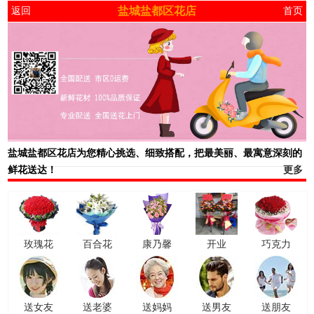
盐城盐都区花店
返回
首页
盐城盐都区花店
为您精心挑选、细致搭配，把最美丽、最寓意深刻的
鲜花送达！
更多
玫瑰花
百合花
康乃馨
开业
巧克力
送女友
送老婆
送妈妈
送男友
送朋友