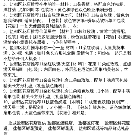
3、盐都区花店推荐今生的唯一材料：11朵香槟，搭配白色洋桔梗。
洋甘菊 尤加利叶等 包装纸：黄色和绿色双色欧亚纸扇形包 ;
4、盐都区花店推荐11枝白玫瑰色勿忘 【材料】11枝白玫瑰，紫色勿
忘我和绿叶适量搭配。 【包装】紫色皱纹纸+横条花皱纸单面包装
【花语】一如天使般善良纯洁的你， &;
5、盐都区花店推荐仰望星空 【材料】11枝红玫瑰，黄莺丰满搭配。
【包装】粉色手揉纸多层圆形包装，粉色宽丝带花结 【花语】我把最
深情的心意寄托在黑夜， 当你仰望星空，;
6、盐都区花店推荐和你一心一意 材料：11朵红玫瑰，大量黄英丰
满，2小熊 包装：咖啡色长方形礼盒装 爱情句子：和你在一起只是我
不想给任何人机会！ ;
7、盐都区花店推荐11朵红玫瑰/天空 [材 料]：花束.11朵红玫瑰，点缀
满天星绿叶. [包 装]：内层白色，外层蓝色卷边纸圆形精美包装，丝
带束扎。 ;
8、盐都区花店推荐11朵白玫瑰礼盒11朵白玫瑰，配草丰满扇形包装
精美长方形礼盒（礼盒颜色随机）;
9、盐都区花店推荐11朵粉玫瑰礼盒11朵粉色玫瑰，2小熊，配草丰满
扇形包装 精美长方形礼盒（礼盒颜色随机）;
10、盐都区花店推荐11枝蓝色妖姬 【材料】11枝蓝色妖姬(昆明产)，
满天星丰满，搭配剑叶，5"小熊一只。 【包装】银灰色、蓝色皱纹纸
扇形包装，天蓝色丝带束扎 【花语】相知是;
.
盐城
盐都区花店
提供
盐都区蛋糕店
、
盐都区订花
、
盐都区鲜花速
递
、
盐都区鲜花预定
、
盐都区鲜花店
、
盐都区送花
等精品鲜花礼品
店。