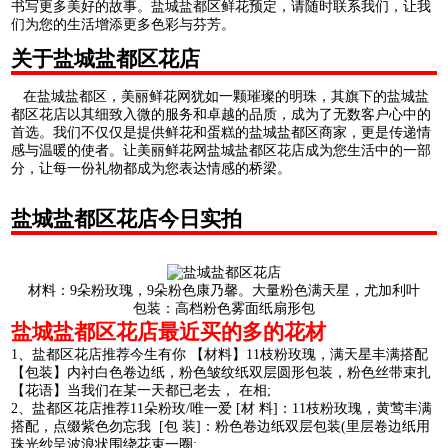
书写更多美好的故事。盐城盐都区鲜花预定，请随时联系我们，让我
们为您的生活增添更多色彩与芬芳。
关于盐城盐都区花店
在盐城盐都区，美丽鲜花网犹如一颗璀璨的明珠，其旗下的盐城盐
都区花店以其细致入微的服务和卓越的品质，成为了无数客户心中的
首选。我们不仅仅是提供鲜花和蛋糕的盐城盐都区商家，更是传递情
感与温暖的使者。让美丽鲜花网盐城盐都区花店成为您生活中的一部
分，让每一份礼物都成为您表达情感的桥梁。
盐城盐都区花店今日实拍
材料：9朵粉玫瑰，9朵粉色康乃馨。大量粉色满天星，尤加利叶
包装：高档粉色雾面纸扇形包
盐城盐都区花店最近买的多的花材
1、盐都区花店推荐今生有你 【材料】11枝粉玫瑰，满天星丰满搭配
【包装】内衬白色卷边纸，粉色皱纹纸双层圆形包装，粉色丝带束扎
【花语】当我们在某一天都已老去， 在相;
2、盐都区花店推荐11朵粉玫/唯一爱 [材 料]：11枝粉玫瑰，黄莺丰满
搭配，点缀紫色勿忘我 [包 装]：粉色卷边纸双层包装(里层卷边纸用
珠光纱呈波浪状围绕花束一圈;