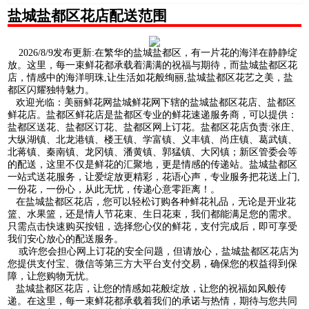
盐城盐都区花店配送范围
2026/8/9发布更新:在繁华的盐城盐都区，有一片花的海洋在静静绽
放。这里，每一束鲜花都承载着满满的祝福与期待，而盐城盐都区花
店，情感中的海洋明珠,让生活如花般绚丽,盐城盐都区花艺之美，盐
都区闪耀独特魅力。
欢迎光临：美丽鲜花网盐城鲜花网下辖的盐城盐都区花店、盐都区
鲜花店。盐都区鲜花店是盐都区专业的鲜花速递服务商，可以提供：
盐都区送花、盐都区订花、盐都区网上订花。盐都区花店负责:张庄、
大纵湖镇、北龙港镇、楼王镇、学富镇、义丰镇、尚庄镇、葛武镇、
北蒋镇、秦南镇、龙冈镇、潘黄镇、郭猛镇、大冈镇；新区管委会等
的配送，这里不仅是鲜花的汇聚地，更是情感的传递站。盐城盐都区
一站式送花服务，让爱绽放更精彩，花语心声，专业服务把花送上门,
一份花，一份心，从此无忧，传递心意零距离！。
在盐城盐都区花店，您可以轻松订购各种鲜花礼品，无论是开业花
篮、水果篮，还是情人节花束、生日花束，我们都能满足您的需求。
只需点击快速购买按钮，选择您心仪的鲜花，支付完成后，即可享受
我们安心放心的配送服务。
或许您会担心网上订花的安全问题，但请放心，盐城盐都区花店为
您提供支付宝、微信等第三方大平台支付交易，确保您的权益得到保
障，让您购物无忧。
盐城盐都区花店，让您的情感如花般绽放，让您的祝福如风般传
递。在这里，每一束鲜花都承载着我们的承诺与热情，期待与您共同